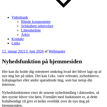
Videnbank
Blinde komponister
Selskabets udgivelser
Litteraturliste
Arkiv
Kontakt
Links
Udgivet
13. januar 2021
3. juni 2026
af
Webmaster
den
Nyhedsfunktion på hjemmesiden
Her kan du holde dig orienteret omkring hvad der bliver lagt op af
nye ting her på siden. Det kan f.eks. være referater, nyhedsbreve,
lydoptagelser eller andre spændende ting, som har netop din
interesse.
Nyhedsfunktionen viser de seneste nyhedsindlæg i datoorden, så
den nyeste bliver vist først. Formålet med funktionen er, at dette
forhåbentligt vil give et bedre overblik over de nye ting på
hjemmesiden.