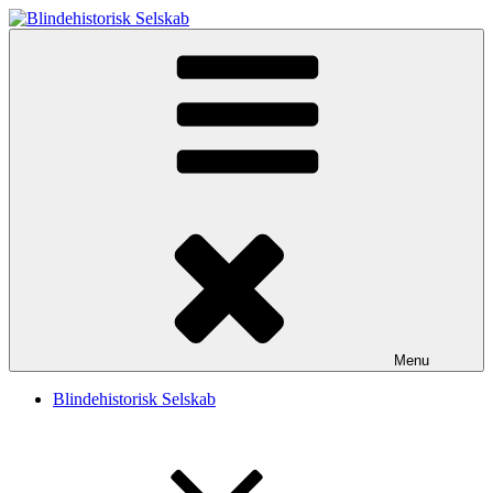
Videre
til
Blindehistorisk Selskab
Velkommen til Blindehistorisk Selskab.
indhold
Menu
Blindehistorisk Selskab