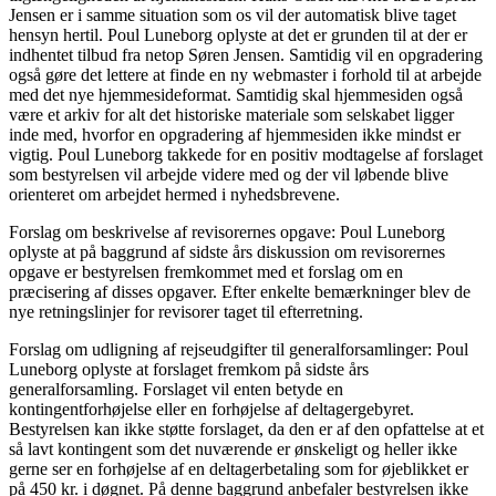
Jensen er i samme situation som os vil der automatisk blive taget
hensyn hertil. Poul Luneborg oplyste at det er grunden til at der er
indhentet tilbud fra netop Søren Jensen. Samtidig vil en opgradering
også gøre det lettere at finde en ny webmaster i forhold til at arbejde
med det nye hjemmesideformat. Samtidig skal hjemmesiden også
være et arkiv for alt det historiske materiale som selskabet ligger
inde med, hvorfor en opgradering af hjemmesiden ikke mindst er
vigtig. Poul Luneborg takkede for en positiv modtagelse af forslaget
som bestyrelsen vil arbejde videre med og der vil løbende blive
orienteret om arbejdet hermed i nyhedsbrevene.
Forslag om beskrivelse af revisorernes opgave: Poul Luneborg
oplyste at på baggrund af sidste års diskussion om revisorernes
opgave er bestyrelsen fremkommet med et forslag om en
præcisering af disses opgaver. Efter enkelte bemærkninger blev de
nye retningslinjer for revisorer taget til efterretning.
Forslag om udligning af rejseudgifter til generalforsamlinger: Poul
Luneborg oplyste at forslaget fremkom på sidste års
generalforsamling. Forslaget vil enten betyde en
kontingentforhøjelse eller en forhøjelse af deltagergebyret.
Bestyrelsen kan ikke støtte forslaget, da den er af den opfattelse at et
så lavt kontingent som det nuværende er ønskeligt og heller ikke
gerne ser en forhøjelse af en deltagerbetaling som for øjeblikket er
på 450 kr. i døgnet. På denne baggrund anbefaler bestyrelsen ikke