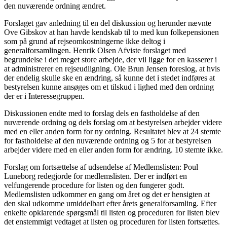
den nuværende ordning ændret.
Forslaget gav anledning til en del diskussion og herunder nævnte
Ove Gibskov at han havde kendskab til to med kun folkepensionen
som på grund af rejseomkostningerne ikke deltog i
generalforsamlingen. Henrik Olsen Afviste forslaget med
begrundelse i det meget store arbejde, der vil ligge for en kasserer i
at administrerer en rejseudligning. Ole Brun Jensen foreslog, at hvis
der endelig skulle ske en ændring, så kunne det i stedet indføres at
bestyrelsen kunne ansøges om et tilskud i lighed med den ordning
der er i Interessegruppen.
Diskussionen endte med to forslag dels en fastholdelse af den
nuværende ordning og dels forslag om at bestyrelsen arbejder videre
med en eller anden form for ny ordning. Resultatet blev at 24 stemte
for fastholdelse af den nuværende ordning og 5 for at bestyrelsen
arbejder videre med en eller anden form for ændring. 10 stemte ikke.
Forslag om fortsættelse af udsendelse af Medlemslisten: Poul
Luneborg redegjorde for medlemslisten. Der er indført en
velfungerende procedure for listen og den fungerer godt.
Medlemslisten udkommer en gang om året og det er hensigten at
den skal udkomme umiddelbart efter årets generalforsamling. Efter
enkelte opklarende spørgsmål til listen og proceduren for listen blev
det enstemmigt vedtaget at listen og proceduren for listen fortsættes.