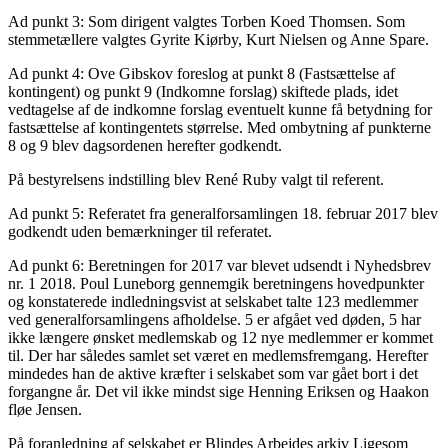
Ad punkt 3: Som dirigent valgtes Torben Koed Thomsen. Som
stemmetællere valgtes Gyrite Kiørby, Kurt Nielsen og Anne Spare.
Ad punkt 4: Ove Gibskov foreslog at punkt 8 (Fastsættelse af
kontingent) og punkt 9 (Indkomne forslag) skiftede plads, idet
vedtagelse af de indkomne forslag eventuelt kunne få betydning for
fastsættelse af kontingentets størrelse. Med ombytning af punkterne
8 og 9 blev dagsordenen herefter godkendt.
På bestyrelsens indstilling blev René Ruby valgt til referent.
Ad punkt 5: Referatet fra generalforsamlingen 18. februar 2017 blev
godkendt uden bemærkninger til referatet.
Ad punkt 6: Beretningen for 2017 var blevet udsendt i Nyhedsbrev
nr. 1 2018. Poul Luneborg gennemgik beretningens hovedpunkter
og konstaterede indledningsvist at selskabet talte 123 medlemmer
ved generalforsamlingens afholdelse. 5 er afgået ved døden, 5 har
ikke længere ønsket medlemskab og 12 nye medlemmer er kommet
til. Der har således samlet set været en medlemsfremgang. Herefter
mindedes han de aktive kræfter i selskabet som var gået bort i det
forgangne år. Det vil ikke mindst sige Henning Eriksen og Haakon
fløe Jensen.
På foranledning af selskabet er Blindes Arbejdes arkiv Ligesom