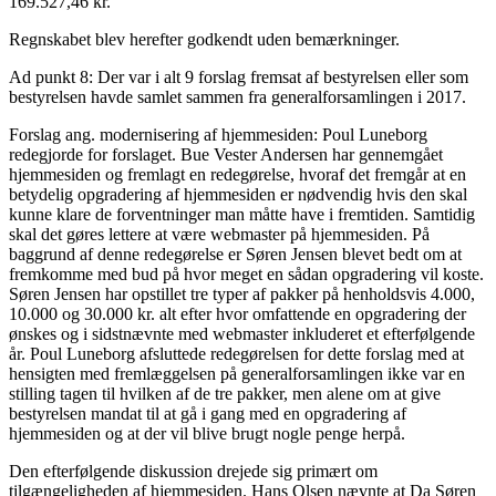
169.527,46 kr.
Regnskabet blev herefter godkendt uden bemærkninger.
Ad punkt 8: Der var i alt 9 forslag fremsat af bestyrelsen eller som
bestyrelsen havde samlet sammen fra generalforsamlingen i 2017.
Forslag ang. modernisering af hjemmesiden: Poul Luneborg
redegjorde for forslaget. Bue Vester Andersen har gennemgået
hjemmesiden og fremlagt en redegørelse, hvoraf det fremgår at en
betydelig opgradering af hjemmesiden er nødvendig hvis den skal
kunne klare de forventninger man måtte have i fremtiden. Samtidig
skal det gøres lettere at være webmaster på hjemmesiden. På
baggrund af denne redegørelse er Søren Jensen blevet bedt om at
fremkomme med bud på hvor meget en sådan opgradering vil koste.
Søren Jensen har opstillet tre typer af pakker på henholdsvis 4.000,
10.000 og 30.000 kr. alt efter hvor omfattende en opgradering der
ønskes og i sidstnævnte med webmaster inkluderet et efterfølgende
år. Poul Luneborg afsluttede redegørelsen for dette forslag med at
hensigten med fremlæggelsen på generalforsamlingen ikke var en
stilling tagen til hvilken af de tre pakker, men alene om at give
bestyrelsen mandat til at gå i gang med en opgradering af
hjemmesiden og at der vil blive brugt nogle penge herpå.
Den efterfølgende diskussion drejede sig primært om
tilgængeligheden af hjemmesiden. Hans Olsen nævnte at Da Søren