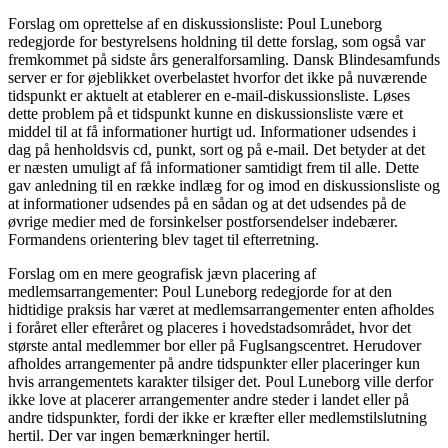
Forslag om oprettelse af en diskussionsliste: Poul Luneborg
redegjorde for bestyrelsens holdning til dette forslag, som også var
fremkommet på sidste års generalforsamling. Dansk Blindesamfunds
server er for øjeblikket overbelastet hvorfor det ikke på nuværende
tidspunkt er aktuelt at etablerer en e-mail-diskussionsliste. Løses
dette problem på et tidspunkt kunne en diskussionsliste være et
middel til at få informationer hurtigt ud. Informationer udsendes i
dag på henholdsvis cd, punkt, sort og på e-mail. Det betyder at det
er næsten umuligt af få informationer samtidigt frem til alle. Dette
gav anledning til en række indlæg for og imod en diskussionsliste og
at informationer udsendes på en sådan og at det udsendes på de
øvrige medier med de forsinkelser postforsendelser indebærer.
Formandens orientering blev taget til efterretning.
Forslag om en mere geografisk jævn placering af
medlemsarrangementer: Poul Luneborg redegjorde for at den
hidtidige praksis har været at medlemsarrangementer enten afholdes
i foråret eller efteråret og placeres i hovedstadsområdet, hvor det
største antal medlemmer bor eller på Fuglsangscentret. Herudover
afholdes arrangementer på andre tidspunkter eller placeringer kun
hvis arrangementets karakter tilsiger det. Poul Luneborg ville derfor
ikke love at placerer arrangementer andre steder i landet eller på
andre tidspunkter, fordi der ikke er kræfter eller medlemstilslutning
hertil. Der var ingen bemærkninger hertil.