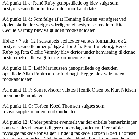
Ad punkt 11 c: René Ruby genopstillede og blev valgt som
bestyrelsesmedlem for to år uden modkandidater.
Ad punkt 11 d: Som følge af at Henning Eriksen var afgået ved
døden skulle der vælges yderligere et bestyrelsesmedlem. Rita
Cecilie Varmby blev valgt uden modkandidater.
Ifølge § 7 stk. 12 i selskabets vedtægter vælges formanden og 2
bestyrelsesmedlemmer på lige år for 2 år. Poul Lüneborg, René
Ruby og Rita Cicilie Varmby blev derfor under henvisning til denne
bestemmelse alle valgt for de kommende 2 år.
Ad punkt 11 E: Leif Martinussen genopstillede og desuden
opstillede Allan Fohlmann pr fuldmagt. Begge blev valgt uden
modkandidater.
Ad punkt 11 F: Som revisorer valgtes Henrik Olsen og Kurt Nielsen
uden modkandidater.
Ad punkt 11 G: Torben Koed Thomsen valgtes som
revisorsuppleant uden modkandidater.
Ad punkt 12: Under punktet eventuelt var der enkelte bemærkninger
som var blevet berørt tidligere under dagsordenen. Flere af de
nyvalgte takkede for valget. Endelig takkede Torben Koed Thomsen
for god ro og orden. Afslutningsvis takkede Poul Luneborg de to