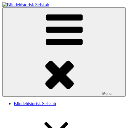
Videre
til
Blindehistorisk Selskab
Velkommen til Blindehistorisk Selskab.
indhold
Menu
Blindehistorisk Selskab