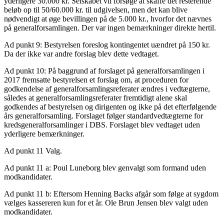
yderligere 30.000 kr. Selskabet vil forsøge at skaffe det resterende
beløb op til 50/60.000 kr. til udgivelsen, men det kan blive
nødvendigt at øge bevillingen på de 5.000 kr., hvorfor det nævnes
på generalforsamlingen. Der var ingen bemærkninger direkte hertil.
Ad punkt 9: Bestyrelsen foreslog kontingentet uændret på 150 kr.
Da der ikke var andre forslag blev dette vedtaget.
Ad punkt 10: På baggrund af forslaget på generalforsamlingen i
2017 fremsatte bestyrelsen et forslag om, at proceduren for
godkendelse af generalforsamlingsreferater ændres i vedtægterne,
således at generalforsamlingsreferater fremtidigt alene skal
godkendes af bestyrelsen og dirigenten og ikke på det efterfølgende
års generalforsamling. Forslaget følger standardvedtægterne for
kredsgeneralforsamlinger i DBS. Forslaget blev vedtaget uden
yderligere bemærkninger.
Ad punkt 11 Valg.
Ad punkt 11 a: Poul Luneborg blev genvalgt som formand uden
modkandidater.
Ad punkt 11 b: Eftersom Henning Backs afgår som følge at sygdom
vælges kassereren kun for et år. Ole Brun Jensen blev valgt uden
modkandidater.