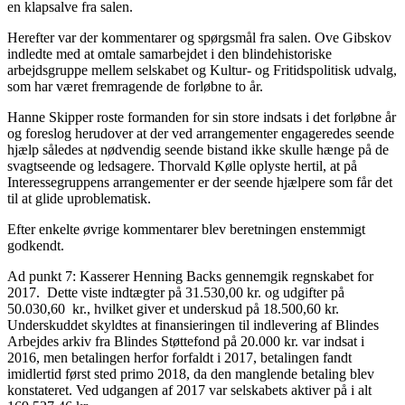
en klapsalve fra salen.
Herefter var der kommentarer og spørgsmål fra salen. Ove Gibskov
indledte med at omtale samarbejdet i den blindehistoriske
arbejdsgruppe mellem selskabet og Kultur- og Fritidspolitisk udvalg,
som har været fremragende de forløbne to år.
Hanne Skipper roste formanden for sin store indsats i det forløbne år
og foreslog herudover at der ved arrangementer engageredes seende
hjælp således at nødvendig seende bistand ikke skulle hænge på de
svagtseende og ledsagere. Thorvald Kølle oplyste hertil, at på
Interessegruppens arrangementer er der seende hjælpere som får det
til at glide uproblematisk.
Efter enkelte øvrige kommentarer blev beretningen enstemmigt
godkendt.
Ad punkt 7: Kasserer Henning Backs gennemgik regnskabet for
2017. Dette viste indtægter på 31.530,00 kr. og udgifter på
50.030,60 kr., hvilket giver et underskud på 18.500,60 kr.
Underskuddet skyldtes at finansieringen til indlevering af Blindes
Arbejdes arkiv fra Blindes Støttefond på 20.000 kr. var indsat i
2016, men betalingen herfor forfaldt i 2017, betalingen fandt
imidlertid først sted primo 2018, da den manglende betaling blev
konstateret. Ved udgangen af 2017 var selskabets aktiver på i alt