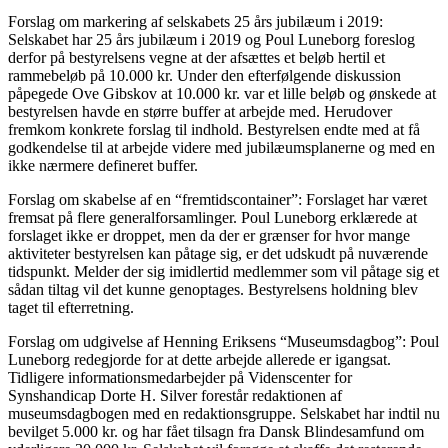
Forslag om markering af selskabets 25 års jubilæum i 2019:
Selskabet har 25 års jubilæum i 2019 og Poul Luneborg foreslog
derfor på bestyrelsens vegne at der afsættes et beløb hertil et
rammebeløb på 10.000 kr. Under den efterfølgende diskussion
påpegede Ove Gibskov at 10.000 kr. var et lille beløb og ønskede at
bestyrelsen havde en større buffer at arbejde med. Herudover
fremkom konkrete forslag til indhold. Bestyrelsen endte med at få
godkendelse til at arbejde videre med jubilæumsplanerne og med en
ikke nærmere defineret buffer.
Forslag om skabelse af en “fremtidscontainer”: Forslaget har været
fremsat på flere generalforsamlinger. Poul Luneborg erklærede at
forslaget ikke er droppet, men da der er grænser for hvor mange
aktiviteter bestyrelsen kan påtage sig, er det udskudt på nuværende
tidspunkt. Melder der sig imidlertid medlemmer som vil påtage sig et
sådan tiltag vil det kunne genoptages. Bestyrelsens holdning blev
taget til efterretning.
Forslag om udgivelse af Henning Eriksens “Museumsdagbog”: Poul
Luneborg redegjorde for at dette arbejde allerede er igangsat.
Tidligere informationsmedarbejder på Videnscenter for
Synshandicap Dorte H. Silver forestår redaktionen af
museumsdagbogen med en redaktionsgruppe. Selskabet har indtil nu
bevilget 5.000 kr. og har fået tilsagn fra Dansk Blindesamfund om