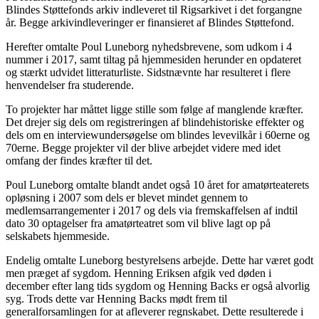
Blindes Støttefonds arkiv indleveret til Rigsarkivet i det forgangne
år. Begge arkivindleveringer er finansieret af Blindes Støttefond.
Herefter omtalte Poul Luneborg nyhedsbrevene, som udkom i 4
nummer i 2017, samt tiltag på hjemmesiden herunder en opdateret
og stærkt udvidet litteraturliste. Sidstnævnte har resulteret i flere
henvendelser fra studerende.
To projekter har måttet ligge stille som følge af manglende kræfter.
Det drejer sig dels om registreringen af blindehistoriske effekter og
dels om en interviewundersøgelse om blindes levevilkår i 60erne og
70erne. Begge projekter vil der blive arbejdet videre med idet
omfang der findes kræfter til det.
Poul Luneborg omtalte blandt andet også 10 året for amatørteaterets
opløsning i 2007 som dels er blevet mindet gennem to
medlemsarrangementer i 2017 og dels via fremskaffelsen af indtil
dato 30 optagelser fra amatørteatret som vil blive lagt op på
selskabets hjemmeside.
Endelig omtalte Luneborg bestyrelsens arbejde. Dette har været godt
men præget af sygdom. Henning Eriksen afgik ved døden i
december efter lang tids sygdom og Henning Backs er også alvorlig
syg. Trods dette var Henning Backs mødt frem til
generalforsamlingen for at afleverer regnskabet. Dette resulterede i