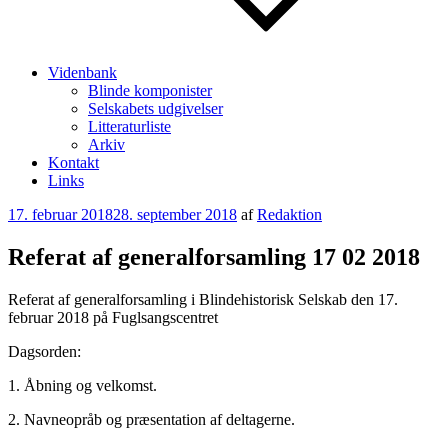
Videnbank
Blinde komponister
Selskabets udgivelser
Litteraturliste
Arkiv
Kontakt
Links
Udgivet
17. februar 2018
28. september 2018
af
Redaktion
den
Referat af generalforsamling 17 02 2018
Referat af generalforsamling i Blindehistorisk Selskab den 17.
februar 2018 på Fuglsangscentret
Dagsorden:
1. Åbning og velkomst.
2. Navneopråb og præsentation af deltagerne.