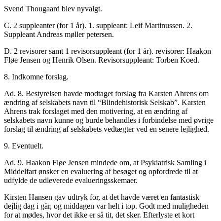
Svend Thougaard blev nyvalgt.
C. 2 suppleanter (for 1 år). 1. suppleant: Leif Martinussen. 2.
Suppleant Andreas møller petersen.
D. 2 revisorer samt 1 revisorsuppleant (for 1 år). revisorer: Haakon
Fløe Jensen og Henrik Olsen. Revisorsuppleant: Torben Koed.
8. Indkomne forslag.
Ad. 8. Bestyrelsen havde modtaget forslag fra Karsten Ahrens om
ændring af selskabets navn til “Blindehistorisk Selskab”. Karsten
Ahrens trak forslaget med den motivering, at en ændring af
selskabets navn kunne og burde behandles i forbindelse med øvrige
forslag til ændring af selskabets vedtægter ved en senere lejlighed.
9. Eventuelt.
Ad. 9. Haakon Fløe Jensen mindede om, at Psykiatrisk Samling i
Middelfart ønsker en evaluering af besøget og opfordrede til at
udfylde de udleverede evalueringsskemaer.
Kirsten Hansen gav udtryk for, at det havde været en fantastisk
dejlig dag i går, og middagen var helt i top. Godt med muligheden
for at mødes, hvor det ikke er så tit, det sker. Efterlyste et kort