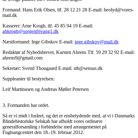
Formand: Hans Erik Olsen, tlf. 28 12 21 28 E-mail: heolyd@vores-
mail.dk
Kasserer: Arne Krogh, tlf. 45 85 94 19 E-mail:
abkrogh@sorgenfrivang1.dk
Næstformand: Inge Gibskov E-mail:
inge.gibskov@mail.dk
Redaktør af Nyhedsbrevet, Karsten Ahrens Tlf. 59 29 32 92 E-mail:
ahrens9@gmail.com
Sekretær: Svend Thougaard E-mail: sth@sensus.dk
Suppleanter til bestyrelsen:
Leif Martinusen og Andreas Møller Petersen
3. Formanden har ordet.
Så er vi midt i foråret, og det er ensbetydende med, at vi i Danmarks
Blindehistoriske Selskab har afholdt vores ordinære
generalforsamling i forbindelse med arrangementet på
Fuglsangcentret den 18.-19. februar 2012.