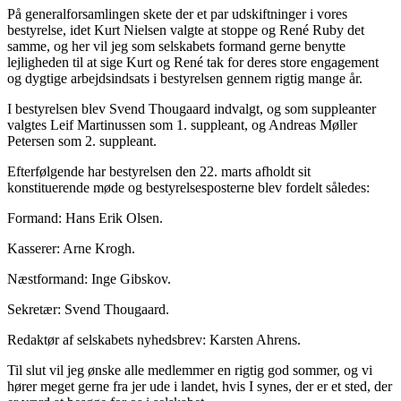
På generalforsamlingen skete der et par udskiftninger i vores
bestyrelse, idet Kurt Nielsen valgte at stoppe og René Ruby det
samme, og her vil jeg som selskabets formand gerne benytte
lejligheden til at sige Kurt og René tak for deres store engagement
og dygtige arbejdsindsats i bestyrelsen gennem rigtig mange år.
I bestyrelsen blev Svend Thougaard indvalgt, og som suppleanter
valgtes Leif Martinussen som 1. suppleant, og Andreas Møller
Petersen som 2. suppleant.
Efterfølgende har bestyrelsen den 22. marts afholdt sit
konstituerende møde og bestyrelsesposterne blev fordelt således:
Formand: Hans Erik Olsen.
Kasserer: Arne Krogh.
Næstformand: Inge Gibskov.
Sekretær: Svend Thougaard.
Redaktør af selskabets nyhedsbrev: Karsten Ahrens.
Til slut vil jeg ønske alle medlemmer en rigtig god sommer, og vi
hører meget gerne fra jer ude i landet, hvis I synes, der er et sted, der