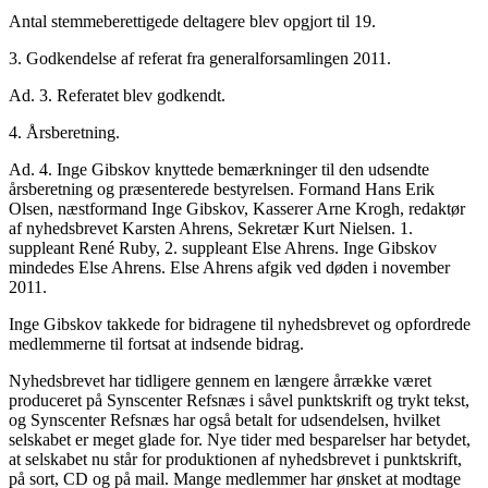
Antal stemmeberettigede deltagere blev opgjort til 19.
3. Godkendelse af referat fra generalforsamlingen 2011.
Ad. 3. Referatet blev godkendt.
4. Årsberetning.
Ad. 4. Inge Gibskov knyttede bemærkninger til den udsendte
årsberetning og præsenterede bestyrelsen. Formand Hans Erik
Olsen, næstformand Inge Gibskov, Kasserer Arne Krogh, redaktør
af nyhedsbrevet Karsten Ahrens, Sekretær Kurt Nielsen. 1.
suppleant René Ruby, 2. suppleant Else Ahrens. Inge Gibskov
mindedes Else Ahrens. Else Ahrens afgik ved døden i november
2011.
Inge Gibskov takkede for bidragene til nyhedsbrevet og opfordrede
medlemmerne til fortsat at indsende bidrag.
Nyhedsbrevet har tidligere gennem en længere årrække været
produceret på Synscenter Refsnæs i såvel punktskrift og trykt tekst,
og Synscenter Refsnæs har også betalt for udsendelsen, hvilket
selskabet er meget glade for. Nye tider med besparelser har betydet,
at selskabet nu står for produktionen af nyhedsbrevet i punktskrift,
på sort, CD og på mail. Mange medlemmer har ønsket at modtage