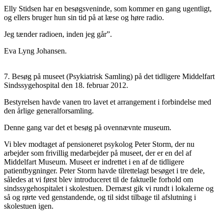
Elly Stidsen har en besøgsveninde, som kommer en gang ugentligt,
og ellers bruger hun sin tid på at læse og høre radio.
Jeg tænder radioen, inden jeg går”.
Eva Lyng Johansen.
7. Besøg på museet (Psykiatrisk Samling) på det tidligere Middelfart
Sindssygehospital den 18. februar 2012.
Bestyrelsen havde vanen tro lavet et arrangement i forbindelse med
den årlige generalforsamling.
Denne gang var det et besøg på ovennævnte museum.
Vi blev modtaget af pensioneret psykolog Peter Storm, der nu
arbejder som frivillig medarbejder på museet, der er en del af
Middelfart Museum. Museet er indrettet i en af de tidligere
patientbygninger. Peter Storm havde tilrettelagt besøget i tre dele,
således at vi først blev introduceret til de faktuelle forhold om
sindssygehospitalet i skolestuen. Dernæst gik vi rundt i lokalerne og
så og rørte ved genstandende, og til sidst tilbage til afslutning i
skolestuen igen.