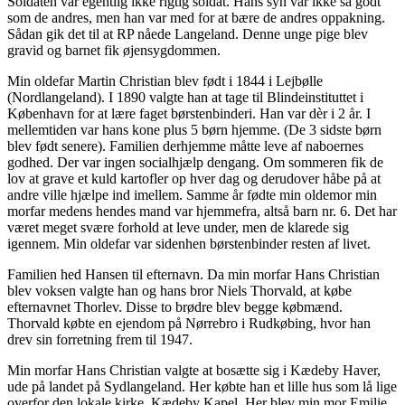
Soldaten var egentlig ikke rigtig soldat. Hans syn var ikke så godt
som de andres, men han var med for at bære de andres oppakning.
Sådan gik det til at RP nåede Langeland. Denne unge pige blev
gravid og barnet fik øjensygdommen.
Min oldefar Martin Christian blev født i 1844 i Lejbølle
(Nordlangeland). I 1890 valgte han at tage til Blindeinstituttet i
København for at lære faget børstenbinderi. Han var dèr i 2 år. I
mellemtiden var hans kone plus 5 børn hjemme. (De 3 sidste børn
blev født senere). Familien derhjemme måtte leve af naboernes
godhed. Der var ingen socialhjælp dengang. Om sommeren fik de
lov at grave et kuld kartofler op hver dag og derudover håbe på at
andre ville hjælpe ind imellem. Samme år fødte min oldemor min
morfar medens hendes mand var hjemmefra, altså barn nr. 6. Det har
været meget svære forhold at leve under, men de klarede sig
igennem. Min oldefar var sidenhen børstenbinder resten af livet.
Familien hed Hansen til efternavn. Da min morfar Hans Christian
blev voksen valgte han og hans bror Niels Thorvald, at købe
efternavnet Thorlev. Disse to brødre blev begge købmænd.
Thorvald købte en ejendom på Nørrebro i Rudkøbing, hvor han
drev sin forretning frem til 1947.
Min morfar Hans Christian valgte at bosætte sig i Kædeby Haver,
ude på landet på Sydlangeland. Her købte han et lille hus som lå lige
overfor den lokale kirke, Kædeby Kapel. Her blev min mor Emilie