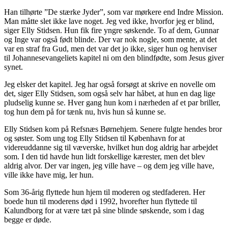
Han tilhørte ”De stærke Jyder”, som var mørkere end Indre Mission.
Man måtte slet ikke lave noget. Jeg ved ikke, hvorfor jeg er blind,
siger Elly Stidsen. Hun fik fire yngre søskende. To af dem, Gunnar
og Inge var også født blinde. Der var nok nogle, som mente, at det
var en straf fra Gud, men det var det jo ikke, siger hun og henviser
til Johannesevangeliets kapitel ni om den blindfødte, som Jesus giver
synet.
Jeg elsker det kapitel. Jeg har også forsøgt at skrive en novelle om
det, siger Elly Stidsen, som også selv har håbet, at hun en dag lige
pludselig kunne se. Hver gang hun kom i nærheden af et par briller,
tog hun dem på for tænk nu, hvis hun så kunne se.
Elly Stidsen kom på Refsnæs Børnehjem. Senere fulgte hendes bror
og søster. Som ung tog Elly Stidsen til København for at
videreuddanne sig til væverske, hvilket hun dog aldrig har arbejdet
som. I den tid havde hun lidt forskellige kærester, men det blev
aldrig alvor. Der var ingen, jeg ville have – og dem jeg ville have,
ville ikke have mig, ler hun.
Som 36-årig flyttede hun hjem til moderen og stedfaderen. Her
boede hun til moderens død i 1992, hvorefter hun flyttede til
Kalundborg for at være tæt på sine blinde søskende, som i dag
begge er døde.