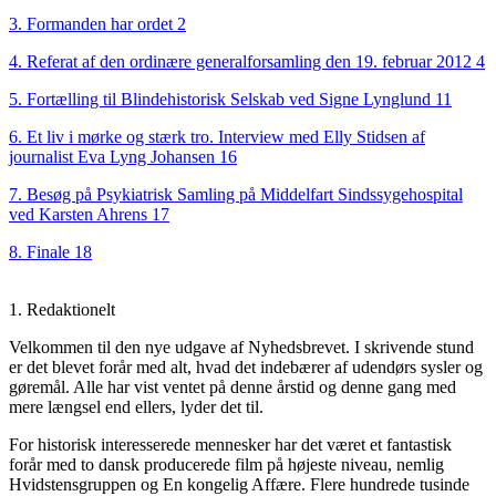
3. Formanden har ordet 2
4. Referat af den ordinære generalforsamling den 19. februar 2012 4
5. Fortælling til Blindehistorisk Selskab ved Signe Lynglund 11
6. Et liv i mørke og stærk tro. Interview med Elly Stidsen af
journalist Eva Lyng Johansen 16
7. Besøg på Psykiatrisk Samling på Middelfart Sindssygehospital
ved Karsten Ahrens 17
8. Finale 18
1. Redaktionelt
Velkommen til den nye udgave af Nyhedsbrevet. I skrivende stund
er det blevet forår med alt, hvad det indebærer af udendørs sysler og
gøremål. Alle har vist ventet på denne årstid og denne gang med
mere længsel end ellers, lyder det til.
For historisk interesserede mennesker har det været et fantastisk
forår med to dansk producerede film på højeste niveau, nemlig
Hvidstensgruppen og En kongelig Affære. Flere hundrede tusinde