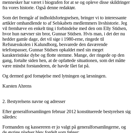
mennesker har været i biografen for at se og opleve disse skildringer
fra vores historie. Også denne redaktør.
Som det fremgår af indholdsfortegnelsen, bringer vi to interessante
artikler omhandlende to af Selskabets medlemmers livshistorie. Jeg
vil fremhæve en enkelt ting i forbindelse med den om Elly Stidsen,
hvor hun nævner sin bror, Gunnar Stidsen. Hvis man, i det der nu
hedder gamle dage, det vil sige i 1980-erne, ringede til
Refsnæsskolen i Kalundborg, besvarede den daværende
telefonpasser, Gunnar Stidsen opkaldet med sin meget
karakteristiske dybe og flotte stemme. Mange, der ringede op den
gang, fortalte siden hen, at de opfattede situationen, som det måtte
være mindst forstanderen, de havde fået fat på.
Og dermed god fornøjelse med lytningen og læsningen.
Karsten Ahrens
2. Bestyrelsens navne og adresser
Efter generalforsamlingen februar 2012 konstituerede bestyrelsen sig
således:
Formanden og kassereren er jo valgt på generalforsamlingerne, og
de øvrige pladser blev fordelt som følger: