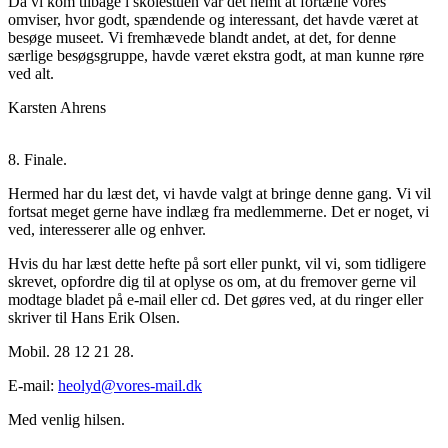
Da vi kom tilbage i skolestuen var det nemt at fortælle vores
omviser, hvor godt, spændende og interessant, det havde været at
besøge museet. Vi fremhævede blandt andet, at det, for denne
særlige besøgsgruppe, havde været ekstra godt, at man kunne røre
ved alt.
Karsten Ahrens
8. Finale.
Hermed har du læst det, vi havde valgt at bringe denne gang. Vi vil
fortsat meget gerne have indlæg fra medlemmerne. Det er noget, vi
ved, interesserer alle og enhver.
Hvis du har læst dette hefte på sort eller punkt, vil vi, som tidligere
skrevet, opfordre dig til at oplyse os om, at du fremover gerne vil
modtage bladet på e-mail eller cd. Det gøres ved, at du ringer eller
skriver til Hans Erik Olsen.
Mobil. 28 12 21 28.
E-mail:
heolyd@vores-mail.dk
Med venlig hilsen.