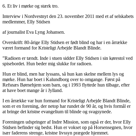
6. Et liv i mørke og stærk tro.
Interview i Nordvestnyt den 23. november 2011 med et af selskabets
medlemmer, Elly Stidsen
af journalist Eva Lyng Johansen.
Overskrift: 80-årige Elly Stidsen er født blind og har i en årrække
været formand for Kristeligt Arbejde Blandt Blinde.
”Radioen er tændt. Inde i stuen sidder Elly Stidsen i sin kørestol ved
spisebordet. Hun beder mig slukke for radioen.
Hun er blind, men har lyssans, så hun kan skelne mellem lys og
mørke. Hun har boet i Kalundborg over to omgange. Først på
Refsnæs Børnehjem som barn, og i 1993 flyttede hun tilbage, efter
at have boet mange år i Jylland.
I en årrække var hun formand for Kristeligt Arbejde Blandt Blinde,
som er en forening, der netop har rundet de 90 år, og hvis formål er
at bringe det kristne evangelium til blinde og svagsynede.
Foreningen udspringer af Indre Mission, som også er der, hvor Elly
Stidsen befinder sig bedst. Hun er vokset op på Horsensegnen, hvor
især faderens strenge, kristne livssyn prægede hjemmet.