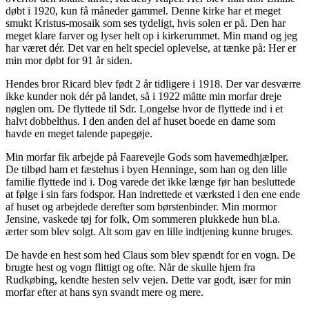
døbt i 1920, kun få måneder gammel. Denne kirke har et meget
smukt Kristus-mosaik som ses tydeligt, hvis solen er på. Den har
meget klare farver og lyser helt op i kirkerummet. Min mand og jeg
har været dér. Det var en helt speciel oplevelse, at tænke på: Her er
min mor døbt for 91 år siden.
Hendes bror Ricard blev født 2 år tidligere i 1918. Der var desværre
ikke kunder nok dér på landet, så i 1922 måtte min morfar dreje
nøglen om. De flyttede til Sdr. Longelse hvor de flyttede ind i et
halvt dobbelthus. I den anden del af huset boede en dame som
havde en meget talende papegøje.
Min morfar fik arbejde på Faarevejle Gods som havemedhjælper.
De tilbød ham et fæstehus i byen Henninge, som han og den lille
familie flyttede ind i. Dog varede det ikke længe før han besluttede
at følge i sin fars fodspor. Han indrettede et værksted i den ene ende
af huset og arbejdede derefter som børstenbinder. Min mormor
Jensine, vaskede tøj for folk, Om sommeren plukkede hun bl.a.
ærter som blev solgt. Alt som gav en lille indtjening kunne bruges.
De havde en hest som hed Claus som blev spændt for en vogn. De
brugte hest og vogn flittigt og ofte. Når de skulle hjem fra
Rudkøbing, kendte hesten selv vejen. Dette var godt, især for min
morfar efter at hans syn svandt mere og mere.