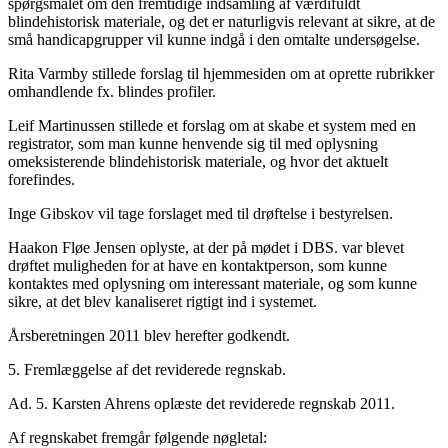
spørgsmålet om den fremtidige indsamling af værdifuldt
blindehistorisk materiale, og det er naturligvis relevant at sikre, at de
små handicapgrupper vil kunne indgå i den omtalte undersøgelse.
Rita Varmby stillede forslag til hjemmesiden om at oprette rubrikker
omhandlende fx. blindes profiler.
Leif Martinussen stillede et forslag om at skabe et system med en
registrator, som man kunne henvende sig til med oplysning
omeksisterende blindehistorisk materiale, og hvor det aktuelt
forefindes.
Inge Gibskov vil tage forslaget med til drøftelse i bestyrelsen.
Haakon Fløe Jensen oplyste, at der på mødet i DBS. var blevet
drøftet muligheden for at have en kontaktperson, som kunne
kontaktes med oplysning om interessant materiale, og som kunne
sikre, at det blev kanaliseret rigtigt ind i systemet.
Årsberetningen 2011 blev herefter godkendt.
5. Fremlæggelse af det reviderede regnskab.
Ad. 5. Karsten Ahrens oplæste det reviderede regnskab 2011.
Af regnskabet fremgår følgende nøgletal: