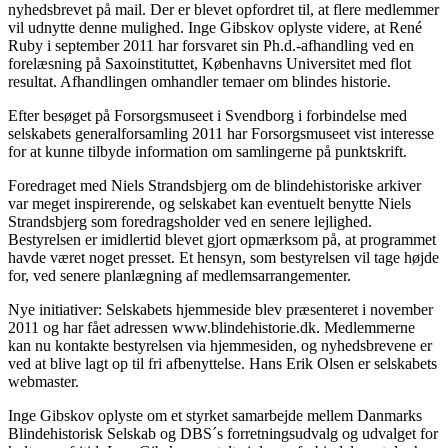
nyhedsbrevet på mail. Der er blevet opfordret til, at flere medlemmer
vil udnytte denne mulighed. Inge Gibskov oplyste videre, at René
Ruby i september 2011 har forsvaret sin Ph.d.-afhandling ved en
forelæsning på Saxoinstituttet, Københavns Universitet med flot
resultat. Afhandlingen omhandler temaer om blindes historie.
Efter besøget på Forsorgsmuseet i Svendborg i forbindelse med
selskabets generalforsamling 2011 har Forsorgsmuseet vist interesse
for at kunne tilbyde information om samlingerne på punktskrift.
Foredraget med Niels Strandsbjerg om de blindehistoriske arkiver
var meget inspirerende, og selskabet kan eventuelt benytte Niels
Strandsbjerg som foredragsholder ved en senere lejlighed.
Bestyrelsen er imidlertid blevet gjort opmærksom på, at programmet
havde været noget presset. Et hensyn, som bestyrelsen vil tage højde
for, ved senere planlægning af medlemsarrangementer.
Nye initiativer: Selskabets hjemmeside blev præsenteret i november
2011 og har fået adressen www.blindehistorie.dk. Medlemmerne
kan nu kontakte bestyrelsen via hjemmesiden, og nyhedsbrevene er
ved at blive lagt op til fri afbenyttelse. Hans Erik Olsen er selskabets
webmaster.
Inge Gibskov oplyste om et styrket samarbejde mellem Danmarks
Blindehistorisk Selskab og DBS´s forretningsudvalg og udvalget for