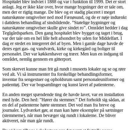
Hospitalet blev indviet i 1888 og var i funktion til 1999. Det er stort
anlagt. Jeg er ikke klar over, hvor mange bygninger der er tale om,
men der er rigtig mange. De blev og er stadig placeret i meget
naturskønne omgivelser ned mod Fænøsund, og de er nøje indtænkt
i datidens behandling af sindslidende. ”Statelige bygninger og
naturskønne omgivelser skulle give sindet ro”. Området hedder i dag
Teglgårdsparken. Den gang hospitalet blev bygget og taget i brug,
var der tale om en hel lille helt afsondret by uden for Middelfart. I
dag er stedet en integreret del af byen. Men i gamle dage havde de
deres eget gas- og vandværk, kirke og kirkegård og boliger til
personalet. Der var køkkenhaver og træer. Men kun en indgang til
området, nemlig gennem en gitterport.
Som skrevet kunne man frit gå rundt i museets lokaler og se og røre
ved alt. Vi så instrumenter fra forskellige behandlingsformer,
inventar fra sengestuer og opholdsrum samt personaleuniformer og
patienttøj. Der var bogsamlinger og kunst lavet af patienterne.
En anden meget spændende ting de havde lavet, var en installation
med lyde. Den hed: ”Hører du stemmer.” Det forholdt sig sådan, at
en del af patienterne hørte stemmer. Det ved man fra breve og
journaler. Lydværket gør, at man kan høre eksempler på sætninger
(stemmerne), når man bevæger sig rundt i lokalerne. De bliver
aktiveret, når man går rundt.