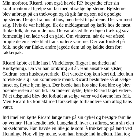
Min morbror, Ricard, som også havde RP, begyndte efter sin
konfirmation at hjælpe sin far med at sælge børsterne. Børsterne
blev anbragt på en trækvogn og så gik far og søn ud og solgte
børsterne. De gik fra hus til hus, men helst til gårdene. Der var mest
salg. Hvis de var heldige, fik de middagsmad og kaffe hos de mest
flinke folk, de var inde hos. De var afsted flere dage i træk og sov
formentlig i en lade ved en gård. Om vinteren, når de var afsted
brugte de en slæde til at transportere varerne. Der var forskel på
folk, nogle var flinke, andre jagede dem ud og kaldte dem for:
rakkerpak.
Ricard købte et lille hus i Vindeltorpe (ligger i nærheden af
Rudkøbing). Da var han omkring 24 år. Han ansatte sin søster,
Gudrun, som husbestyrerinde. Det varede dog kun kort tid, idet hun
forelskede sig i sin kommende mand. Ricard besluttede så at sælge
huset og flytte hjem igen. Der boede han hos sine forældre og blev
boende resten af sin tid. Da faderen døde, førte Ricard faget videre.
På et tidspunkt blev det forbudt at sælge varer ved dørene hos folk.
Men Ricard fik kontakt med forskellige forhandlere som aftog hans
varer.
Ind imellem kørte Ricard lange ture på sin cykel og besøgte familie
og venner. Han kendte hele Langeland, hver en afkrog, som sin ejen
bukselomme. Han havde en lille jolle som lå trukket op på land ved
Henninge Nor, vil jeg mene, som han brugte ind imellem. Han tog