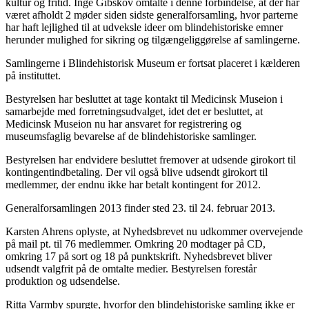
kultur og fritid. Inge Gibskov omtalte i denne forbindelse, at der har
været afholdt 2 møder siden sidste generalforsamling, hvor parterne
har haft lejlighed til at udveksle ideer om blindehistoriske emner
herunder mulighed for sikring og tilgængeliggørelse af samlingerne.
Samlingerne i Blindehistorisk Museum er fortsat placeret i kælderen
på instituttet.
Bestyrelsen har besluttet at tage kontakt til Medicinsk Museion i
samarbejde med forretningsudvalget, idet det er besluttet, at
Medicinsk Museion nu har ansvaret for registrering og
museumsfaglig bevarelse af de blindehistoriske samlinger.
Bestyrelsen har endvidere besluttet fremover at udsende girokort til
kontingentindbetaling. Der vil også blive udsendt girokort til
medlemmer, der endnu ikke har betalt kontingent for 2012.
Generalforsamlingen 2013 finder sted 23. til 24. februar 2013.
Karsten Ahrens oplyste, at Nyhedsbrevet nu udkommer overvejende
på mail pt. til 76 medlemmer. Omkring 20 modtager på CD,
omkring 17 på sort og 18 på punktskrift. Nyhedsbrevet bliver
udsendt valgfrit på de omtalte medier. Bestyrelsen forestår
produktion og udsendelse.
Ritta Varmby spurgte, hvorfor den blindehistoriske samling ikke er