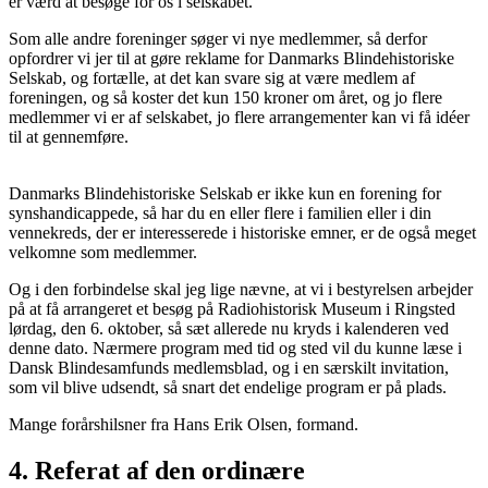
er værd at besøge for os i selskabet.
Som alle andre foreninger søger vi nye medlemmer, så derfor
opfordrer vi jer til at gøre reklame for Danmarks Blindehistoriske
Selskab, og fortælle, at det kan svare sig at være medlem af
foreningen, og så koster det kun 150 kroner om året, og jo flere
medlemmer vi er af selskabet, jo flere arrangementer kan vi få idéer
til at gennemføre.
Danmarks Blindehistoriske Selskab er ikke kun en forening for
synshandicappede, så har du en eller flere i familien eller i din
vennekreds, der er interesserede i historiske emner, er de også meget
velkomne som medlemmer.
Og i den forbindelse skal jeg lige nævne, at vi i bestyrelsen arbejder
på at få arrangeret et besøg på Radiohistorisk Museum i Ringsted
lørdag, den 6. oktober, så sæt allerede nu kryds i kalenderen ved
denne dato. Nærmere program med tid og sted vil du kunne læse i
Dansk Blindesamfunds medlemsblad, og i en særskilt invitation,
som vil blive udsendt, så snart det endelige program er på plads.
Mange forårshilsner fra Hans Erik Olsen, formand.
4. Referat af den ordinære