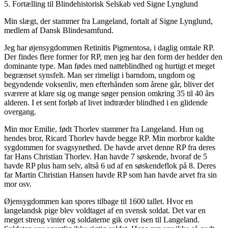
5. Fortælling til Blindehistorisk Selskab ved Signe Lynglund
Min slægt, der stammer fra Langeland, fortalt af Signe Lynglund,
medlem af Dansk Blindesamfund.
Jeg har øjensygdommen Retinitis Pigmentosa, i daglig omtale RP.
Der findes flere former for RP, men jeg har den form der hedder den
dominante type. Man fødes med natteblindhed og hurtigt et meget
begrænset synsfelt. Man ser rimeligt i barndom, ungdom og
begyndende voksenliv, men efterhånden som årene går, bliver det
sværere at klare sig og mange søger pension omkring 35 til 40 års
alderen. I et sent forløb af livet indtræder blindhed i en glidende
overgang.
Min mor Emilie, født Thorlev stammer fra Langeland. Hun og
hendes bror, Ricard Thorlev havde begge RP. Min morbror kaldte
sygdommen for svagsynethed. De havde arvet denne RP fra deres
far Hans Christian Thorlev. Han havde 7 søskende, hvoraf de 5
havde RP plus ham selv, altså 6 ud af en søskendeflok på 8. Deres
far Martin Christian Hansen havde RP som han havde arvet fra sin
mor osv.
Øjensygdommen kan spores tilbage til 1600 tallet. Hvor en
langelandsk pige blev voldtaget af en svensk soldat. Det var en
meget streng vinter og soldaterne gik over isen til Langeland.