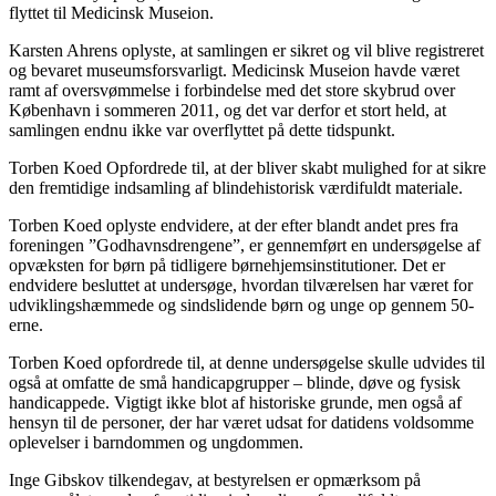
flyttet til Medicinsk Museion.
Karsten Ahrens oplyste, at samlingen er sikret og vil blive registreret
og bevaret museumsforsvarligt. Medicinsk Museion havde været
ramt af oversvømmelse i forbindelse med det store skybrud over
København i sommeren 2011, og det var derfor et stort held, at
samlingen endnu ikke var overflyttet på dette tidspunkt.
Torben Koed Opfordrede til, at der bliver skabt mulighed for at sikre
den fremtidige indsamling af blindehistorisk værdifuldt materiale.
Torben Koed oplyste endvidere, at der efter blandt andet pres fra
foreningen ”Godhavnsdrengene”, er gennemført en undersøgelse af
opvæksten for børn på tidligere børnehjemsinstitutioner. Det er
endvidere besluttet at undersøge, hvordan tilværelsen har været for
udviklingshæmmede og sindslidende børn og unge op gennem 50-
erne.
Torben Koed opfordrede til, at denne undersøgelse skulle udvides til
også at omfatte de små handicapgrupper – blinde, døve og fysisk
handicappede. Vigtigt ikke blot af historiske grunde, men også af
hensyn til de personer, der har været udsat for datidens voldsomme
oplevelser i barndommen og ungdommen.
Inge Gibskov tilkendegav, at bestyrelsen er opmærksom på