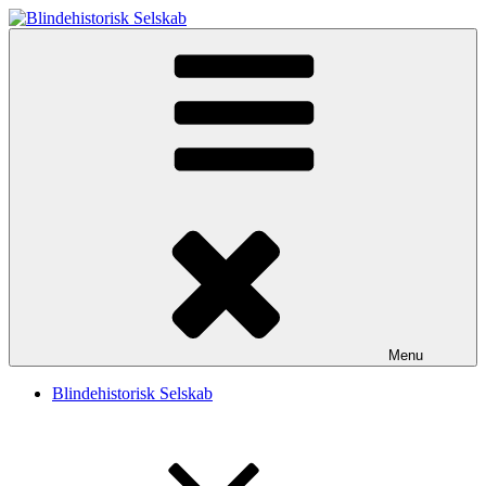
Videre
til
Blindehistorisk Selskab
Velkommen til Blindehistorisk Selskab.
indhold
Menu
Blindehistorisk Selskab