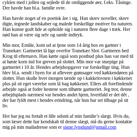
cyklen med i jollen og sejlede til de omliggende øer, f.eks. Tåsinge.
Der havde han bl.a. familie ovre.
Han havde noget af en poetisk åre i sig. Han skrev noveller, skrev
digte, tegnede landskaber og malede forskellige motiver fra naturen.
Han kunne godt lide at opholde sig i naturen flere dage i træk. Her
nød han at være sig selv og samle indtryk.
Min mor, Emilie, kom ud at tjene som 14 årig hos en gartner i
Tranekær. Gartneriet lå lige overfor Tranekær Slot. Gartneren hed
Krog til efternavn. Han kørte også som postbud plus han var med til
at høste korn ind for greven på slottet. Min mor var stuepige på
gartneriet i 10 år. Hendes arbejdsopgaver var forskellige ting. Hun
blev bl.a. sendt i byen for at aflevere grønsager ved køkkendøren på
slottet. Hun skulle hver morgen tænde op i kakkelovnen i køkkenet
plus på sit eget værelse som lå bag køkkenet. Ellers alt forefindende
arbejde også at fodre hestene som tilhørte gartneriet. Jeg tror, denne
arbejdsplads nærmest var hendes andet hjem, hvertfald er det dét ,
der har fyldt mest i hendes erindring, når hun har set tilbage på sit
liv.
Her har jeg nu fortalt et lille udsnit af min familie’s slægt. Hvis du,
som læser dette har kendskab til denne slægt, må du gerne kontakte
mig på min mailadresse som er
signe.lynglund@gmail.com