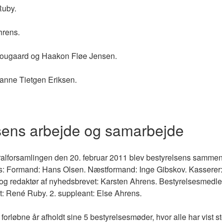
Ruby.
hrens.
hougaard og Haakon Fløe Jensen.
anne Tietgen Eriksen.
sens arbejde og samarbejde
eralforsamlingen den 20. februar 2011 blev bestyrelsens samme
es: Formand: Hans Olsen. Næstformand: Inge Gibskov. Kasserer
g redaktør af nyhedsbrevet: Karsten Ahrens. Bestyrelsesmedle
t: René Ruby. 2. suppleant: Else Ahrens.
 forløbne år afholdt sine 5 bestyrelsesmøder, hvor alle har vist 