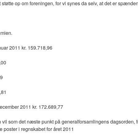
t støtte op om foreningen, for vi synes da selv, at det er spændende
omien.
anuar 2011 kr. 159.718,96
,00
19
,81
 december 2011 kr. 172.689,77
 vil som det næste punkt på generalforsamlingens dagsorden,
poster i regnskabet for året 2011