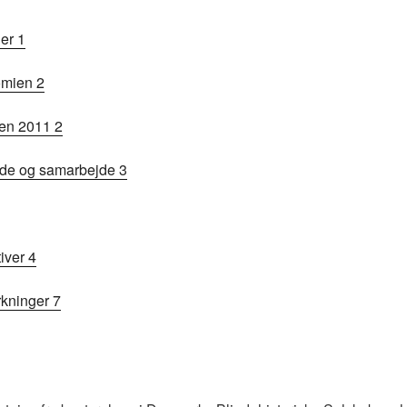
er 1
omien 2
en 2011 2
jde og samarbejde 3
tiver 4
kninger 7