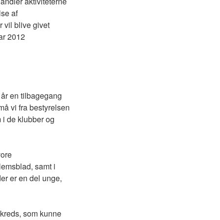
ndler aktiviteterne
lse af
il blive givet
ar 2012
e år en tilbagegang
å vi fra bestyrelsen
m i de klubber og
vore
emsblad, samt i
der er en del unge,
kreds, som kunne