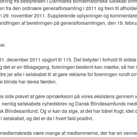
ning fra bestyrelsen i Danmarks Blindehistoriske Selskab omha
oden fra den ordinære generalforsamling i 2011 og frem til afholde
 29. november 2011. Supplerende oplysninger og kommentarer v
andlingen af beretningen på generalforsamlingen, den 19. febru
er.
31. december 2011 opgjort til 115. Det betyder i forhold til sidst
det er en tilbagegang, foreningen bestemt kan mærke, så her m
 jer alle i selskabet til at gøre reklame for foreningen rundt o
re blinde har deres færden.
sens side prøvet at gøre opmærksom på vores eksistens gennem 
, nemlig selskabets nyhedsbrev og Dansk Blindesamfunds medl
 Blindesamfund. Og vi kan da sige, at det har båret frugt, idet 
i selskabet, og det er da i hvert fald positivt.
s medlemskreds være mange af medlemmerne, der har en venne