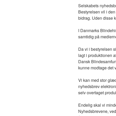
Selskabets nyhedsbr
Bestyrelsen vil i de
bidrag. Uden disse 
I Danmarks Blindehis
samtidig på medierne:
Da vi i bestyrelsen 
lagt i produktionen 
Dansk Blindesamfund
kunne modtage det v
Vi kan med stor glæd
nyhedsbrev elektronis
selv overtaget produ
Endelig skal vi mind
Nyhedsbrevene, vede