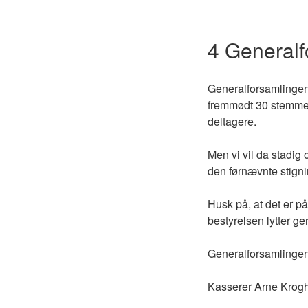
4 General
Generalforsamlingen 
fremmødt 30 stemmeb
deltagere.
Men vi vil da stadig o
den førnævnte stignin
Husk på, at det er p
bestyrelsen lytter g
Generalforsamlingen v
Kasserer Arne Krogh