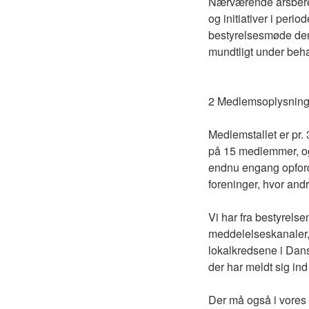
Nærværende årsberet
og initiativer i peri
bestyrelsesmøde den
mundtligt under beh
2 Medlemsoplysning
Medlemstallet er pr. 
på 15 medlemmer, og 
endnu engang opfordre
foreninger, hvor and
Vi har fra bestyrel
meddelelseskanaler
lokalkredsene i Dansk
der har meldt sig ind 
Der må også i vore