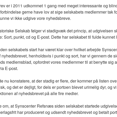
ev er i 2011 udkommet 1 gang med meget interessante og blinde
n forbindelse gerne have lov at sige selskabets medlemmer tak f
kunne vi ikke udgive vore nyhedsbreve.
toriske Selskab følger vi stadigvæk det princip, at udgivelsen
 Sort, punkt, cd og E-post. Dette har selskabet til fulde kunnet l
siden selskabets start har været klar over hvilket arbejde Synsc
af nyhedsbrevet, henholdsvis i punkt og sort, har vi gennem de s
s medlemsblad, opfordret vores medlemmer til at benytte sig a
ia E-post.
e nu konstatere, at der stadig er flere, der kommer på listen ov
k, og det er dejligt, for dels er portoen blevet urimelig dyr, og v
ktionen af nyhedsbrevet på alle fire medier.
e om, at Synscenter Refsnæs siden selskabet startede udgivels
rlagsfrit har produceret og udsendt nyhedsbrevet og betalt po