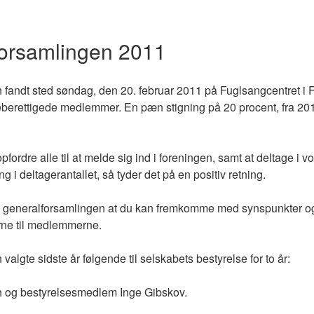
forsamlingen 2011
fandt sted søndag, den 20. februar 2011 på Fuglsangcentret i F
erettigede medlemmer. En pæn stigning på 20 procent, fra 2010
pfordre alle til at melde sig ind i foreningen, samt at deltage i v
g i deltagerantallet, så tyder det på en positiv retning.
å generalforsamlingen at du kan fremkomme med synspunkter og i
erne til medlemmerne.
algte sidste år følgende til selskabets bestyrelse for to år:
 og bestyrelsesmedlem Inge Gibskov.