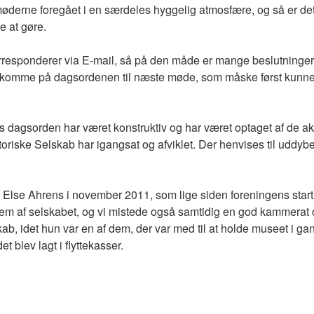
møderne foregået i en særdeles hyggelig atmosfære, og så er det 
e at gøre.
orresponderer via E-mail, så på den måde er mange beslutninger 
at komme på dagsordenen til næste møde, som måske først kunne
s dagsorden har været konstruktiv og har været optaget af de akt
oriske Selskab har igangsat og afviklet. Der henvises til udd
Else Ahrens i november 2011, som lige siden foreningens start i
em af selskabet, og vi mistede også samtidig en god kammerat o
kab, idet hun var en af dem, der var med til at holde museet i g
t blev lagt i flyttekasser.