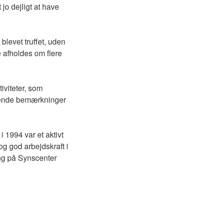
jo dejligt at have
blevet truffet, uden
 afholdes om flere
iviteter, som
ybende bemærkninger
 1994 var et aktivt
g god arbejdskraft i
ang på Synscenter