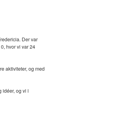
redericia. Der var
, hvor vi var 24
ore aktiviteter, og med
déer, og vi i