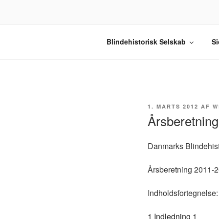
Videre
til
indhold
BLINDEHIS
Velkommen til Blindehistorisk S
Blindehistorisk Selskab
Si
UDGIVET
1. MARTS 2012
AF
W
DEN
Årsberetnin
Danmarks Blindehist
Årsberetning 2011-
Indholdsfortegnelse:
1 Indledning 1