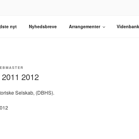
TORISK SELSKAB
elskab.
dste nyt
Nyhedsbreve
Arrangementer
Videnban
EBMASTER
g 2011 2012
oriske Selskab, (DBHS).
2012