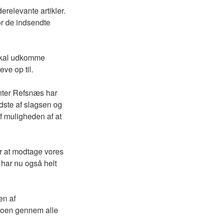
relevante artikler.
or de indsendte
 skal udkomme
eve op til.
enter Refsnæs har
idste af slagsen og
f muligheden af at
er at modtage vores
i har nu også helt
en af
rtoen gennem alle