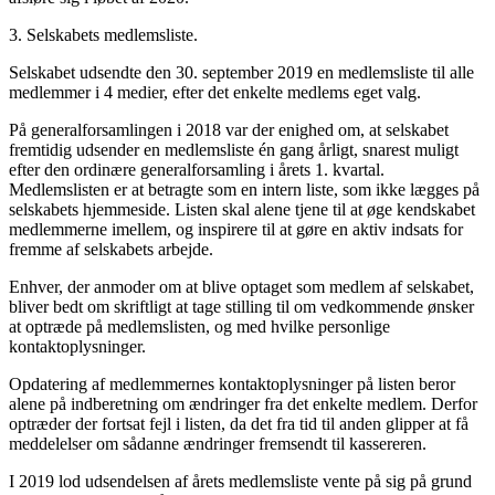
3. Selskabets medlemsliste.
Selskabet udsendte den 30. september 2019 en medlemsliste til alle
medlemmer i 4 medier, efter det enkelte medlems eget valg.
På generalforsamlingen i 2018 var der enighed om, at selskabet
fremtidig udsender en medlemsliste én gang årligt, snarest muligt
efter den ordinære generalforsamling i årets 1. kvartal.
Medlemslisten er at betragte som en intern liste, som ikke lægges på
selskabets hjemmeside. Listen skal alene tjene til at øge kendskabet
medlemmerne imellem, og inspirere til at gøre en aktiv indsats for
fremme af selskabets arbejde.
Enhver, der anmoder om at blive optaget som medlem af selskabet,
bliver bedt om skriftligt at tage stilling til om vedkommende ønsker
at optræde på medlemslisten, og med hvilke personlige
kontaktoplysninger.
Opdatering af medlemmernes kontaktoplysninger på listen beror
alene på indberetning om ændringer fra det enkelte medlem. Derfor
optræder der fortsat fejl i listen, da det fra tid til anden glipper at få
meddelelser om sådanne ændringer fremsendt til kassereren.
I 2019 lod udsendelsen af årets medlemsliste vente på sig på grund