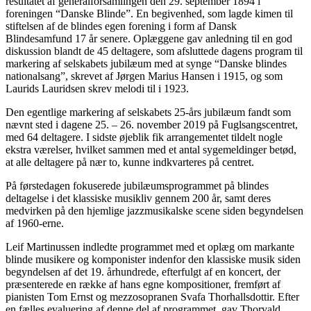
resultatet af generalforsamlingen den 29. september 1894 i
foreningen “Danske Blinde”. En begivenhed, som lagde kimen til
stiftelsen af de blindes egen forening i form af Dansk
Blindesamfund 17 år senere. Oplæggene gav anledning til en god
diskussion blandt de 45 deltagere, som afsluttede dagens program til
markering af selskabets jubilæum med at synge “Danske blindes
nationalsang”, skrevet af Jørgen Marius Hansen i 1915, og som
Laurids Lauridsen skrev melodi til i 1923.
Den egentlige markering af selskabets 25-års jubilæum fandt som
nævnt sted i dagene 25. – 26. november 2019 på Fuglsangscentret,
med 64 deltagere. I sidste øjeblik fik arrangementet tildelt nogle
ekstra værelser, hvilket sammen med et antal sygemeldinger betød,
at alle deltagere på nær to, kunne indkvarteres på centret.
På førstedagen fokuserede jubilæumsprogrammet på blindes
deltagelse i det klassiske musikliv gennem 200 år, samt deres
medvirken på den hjemlige jazzmusikalske scene siden begyndelsen
af 1960-erne.
Leif Martinussen indledte programmet med et oplæg om markante
blinde musikere og komponister indenfor den klassiske musik siden
begyndelsen af det 19. århundrede, efterfulgt af en koncert, der
præsenterede en række af hans egne kompositioner, fremført af
pianisten Tom Ernst og mezzosopranen Svafa Thorhallsdottir. Efter
en fælles evaluering af denne del af programmet, gav Thorvald