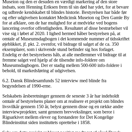
Museion og den er desuden en værdigt markering af den store
indsats, som Henning Eriksen frem til sin død har ydet, for at bevare
og udbrede kendskabet til blindes historie. Bestyrelsen har både før
og efter udgivelsen kontaktet Medicinsk Museion og Den Gamle By
for at afklare, om de har mulighed for at medvirke ved bogens
lancering overfor offentligheden. Resultatet af disse bestræbelser vil
vise sig i løbet af 2020. I lighed hermed håber bestyrelsen på, at
omtale af Museumsdagbogen i det kommende nummer af tidsskriftet
øjeblikket, jf. pkt. 2. ovenfor, vil bidrage til salget af de ca. 350
eksemplarer, som i skrivende stund befinder sig hos forlaget.
Endelig er det bestyrelsens håb, at alle medlemmer vil bidrage til at
fremme salget ved hjælp af de tilsendte info-foldere om
Museumsdagbogen. Der er stadig mellem 500-600 info-foldere i
behold, til markedsføring af udgivelsen.
6.2. Dansk Blindesamfunds 52 interview med blinde fra
begyndelsen af 1990-erne.
Selskabets årsberetninger gennem de seneste 3 år har indeholdt
omtale af bestyrelsens planer om at realisere et projekt om blindes
livsvilkår gennem 150 år, belyst gennem disse og en række andre
interviewprojekter, samt gennem brevvekslinger, som beror i
Rigsarkivet mellem elever og forstandere for Det Kongelige
Blindeinstitut siden instituttets oprettelse i 1858.