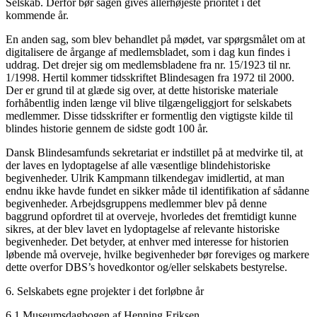
Selskab. Derfor bør sagen gives allerhøjeste prioritet i det
kommende år.
En anden sag, som blev behandlet på mødet, var spørgsmålet om at
digitalisere de årgange af medlemsbladet, som i dag kun findes i
uddrag. Det drejer sig om medlemsbladene fra nr. 15/1923 til nr.
1/1998. Hertil kommer tidsskriftet Blindesagen fra 1972 til 2000.
Der er grund til at glæde sig over, at dette historiske materiale
forhåbentlig inden længe vil blive tilgængeliggjort for selskabets
medlemmer. Disse tidsskrifter er formentlig den vigtigste kilde til
blindes historie gennem de sidste godt 100 år.
Dansk Blindesamfunds sekretariat er indstillet på at medvirke til, at
der laves en lydoptagelse af alle væsentlige blindehistoriske
begivenheder. Ulrik Kampmann tilkendegav imidlertid, at man
endnu ikke havde fundet en sikker måde til identifikation af sådanne
begivenheder. Arbejdsgruppens medlemmer blev på denne
baggrund opfordret til at overveje, hvorledes det fremtidigt kunne
sikres, at der blev lavet en lydoptagelse af relevante historiske
begivenheder. Det betyder, at enhver med interesse for historien
løbende må overveje, hvilke begivenheder bør foreviges og markere
dette overfor DBS’s hovedkontor og/eller selskabets bestyrelse.
6. Selskabets egne projekter i det forløbne år
6.1 Museumsdagbogen af Henning Eriksen.