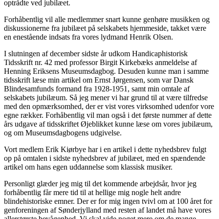
optrådte ved jubilæet.
Forhåbentlig vil alle medlemmer snart kunne genhøre musikken og
diskussionerne fra jubilæet på selskabets hjemmeside, takket være
en enestående indsats fra vores lydmand Henrik Olsen.
I slutningen af december sidste år udkom Handicaphistorisk
Tidsskrift nr. 42 med professor Birgit Kirkebæks anmeldelse af
Henning Eriksens Museumsdagbog. Desuden kunne man i samme
tidsskrift læse min artikel om Ernst Jørgensen, som var Dansk
Blindesamfunds formand fra 1928-1951, samt min omtale af
selskabets jubilæum. Så jeg mener vi har grund til at være tilfredse
med den opmærksomhed, der er vist vores virksomhed udenfor vore
egne rækker. Forhåbentlig vil man også i det første nummer af dette
års udgave af tidsskriftet Øjeblikket kunne læse om vores jubilæum,
og om Museumsdagbogens udgivelse.
Vort medlem Erik Kiørbye har i en artikel i dette nyhedsbrev fulgt
op på omtalen i sidste nyhedsbrev af jubilæet, med en spændende
artikel om hans egen uddannelse som klassisk musiker.
Personligt glæder jeg mig til det kommende arbejdsår, hvor jeg
forhåbentlig får mere tid til at hellige mig nogle helt andre
blindehistoriske emner. Der er for mig ingen tvivl om at 100 året for
genforeningen af Sønderjylland med resten af landet må have vores
allerstørste bevågenhed. Vi skal vide noget mere om de mange