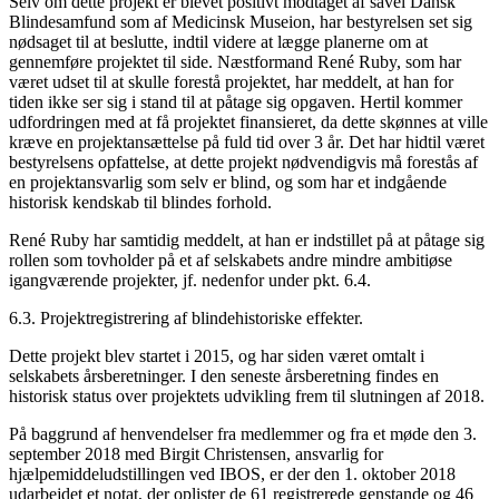
Selv om dette projekt er blevet positivt modtaget af såvel Dansk
Blindesamfund som af Medicinsk Museion, har bestyrelsen set sig
nødsaget til at beslutte, indtil videre at lægge planerne om at
gennemføre projektet til side. Næstformand René Ruby, som har
været udset til at skulle forestå projektet, har meddelt, at han for
tiden ikke ser sig i stand til at påtage sig opgaven. Hertil kommer
udfordringen med at få projektet finansieret, da dette skønnes at ville
kræve en projektansættelse på fuld tid over 3 år. Det har hidtil været
bestyrelsens opfattelse, at dette projekt nødvendigvis må forestås af
en projektansvarlig som selv er blind, og som har et indgående
historisk kendskab til blindes forhold.
René Ruby har samtidig meddelt, at han er indstillet på at påtage sig
rollen som tovholder på et af selskabets andre mindre ambitiøse
igangværende projekter, jf. nedenfor under pkt. 6.4.
6.3. Projektregistrering af blindehistoriske effekter.
Dette projekt blev startet i 2015, og har siden været omtalt i
selskabets årsberetninger. I den seneste årsberetning findes en
historisk status over projektets udvikling frem til slutningen af 2018.
På baggrund af henvendelser fra medlemmer og fra et møde den 3.
september 2018 med Birgit Christensen, ansvarlig for
hjælpemiddeludstillingen ved IBOS, er der den 1. oktober 2018
udarbejdet et notat, der oplister de 61 registrerede genstande og 46