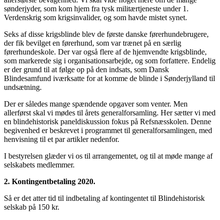
sønderjyder, som kom hjem fra tysk militærtjeneste under 1.
Verdenskrig som krigsinvalider, og som havde mistet synet.
Seks af disse krigsblinde blev de første danske førerhundebrugere,
der fik bevilget en førerhund, som var trænet på en særlig
førerhundeskole. Der var også flere af de hjemvendte krigsblinde,
som markerede sig i organisationsarbejde, og som forfattere. Endelig
er der grund til at følge op på den indsats, som Dansk
Blindesamfund iværksatte for at komme de blinde i Sønderjylland til
undsætning.
Der er således mange spændende opgaver som venter. Men
allerførst skal vi mødes til årets generalforsamling. Her sætter vi med
en blindehistorisk paneldiskussion fokus på Refsnæsskolen. Denne
begivenhed er beskrevet i programmet til generalforsamlingen, med
henvisning til et par artikler nedenfor.
I bestyrelsen glæder vi os til arrangementet, og til at møde mange af
selskabets medlemmer.
2. Kontingentbetaling 2020.
Så er det atter tid til indbetaling af kontingentet til Blindehistorisk
selskab på 150 kr.