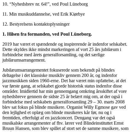
10. “Nyhedsbrev nr. 64!”, ved Poul Lüneborg
11. Min musikuddannelse, ved Erik Kiørbye
12. Bestyrelsens kontaktoplysninger
1. Hilsen fra formanden, ved Poul Lüneborg.
2019 har været et spændende og inspirerende år indenfor selskabet.
Dette skyldes ikke mindst markeringen af vort 25 års jubilæum i
forbindelse med årets generalforsamling, og det særlige
jubilæumsarrangement.
Jubilæumsarrangementet fokuserede som bekendt på blindes
deltagelse i det klassiske musikliv gennem 200 år, og indenfor
jazzmusikken siden 1960-erne. Det har været min opfattelse, at det
var første gang, at selskabet gjorde historisk status indenfor disse
områder. Imidlertid har min gennemgang omkring årsskiftet af vore
nyhedsbreve gennem de sidste 25 år belært mig om, at der også i
forbindelse med selskabets generalforsamling 29 – 30. marts 2008
blev sat fokus på blinde musikere. Organist Willy Egmose gav ved
den lejlighed et oplæg om blinde musikeres kår før, nu og i
fremtiden, efterfulgt af en jazzkoncert. Dengang var det også
musikalske arrangementer af fhv. lærer ved Blindeinstituttet Ernst
Bruun Hansen, som blev spillet af stort set de samme musikere, som