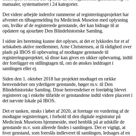
manualer, systematiseret i 24 kategorier.
Det videre arbejde indenfor rammerne af registreringsprojektet har
afventet en tilbagemelding fra Medicinsk Museion med oplysning
om, hvilke af de registrerede genstande, der kan bidrage til at
opdatere og ajourføre Den Blindehistoriske Samling.
I sidste års beretning kunne det oplyses, at det er lykkedes for et af
selskabets aktive medlemmer, Arne Christensen, at få rådighed over
plads på IBOS til opbevaring af modtagne genstande til
registreringsprojektet, så disse kan gives en sikker opbevaring, indtil
der foreligger en stillingtagen til, om de ønskes inddraget i
samlingen eller ej.
Siden den 1. oktober 2018 har projektet modtaget en række
henvendelser om yderligere genstande, bøger m.v. til Den
Blindehistoriske Samling. Disse henvendelser er foreløbig blevet
registreret og i enkelte tilfælde er genstandene indtil videre placeret i
det nævnte lokale på IBOS.
Det er tanken, straks i løbet af 2020, at foretage en vurdering af de
modtagne registreringer, i forhold til den digitale registratur på
Medicinsk Museions hjemmeside, med henblik på at udskille de
genstande m.v. som allerede findes i samlingen. Det er vigtigt, at
hver genstand, som foreslås indleveret til samlingen, ledsages af en