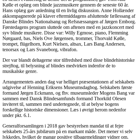
Kølle et oplæg om blinde jazzmusikere gennem de seneste 60 år.
Hans oplæg gav anledning til en livlig diskussion. Anne Hollænder
akkompagnerede på klaver eftermiddagens afsluttende fællessang af
Danske Blindes Nationalsang og Refsnæssangen af Jørgen Emborg.
Førstedagens program sluttede om aftenen med en jazzkoncert med
syv blinde musikere. Disse var: Willy Egmose, piano, Flemming
Nørgaard, bas, Niels Ove Jørgensen, trommer, Thorvald Kølle,
trompet, flügelhorn, Kurt Nielsen, altsax, Lars Bang Andersen,
tenorsax og Lars Svaneborg, vibrafon.
Der var blandt deltagerne stor tilfredshed med disse blindehistoriske
strejftog, til belysning af blindes medvirken indenfor de to
musikalske genre.
Arrangementets anden dag var helliget præsentationen af selskabets
udgivelse af Henning Eriksens Museumsdagbog. Selskabets første
formand Jørgen Eckmann, og fhv. museumsleder Mogens Bang var
sammen med Dansk Blindesamfunds formand Thorkild Olesen
inviteret til, sammen med undertegnede, til at belyse bogens
forskellige historiske dimensioner. Læs i øvrigt herom nedenfor
under pkt. 6.1.
Generalforsamlingen i 2018 gav bestyrelsen mandat til at fejre
selskabets 25-års jubilæum på en markant måde. Det mener vi selv
lykkedes, hvilket de mange positive tilbagemeldinger vidner om.