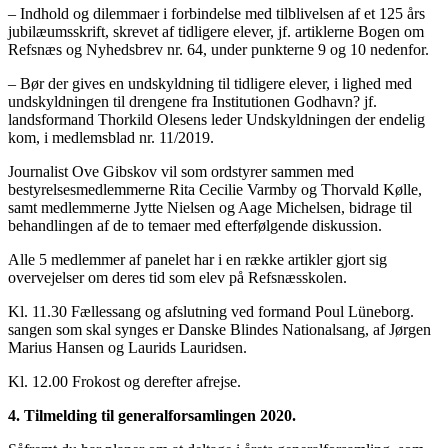
– Indhold og dilemmaer i forbindelse med tilblivelsen af et 125 års
jubilæumsskrift, skrevet af tidligere elever, jf. artiklerne Bogen om
Refsnæs og Nyhedsbrev nr. 64, under punkterne 9 og 10 nedenfor.
– Bør der gives en undskyldning til tidligere elever, i lighed med
undskyldningen til drengene fra Institutionen Godhavn? jf.
landsformand Thorkild Olesens leder Undskyldningen der endelig
kom, i medlemsblad nr. 11/2019.
Journalist Ove Gibskov vil som ordstyrer sammen med
bestyrelsesmedlemmerne Rita Cecilie Varmby og Thorvald Kølle,
samt medlemmerne Jytte Nielsen og Aage Michelsen, bidrage til
behandlingen af de to temaer med efterfølgende diskussion.
Alle 5 medlemmer af panelet har i en række artikler gjort sig
overvejelser om deres tid som elev på Refsnæsskolen.
Kl. 11.30 Fællessang og afslutning ved formand Poul Lüneborg.
sangen som skal synges er Danske Blindes Nationalsang, af Jørgen
Marius Hansen og Laurids Lauridsen.
Kl. 12.00 Frokost og derefter afrejse.
4. Tilmelding til generalforsamlingen 2020.