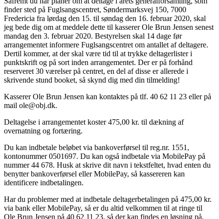
Såfremt du har planer om at deltage i årets generalforsamling, som
finder sted på Fuglsangscentret, Søndermarksvej 150, 7000
Fredericia fra lørdag den 15. til søndag den 16. februar 2020, skal
jeg bede dig om at meddele dette til kasserer Ole Brun Jensen senest
mandag den 3. februar 2020. Bestyrelsen skal 14 dage før
arrangementet informere Fuglsangscentret om antallet af deltagere.
Dertil kommer, at der skal være tid til at trykke deltagerlister i
punktskrift og på sort inden arrangementet. Der er på forhånd
reserveret 30 værelser på centret, en del af disse er allerede i
skrivende stund booket, så skynd dig med din tilmelding!
Kasserer Ole Brun Jensen kan kontaktes på tlf. 40 62 11 23 eller på
mail ole@obj.dk.
Deltagelse i arrangementet koster 475,00 kr. til dækning af
overnatning og fortæring.
Du kan indbetale beløbet via bankoverførsel til reg.nr. 1551,
kontonummer 0501697. Du kan også indbetale via MobilePay på
nummer 44 678. Husk at skrive dit navn i tekstfeltet, hvad enten du
benytter bankoverførsel eller MobilePay, så kassereren kan
identificere indbetalingen.
Har du problemer med at indbetale deltagerbetalingen på 475,00 kr.
via bank eller MobilePay, så er du altid velkommen til at ringe til
Ole Brun Jensen på 40 62 11 23, så der kan findes en løsning på,