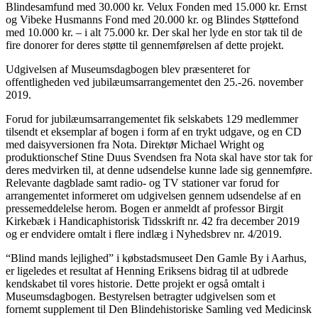
Blindesamfund med 30.000 kr. Velux Fonden med 15.000 kr. Ernst
og Vibeke Husmanns Fond med 20.000 kr. og Blindes Støttefond
med 10.000 kr. – i alt 75.000 kr. Der skal her lyde en stor tak til de
fire donorer for deres støtte til gennemførelsen af dette projekt.
Udgivelsen af Museumsdagbogen blev præsenteret for
offentligheden ved jubilæumsarrangementet den 25.-26. november
2019.
Forud for jubilæumsarrangementet fik selskabets 129 medlemmer
tilsendt et eksemplar af bogen i form af en trykt udgave, og en CD
med daisyversionen fra Nota. Direktør Michael Wright og
produktionschef Stine Duus Svendsen fra Nota skal have stor tak for
deres medvirken til, at denne udsendelse kunne lade sig gennemføre.
Relevante dagblade samt radio- og TV stationer var forud for
arrangementet informeret om udgivelsen gennem udsendelse af en
pressemeddelelse herom. Bogen er anmeldt af professor Birgit
Kirkebæk i Handicaphistorisk Tidsskrift nr. 42 fra december 2019
og er endvidere omtalt i flere indlæg i Nyhedsbrev nr. 4/2019.
“Blind mands lejlighed” i købstadsmuseet Den Gamle By i Aarhus,
er ligeledes et resultat af Henning Eriksens bidrag til at udbrede
kendskabet til vores historie. Dette projekt er også omtalt i
Museumsdagbogen. Bestyrelsen betragter udgivelsen som et
fornemt supplement til Den Blindehistoriske Samling ved Medicinsk