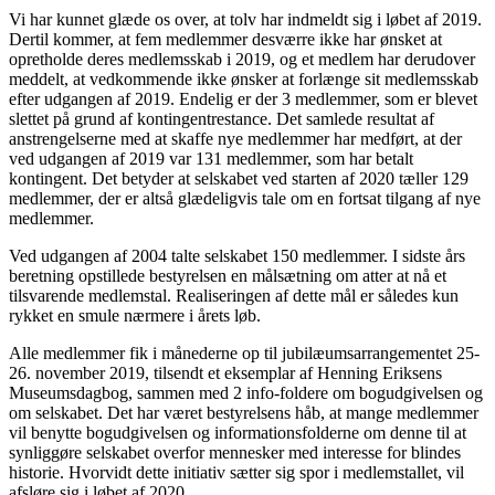
Vi har kunnet glæde os over, at tolv har indmeldt sig i løbet af 2019.
Dertil kommer, at fem medlemmer desværre ikke har ønsket at
opretholde deres medlemsskab i 2019, og et medlem har derudover
meddelt, at vedkommende ikke ønsker at forlænge sit medlemsskab
efter udgangen af 2019. Endelig er der 3 medlemmer, som er blevet
slettet på grund af kontingentrestance. Det samlede resultat af
anstrengelserne med at skaffe nye medlemmer har medført, at der
ved udgangen af 2019 var 131 medlemmer, som har betalt
kontingent. Det betyder at selskabet ved starten af 2020 tæller 129
medlemmer, der er altså glædeligvis tale om en fortsat tilgang af nye
medlemmer.
Ved udgangen af 2004 talte selskabet 150 medlemmer. I sidste års
beretning opstillede bestyrelsen en målsætning om atter at nå et
tilsvarende medlemstal. Realiseringen af dette mål er således kun
rykket en smule nærmere i årets løb.
Alle medlemmer fik i månederne op til jubilæumsarrangementet 25-
26. november 2019, tilsendt et eksemplar af Henning Eriksens
Museumsdagbog, sammen med 2 info-foldere om bogudgivelsen og
om selskabet. Det har været bestyrelsens håb, at mange medlemmer
vil benytte bogudgivelsen og informationsfolderne om denne til at
synliggøre selskabet overfor mennesker med interesse for blindes
historie. Hvorvidt dette initiativ sætter sig spor i medlemstallet, vil
afsløre sig i løbet af 2020.