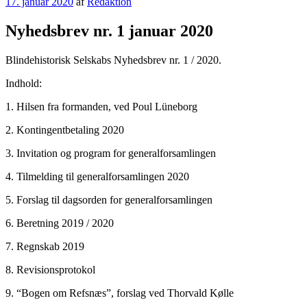
Udgivet
17. januar 2020
af
Redaktion
den
Nyhedsbrev nr. 1 januar 2020
Blindehistorisk Selskabs Nyhedsbrev nr. 1 / 2020.
Indhold:
1. Hilsen fra formanden, ved Poul Lüneborg
2. Kontingentbetaling 2020
3. Invitation og program for generalforsamlingen
4. Tilmelding til generalforsamlingen 2020
5. Forslag til dagsorden for generalforsamlingen
6. Beretning 2019 / 2020
7. Regnskab 2019
8. Revisionsprotokol
9. “Bogen om Refsnæs”, forslag ved Thorvald Kølle