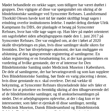
Mødet behandlede en række sager, som tidligere har været drøftet i
gruppen. Den vigtigste af disse var spørgsmålet om sikring af de
blindehistoriske samlinger ved Synscenter Refsnæs. Landsformand
Thorkild Olesen havde kort tid før mødet skriftligt bragt sagen i
erindring overfor institutionens ledelse. I mødet deltog direktør Ulrik
Kampmann fra DBS, der planlagde et besøg på Synscenter
Refsnæs, hvor han ville tage sagen op. Han blev på mødet orienteret
om sagsforløbet siden arbejdsgruppens møde den 1. juni 2017 på
Synscenter Refsnæs. Der var enighed om, at der i løbet af 2020
skulle tilvejebringes en plan, hvis disse samlinger skulle sikres for
fremtiden. Der bør tilvejebringes økonomi, der kan muliggøre en
afslutning af den igangværende registrering af samlingerne. En
sådan registrering er en forudsætning for, at der kan gennemføres en
vurdering af hvilke genstande, der er af interesse for Den
Blindehistoriske Samling under Medicinsk Museion i København.
De dele af samlingerne, der har bevaringsværdi og som kan supplere
Den Blindehistoriske Samling, bør finde en varig placering i denne,
hvis disse genstande m.v. skal overleve. Det må vække til
bekymring, at Synscenter Refsnæs tilsyneladende ikke selv føler et
behov for at prioritere en fremtidig sikring af den tilbageværende del
af de blindehistoriske samlinger, og til anskuelsessamlingen på
stedet. Det er arbejdsgruppens oplevelse, at der i dag kun er tre
interessenter, som føler et ejerskab til disse samlinger, nemlig
Medicinsk Museion, Dansk Blindesamfund og Blindehistorisk