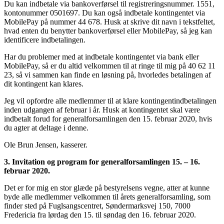
Du kan indbetale via bankoverførsel til registreringsnummer. 1551,
kontonummer 0501697. Du kan også indbetale kontingentet via
MobilePay på nummer 44 678. Husk at skrive dit navn i tekstfeltet,
hvad enten du benytter bankoverførsel eller MobilePay, så jeg kan
identificere indbetalingen.
Har du problemer med at indbetale kontingentet via bank eller
MobilePay, så er du altid velkommen til at ringe til mig på 40 62 11
23, så vi sammen kan finde en løsning på, hvorledes betalingen af
dit kontingent kan klares.
Jeg vil opfordre alle medlemmer til at klare kontingentindbetalingen
inden udgangen af februar i år. Husk at kontingentet skal være
indbetalt forud for generalforsamlingen den 15. februar 2020, hvis
du agter at deltage i denne.
Ole Brun Jensen, kasserer.
3. Invitation og program for generalforsamlingen 15. – 16.
februar 2020.
Det er for mig en stor glæde på bestyrelsens vegne, atter at kunne
byde alle medlemmer velkommen til årets generalforsamling, som
finder sted på Fuglsangscentret, Søndermarksvej 150, 7000
Fredericia fra lørdag den 15. til søndag den 16. februar 2020.