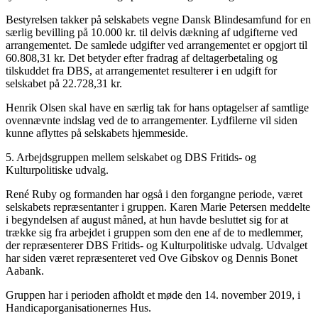
Bestyrelsen takker på selskabets vegne Dansk Blindesamfund for en
særlig bevilling på 10.000 kr. til delvis dækning af udgifterne ved
arrangementet. De samlede udgifter ved arrangementet er opgjort til
60.808,31 kr. Det betyder efter fradrag af deltagerbetaling og
tilskuddet fra DBS, at arrangementet resulterer i en udgift for
selskabet på 22.728,31 kr.
Henrik Olsen skal have en særlig tak for hans optagelser af samtlige
ovennævnte indslag ved de to arrangementer. Lydfilerne vil siden
kunne aflyttes på selskabets hjemmeside.
5. Arbejdsgruppen mellem selskabet og DBS Fritids- og
Kulturpolitiske udvalg.
René Ruby og formanden har også i den forgangne periode, været
selskabets repræsentanter i gruppen. Karen Marie Petersen meddelte
i begyndelsen af august måned, at hun havde besluttet sig for at
trække sig fra arbejdet i gruppen som den ene af de to medlemmer,
der repræsenterer DBS Fritids- og Kulturpolitiske udvalg. Udvalget
har siden været repræsenteret ved Ove Gibskov og Dennis Bonet
Aabank.
Gruppen har i perioden afholdt et møde den 14. november 2019, i
Handicaporganisationernes Hus.