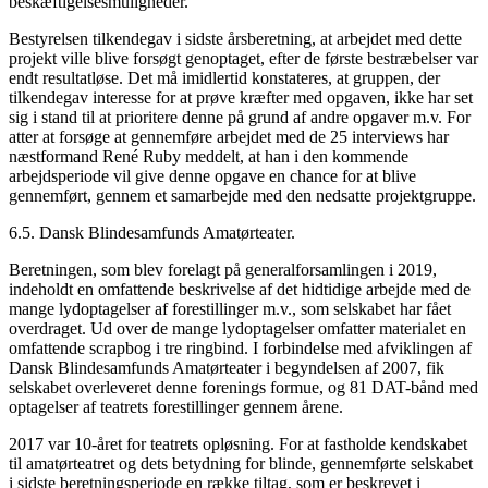
beskæftigelsesmuligheder.
Bestyrelsen tilkendegav i sidste årsberetning, at arbejdet med dette
projekt ville blive forsøgt genoptaget, efter de første bestræbelser var
endt resultatløse. Det må imidlertid konstateres, at gruppen, der
tilkendegav interesse for at prøve kræfter med opgaven, ikke har set
sig i stand til at prioritere denne på grund af andre opgaver m.v. For
atter at forsøge at gennemføre arbejdet med de 25 interviews har
næstformand René Ruby meddelt, at han i den kommende
arbejdsperiode vil give denne opgave en chance for at blive
gennemført, gennem et samarbejde med den nedsatte projektgruppe.
6.5. Dansk Blindesamfunds Amatørteater.
Beretningen, som blev forelagt på generalforsamlingen i 2019,
indeholdt en omfattende beskrivelse af det hidtidige arbejde med de
mange lydoptagelser af forestillinger m.v., som selskabet har fået
overdraget. Ud over de mange lydoptagelser omfatter materialet en
omfattende scrapbog i tre ringbind. I forbindelse med afviklingen af
Dansk Blindesamfunds Amatørteater i begyndelsen af 2007, fik
selskabet overleveret denne forenings formue, og 81 DAT-bånd med
optagelser af teatrets forestillinger gennem årene.
2017 var 10-året for teatrets opløsning. For at fastholde kendskabet
til amatørteatret og dets betydning for blinde, gennemførte selskabet
i sidste beretningsperiode en række tiltag, som er beskrevet i