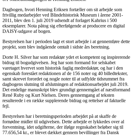
Dagbogen, hvori Henning Eriksen fortæller om sit arbejde som
frivillig medarbejder ved Blindehistorisk Museum i årene 2001-
2011, blev den 1. juli 2019 udsendt af forlaget Kahrius i 500
eksemplarer. Nota påtog sig efterfølgende at producere en digital
DAISY-udgave af bogen.
Bestyrelsen har i perioden lagt et stort arbejde i at gennemføre dette
projekt, som blev indgående omtalt i sidste års beretning.
Dorte H. Silver har som redaktør ydet et kompetent og inspirerende
bidrag til bogudgivelsen. Jeg har som formand for selskabet
varetaget hvervet som historisk faglig medredaktør, og har i den
egenskab forestået redaktionen af de 156 noter og 40 billedtekster,
samt skrevet forordet og nogle noter til at udfylde tidsrummet fra
dagbogens slutning til afslutningen af redaktionsarbejdet juli 2019.
Det endelige manuskript blev grundigt gennemgået af næstformand
René Ruby og Kurt Nielsen. Deres gennemgang af teksten
resulterede i en række supplerende bidrag og rettelser af faktuelle
fejl.
Bestyrelsen har i beretningsperioden arbejdet på at skaffe de
fornødne midler til udgivelsen. Dette arbejde er lykkedes over al
forventning, idet udgifterne, der ifølge regnskabet beløber sig til
77.656,54 kr., er blevet dækket gennem bevillinger fra Dansk