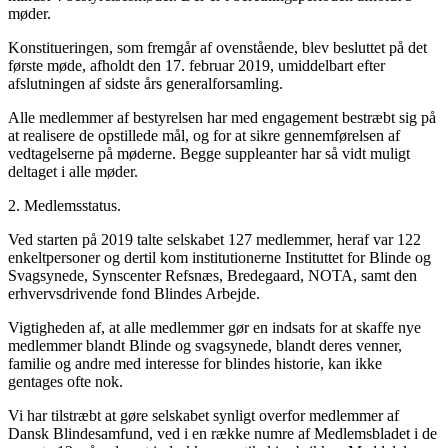
møder.
Konstitueringen, som fremgår af ovenstående, blev besluttet på det
første møde, afholdt den 17. februar 2019, umiddelbart efter
afslutningen af sidste års generalforsamling.
Alle medlemmer af bestyrelsen har med engagement bestræbt sig på
at realisere de opstillede mål, og for at sikre gennemførelsen af
vedtagelserne på møderne. Begge suppleanter har så vidt muligt
deltaget i alle møder.
2. Medlemsstatus.
Ved starten på 2019 talte selskabet 127 medlemmer, heraf var 122
enkeltpersoner og dertil kom institutionerne Instituttet for Blinde og
Svagsynede, Synscenter Refsnæs, Bredegaard, NOTA, samt den
erhvervsdrivende fond Blindes Arbejde.
Vigtigheden af, at alle medlemmer gør en indsats for at skaffe nye
medlemmer blandt Blinde og svagsynede, blandt deres venner,
familie og andre med interesse for blindes historie, kan ikke
gentages ofte nok.
Vi har tilstræbt at gøre selskabet synligt overfor medlemmer af
Dansk Blindesamfund, ved i en række numre af Medlemsbladet i de