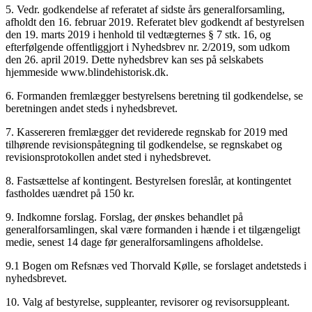
5. Vedr. godkendelse af referatet af sidste års generalforsamling,
afholdt den 16. februar 2019. Referatet blev godkendt af bestyrelsen
den 19. marts 2019 i henhold til vedtægternes § 7 stk. 16, og
efterfølgende offentliggjort i Nyhedsbrev nr. 2/2019, som udkom
den 26. april 2019. Dette nyhedsbrev kan ses på selskabets
hjemmeside www.blindehistorisk.dk.
6. Formanden fremlægger bestyrelsens beretning til godkendelse, se
beretningen andet steds i nyhedsbrevet.
7. Kassereren fremlægger det reviderede regnskab for 2019 med
tilhørende revisionspåtegning til godkendelse, se regnskabet og
revisionsprotokollen andet sted i nyhedsbrevet.
8. Fastsættelse af kontingent. Bestyrelsen foreslår, at kontingentet
fastholdes uændret på 150 kr.
9. Indkomne forslag. Forslag, der ønskes behandlet på
generalforsamlingen, skal være formanden i hænde i et tilgængeligt
medie, senest 14 dage før generalforsamlingens afholdelse.
9.1 Bogen om Refsnæs ved Thorvald Kølle, se forslaget andetsteds i
nyhedsbrevet.
10. Valg af bestyrelse, suppleanter, revisorer og revisorsuppleant.