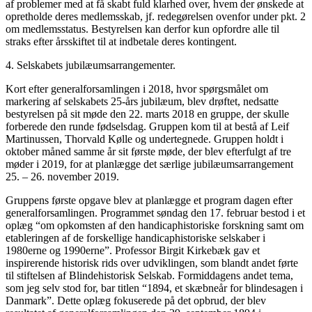
af problemer med at få skabt fuld klarhed over, hvem der ønskede at
opretholde deres medlemsskab, jf. redegørelsen ovenfor under pkt. 2
om medlemsstatus. Bestyrelsen kan derfor kun opfordre alle til
straks efter årsskiftet til at indbetale deres kontingent.
4. Selskabets jubilæumsarrangementer.
Kort efter generalforsamlingen i 2018, hvor spørgsmålet om
markering af selskabets 25-års jubilæum, blev drøftet, nedsatte
bestyrelsen på sit møde den 22. marts 2018 en gruppe, der skulle
forberede den runde fødselsdag. Gruppen kom til at bestå af Leif
Martinussen, Thorvald Kølle og undertegnede. Gruppen holdt i
oktober måned samme år sit første møde, der blev efterfulgt af tre
møder i 2019, for at planlægge det særlige jubilæumsarrangement
25. – 26. november 2019.
Gruppens første opgave blev at planlægge et program dagen efter
generalforsamlingen. Programmet søndag den 17. februar bestod i et
oplæg “om opkomsten af den handicaphistoriske forskning samt om
etableringen af de forskellige handicaphistoriske selskaber i
1980erne og 1990erne”. Professor Birgit Kirkebæk gav et
inspirerende historisk rids over udviklingen, som blandt andet førte
til stiftelsen af Blindehistorisk Selskab. Formiddagens andet tema,
som jeg selv stod for, bar titlen “1894, et skæbneår for blindesagen i
Danmark”. Dette oplæg fokuserede på det opbrud, der blev