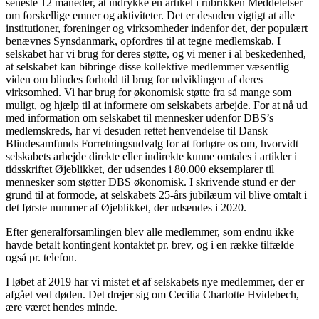
seneste 12 måneder, at indrykke en artikel i rubrikken Meddelelser
om forskellige emner og aktiviteter. Det er desuden vigtigt at alle
institutioner, foreninger og virksomheder indenfor det, der populært
benævnes Synsdanmark, opfordres til at tegne medlemskab. I
selskabet har vi brug for deres støtte, og vi mener i al beskedenhed,
at selskabet kan bibringe disse kollektive medlemmer væsentlig
viden om blindes forhold til brug for udviklingen af deres
virksomhed. Vi har brug for økonomisk støtte fra så mange som
muligt, og hjælp til at informere om selskabets arbejde. For at nå ud
med information om selskabet til mennesker udenfor DBS’s
medlemskreds, har vi desuden rettet henvendelse til Dansk
Blindesamfunds Forretningsudvalg for at forhøre os om, hvorvidt
selskabets arbejde direkte eller indirekte kunne omtales i artikler i
tidsskriftet Øjeblikket, der udsendes i 80.000 eksemplarer til
mennesker som støtter DBS økonomisk. I skrivende stund er der
grund til at formode, at selskabets 25-års jubilæum vil blive omtalt i
det første nummer af Øjeblikket, der udsendes i 2020.
Efter generalforsamlingen blev alle medlemmer, som endnu ikke
havde betalt kontingent kontaktet pr. brev, og i en række tilfælde
også pr. telefon.
I løbet af 2019 har vi mistet et af selskabets nye medlemmer, der er
afgået ved døden. Det drejer sig om Cecilia Charlotte Hvidebech,
ære været hendes minde.