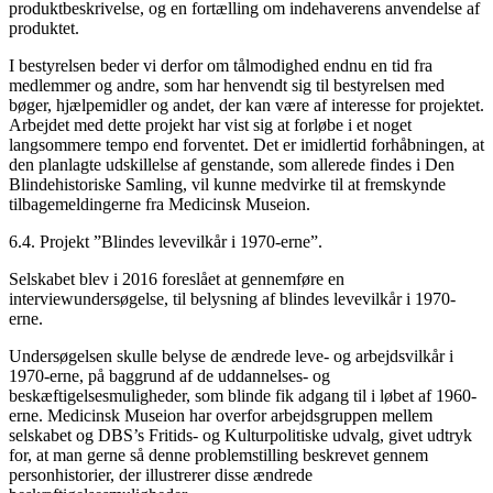
produktbeskrivelse, og en fortælling om indehaverens anvendelse af
produktet.
I bestyrelsen beder vi derfor om tålmodighed endnu en tid fra
medlemmer og andre, som har henvendt sig til bestyrelsen med
bøger, hjælpemidler og andet, der kan være af interesse for projektet.
Arbejdet med dette projekt har vist sig at forløbe i et noget
langsommere tempo end forventet. Det er imidlertid forhåbningen, at
den planlagte udskillelse af genstande, som allerede findes i Den
Blindehistoriske Samling, vil kunne medvirke til at fremskynde
tilbagemeldingerne fra Medicinsk Museion.
6.4. Projekt ”Blindes levevilkår i 1970-erne”.
Selskabet blev i 2016 foreslået at gennemføre en
interviewundersøgelse, til belysning af blindes levevilkår i 1970-
erne.
Undersøgelsen skulle belyse de ændrede leve- og arbejdsvilkår i
1970-erne, på baggrund af de uddannelses- og
beskæftigelsesmuligheder, som blinde fik adgang til i løbet af 1960-
erne. Medicinsk Museion har overfor arbejdsgruppen mellem
selskabet og DBS’s Fritids- og Kulturpolitiske udvalg, givet udtryk
for, at man gerne så denne problemstilling beskrevet gennem
personhistorier, der illustrerer disse ændrede