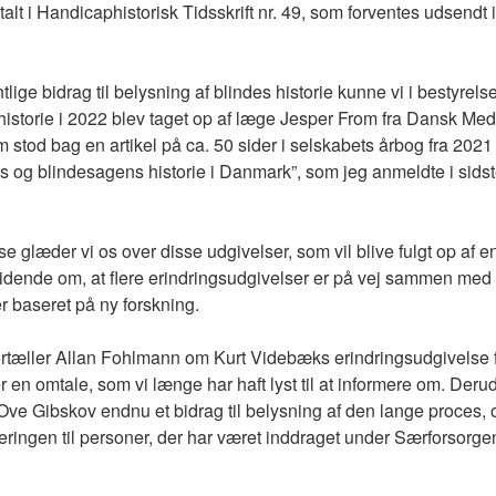
alt i Handicaphistorisk Tidsskrift nr. 49, som forventes udsendt i
ige bidrag til belysning af blindes historie kunne vi i bestyrels
 historie i 2022 blev taget op af læge Jesper From fra Dansk Med
 stod bag en artikel på ca. 50 sider i selskabets årbog fra 2021
s og blindesagens historie i Danmark”, som jeg anmeldte i sids
se glæder vi os over disse udgivelser, som vil blive fulgt op af e
 vidende om, at flere erindringsudgivelser er på vej sammen med 
r baseret på ny forskning.
fortæller Allan Fohlmann om Kurt Videbæks erindringsudgivelse
er en omtale, som vi længe har haft lyst til at informere om. Deru
Ove Gibskov endnu et bidrag til belysning af den lange proces,
eringen til personer, der har været inddraget under Særforsorge