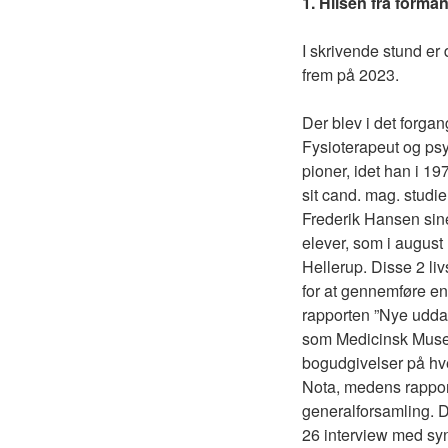
1. Hilsen fra form
I skrivende stund er 
frem på 2023.
Der blev i det forga
Fysioterapeut og ps
pioner, idet han i 1
sit cand. mag. stud
Frederik Hansen sine 
elever, som i august 
Hellerup. Disse 2 li
for at gennemføre en
rapporten ”Nye udda
som Medicinsk Musei
bogudgivelser på hver
Nota, medens rapport
generalforsamling. D
26 interview med sy