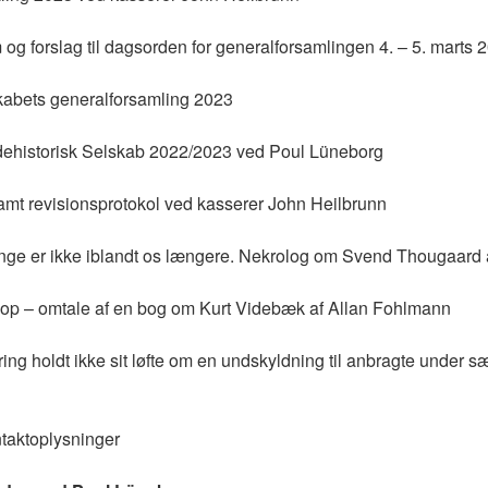
m og forslag til dagsorden for generalforsamlingen 4. – 5. marts 
lskabets generalforsamling 2023
ndehistorisk Selskab 2022/2023 ved Poul Lüneborg
mt revisionsprotokol ved kasserer John Heilbrunn
konge er ikke iblandt os længere. Nekrolog om Svend Thougaard
e op – omtale af en bog om Kurt Videbæk af Allan Fohlmann
ring holdt ikke sit løfte om en undskyldning til anbragte under 
ntaktoplysninger