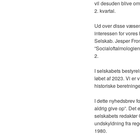
vil desuden blive omt
2. kvartal.
Ud over disse væsentl
interessen for vores
Selskab. Jesper From
”Socialoftalmologien
2.
I selskabets bestyrel
løbet af 2023. Vi er
historiske beretninge
I dette nyhedsbrev 
aldrig give op”. Det 
selskabets redaktør 
undskyldning fra reg
1980.