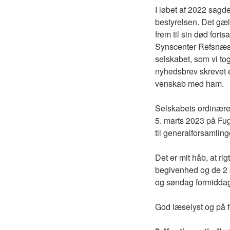
I løbet af 2022 sagde
bestyrelsen. Det gæ
frem til sin død fort
Synscenter Refsnæs 
selskabet, som vi t
nyhedsbrev skrevet
venskab med ham.
Selskabets ordinære 
5. marts 2023 på Fug
til generalforsamlin
Det er mit håb, at r
begivenhed og de 2 s
og søndag formidda
God læselyst og på f