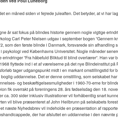
anden ved Poul Lüneborg
det en måned siden vi fejrede juleaften. Det betyder, at vi har l
ngne år sat fokus på blindes historie gennem nogle vigtige erindr
ykolog Carl Peter Nielsen udgav i september bogen ”Gennem kra
972, som den første blinde i Danmark, forsvarede sin afhandling 
ie i psykologi ved Københavns Universitet. Nogle måneder sene
erindringer ”Fra håbefuld Bliktud til blind overlærer”. Han var b
1968 flyttede ind i et af værelserne på det nye Blindeinstitut på
vsforløb tager udgangspunkt midt i en markant omstillingstid for
 boglig uddannelse. Det er denne omstilling, som selskabet har 
nnelses- og beskæftigelsesmuligheder i 1960-70-erne for blind
on fik overrakt på foreningens 28. års fødselsdag den 18. nov
 ca. 300 sider inklusiv illustrationer vil forhåbentlig snart ku
en vil blive præsenteret af John Heilbrunn på selskabets fore
et næste Nyhedsbrev vil indeholde en præsentation af rapporte
nshandicappede, der har afsluttet en uddannelse i den nævnte 