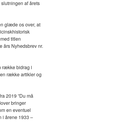
 slutningen af årets
en glæde os over, at
icinskhistorisk
 med titlen
te års Nyhedsbrev nr.
n række bidrag i
en række artikler og
 fra 2019 ”Du må
dover bringer
 om en eventuel
n i årene 1933 –