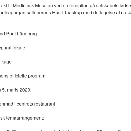
akt til Medicinsk Museion ved en reception på selskabets føds
dicaporganisationernes Hus i Taastrup med deltagelse af ca.
and Poul Lüneborg
eparat lokale
 + kage
enens officielle program
5. marts 2023:
enmad i centrets restaurant
risk temaarrangement: