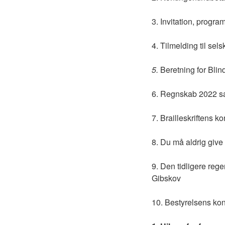
3. Invitation, progra
4. Tilmelding til se
5.
Beretning for Bli
6. Regnskab 2022 sa
7. Brailleskriftens 
8. Du må aldrig giv
9. Den tidligere rege
Gibskov
10. Bestyrelsens ko