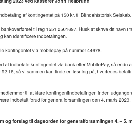
taling 2023 ved kasserer John Heilbrunn
l indbetaling af kontingentet på 150 kr. til Blindehistorisk Selskab.
bankoverførsel til reg 1551 0501697. Husk at skrive dit navn i te
g kan identificere indbetalingen.
le kontingentet via mobilepay på nummer 44678.
 at indbetale kontingentet via bank eller MobilePay, så er du al
40 92 18, så vi sammen kan finde en løsning på, hvorledes betalin
e medlemmer til at klare kontingentindbetalingen inden udgangen 
være indbetalt forud for generalforsamlingen den 4. marts 2023, 
ram og forslag til dagsorden for generalforsamlingen 4. – 5. 