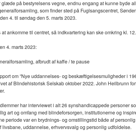
tor glæde på bestyrelsens vegne, endnu engang at kunne byde 
 generalforsamling, som finder sted på Fuglsangscentret, Sønde
 den 4. til søndag den 5. marts 2023.
 at ankomme til centret, så indkvartering kan ske omkring kl. 12
en 4. marts 2023:
eralforsamling, afbrudt af kaffe / te pause
apport om ”Nye uddannelses- og beskæftigelsesmuligheder i 196
et af Blindehistorisk Selskab oktober 2022. John Heilbrunn fo
er.
edlemmer har interviewet i alt 26 synshandicappede personer so
ellig art og omfang med blindeforsorgen, institutionerne og inspi
 periode var en brydnings- og omstillingstid både af personlig ar
f livsbane, uddannelse, erhvervsvalg og personlig udfoldelse.