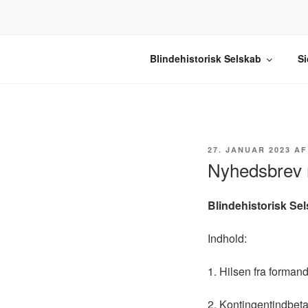
Videre
til
indhold
BLINDEHIS
Velkommen til Blindehistorisk S
Blindehistorisk Selskab
Si
UDGIVET
27. JANUAR 2023
A
DEN
Nyhedsbrev 
Blindehistorisk Se
Indhold:
1. Hilsen fra forman
2. Kontingentindbet