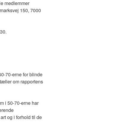
alle medlemmer
rmarksvej 150, 7000
.30.
0-70-erne for blinde
rtæller om rapportens
m i 50-70-erne har
rerende
t og i forhold til de