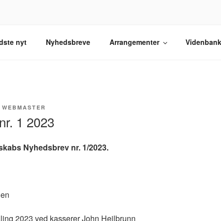
TORISK SELSKAB
elskab.
dste nyt
Nyhedsbreve
Arrangementer
Videnban
F
WEBMASTER
nr. 1 2023
lskabs Nyhedsbrev nr. 1/2023.
den
aling 2023 ved kasserer John Heilbrunn