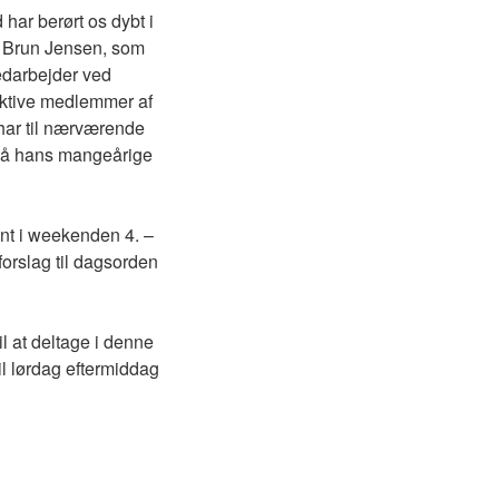
har berørt os dybt i
e Brun Jensen, som
medarbejder ved
aktive medlemmer af
har til nærværende
på hans mangeårige
ent i weekenden 4. –
orslag til dagsorden
l at deltage i denne
l lørdag eftermiddag