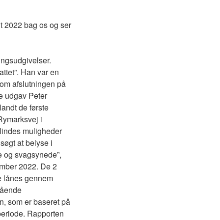
agt 2022 bag os og ser
ingsudgivelser.
ttet”. Han var en
som afslutningen på
re udgav Peter
landt de første
 Rymarksvej i
 blindes muligheder
søgt at belyse i
e og svagsynede”,
ember 2022. De 2
nne lånes gennem
stående
n, som er baseret på
periode. Rapporten