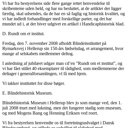
Vi har fra bestyrelsens side flere gange rettet henvendelse til
skribenterne uden held, og har nu besluttet, at de artikler der ligger
færdig, skal udsendes, da de har en så faglig og historisk kvalitet, og
vi har indledt forhandlinger med forskellige parter, og det har
mundet ud i, at der biver udgivet en artikel i Handicaphistorisk blad.
D. Rundt om et institut.
Fredag, den 7. november 2008 afholdt Blindeinstituttet på
Rymarksvej i Hellerup sin 150-års fødselsdag, et arrangement, hvor
mange af selskabets medlemmer deltog.
I anledning af jubilæet udgav man cd’en ”Rundt om et institut”, og
vi har fået stillet 40 eksemplarer til rådighed, som medlemmerne der
deltager i generalforsamlingen, vl få med hjem.
Vi takker instituttet for disse bøger.
E. Blindehistorisk Museum.
Blindehistorisk Museum i Hellerup blev jo som mange ved, den 1.
juli 2008 truet med lukning, men det fungerer stadig som museum,
og med Mogens Bang og Henning Eriksen ved roert.
Vi fra bestyrelsen henvendte os til forretningsudvalget i Dansk
Blindesamfund, og stillede os velvilligt til rådighed med