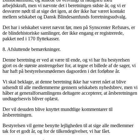
arbejdskraft, men vi nævnte det i beretningen sidste år, og vi er
desværre nødt til at sige det igen, at der ikke har været kontakt
mellem selskabet og Dansk Blindesamfunds forretningsudvalg.
Det har i selskabet været nævnt før, men på Synscenter Refsnæs, er
de blindehistoriske samlinger, der ikke engang er registrerede,
pakket ned i 170 flyttekasser.
8. Afsluttende bemærkninger.
Denne beretning er ved at være til ende, og vi har fra bestyrelsen
gjort os de største anstrengelser for, at tegne et billede af de sager, vi
har haft på bestyrelsesmødernes dagsorden i det forløbne år.
Vi skal beklage, at denne beretning ikke har været nået at blive
udsendt til alle medlemmerne gennem selskabets nyhedsbrev, men vi
håber at generalforsamlingens deltagere accepterer, at årsberetningen
undtagelsesvis bliver oplæst.
Der vil desuden blive knyttet mundtlige kommentarer til
årsberetningen.
Bestyrelsen vil gerne benytte lejligheden til at sige alle medlemmer
tak for et godt år, og for de tilkendegivelser, vi har fået.