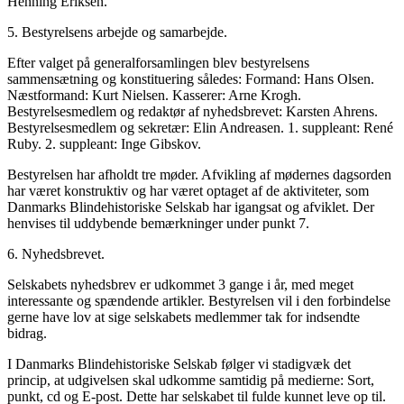
Henning Eriksen.
5. Bestyrelsens arbejde og samarbejde.
Efter valget på generalforsamlingen blev bestyrelsens
sammensætning og konstituering således: Formand: Hans Olsen.
Næstformand: Kurt Nielsen. Kasserer: Arne Krogh.
Bestyrelsesmedlem og redaktør af nyhedsbrevet: Karsten Ahrens.
Bestyrelsesmedlem og sekretær: Elin Andreasen. 1. suppleant: René
Ruby. 2. suppleant: Inge Gibskov.
Bestyrelsen har afholdt tre møder. Afvikling af mødernes dagsorden
har været konstruktiv og har været optaget af de aktiviteter, som
Danmarks Blindehistoriske Selskab har igangsat og afviklet. Der
henvises til uddybende bemærkninger under punkt 7.
6. Nyhedsbrevet.
Selskabets nyhedsbrev er udkommet 3 gange i år, med meget
interessante og spændende artikler. Bestyrelsen vil i den forbindelse
gerne have lov at sige selskabets medlemmer tak for indsendte
bidrag.
I Danmarks Blindehistoriske Selskab følger vi stadigvæk det
princip, at udgivelsen skal udkomme samtidig på medierne: Sort,
punkt, cd og E-post. Dette har selskabet til fulde kunnet leve op til.