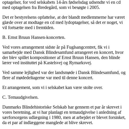
optagelser, for ved selskabets 14-års fødselsdag udsendte vi en cd
med optagelsen fra Bredegård, som vi besøgte i 2005.
Det er bestyrelsens opfattelse, at der blandt medlemmerne har været
glæde over at modtage en cd med lydoptagelser, så det er noget, vi
vil fortsætte med i fremtiden.
B. Ernst Bruun Hansen-koncerten.
Ved vores arrangement sidste år på Fuglsangcentret, fik vi i
samarbejde med Dansk Blindesamfund arrangeret en koncert, hvor
der blev spillet kompositioner af Ernst Bruun Hansen, den blinde
lærer ved instituttet på Kastelsvej og Rymarksvej.
Ved samme lejlighed var der landsmøde i Dansk Blindesamfund, og
flere af mødedeltagerne var med til denne koncert.
Et arrangement, som vi i selskabet kan være stolte over.
C. Temaudgivelsen.
Danmarks Blindehistoriske Selskab har gennem et par år skrevet i
vores beretning, at vi har planlagt en temaudgivelse i anledning af
særforsorgens udlægning i 1980, men at arbejdet er blevet forsinket,
da et par af indlæggene manglede at blive skrevet.