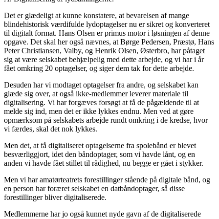
Det er glædeligt at kunne konstatere, at bevarelsen af mange
blindehistorisk værdifulde lydoptagelser nu er sikret og konverteret
til digitalt format. Hans Olsen er primus motor i løsningen af denne
opgave. Det skal her også nævnes, at Børge Pedersen, Præstø, Hans
Peter Christiansen, Valby, og Henrik Olsen, Østerbro, har påtaget
sig at være selskabet behjælpelig med dette arbejde, og vi har i år
fået omkring 20 optagelser, og siger dem tak for dette arbejde.
Desuden har vi modtaget optagelser fra andre, og selskabet kan
glæde sig over, at også ikke-medlemmer leverer materiale til
digitalisering. Vi har forgæves forsøgt at få de pågældende til at
melde sig ind, men det er ikke lykkes endnu. Men ved at gøre
opmærksom på selskabets arbejde rundt omkring i de kredse, hvor
vi færdes, skal det nok lykkes.
Men det, at få digitaliseret optagelserne fra spolebånd er blevet
besværliggjort, idet den båndoptager, som vi havde lånt, og en
anden vi havde fået stillet til rådighed, nu begge er gået i stykker.
Men vi har amatørteatrets forestillinger stående på digitale bånd, og
en person har foræret selskabet en datbåndoptager, så disse
forestillinger bliver digitaliserede.
Medlemmerne har jo også kunnet nyde gavn af de digitaliserede