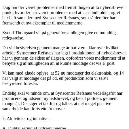
Dog har der været problemer med fremstillingen af to nyhedsbreve i
punkt, hvor der har været problemer med at læse indholdet, og vi
har haft samtaler med Synscenter Refsnæs, som så derefter har
fremsendt et nyt eksemplar til medlemmerne.
Svend Thougaard vil på generalforsamlingen give en mundtlig
redegørelse.
Da vi i bestyrelsen gennem mange år har været klar over hvilket
arbejde Synscenter Refsnæs har lagt i produktionen af nyhedsbrevet,
har vi gennem de sidste af slagsen, opfordret vores medlemmer til at
benytte sig af muligheden af, at kunne modtage det via E-post.
Vi kan med glæde oplyse, at 52 nu modtager det elektronisk, og 14
har valgt at modtage det på cd, en produktion som vi selv i
bestyrelsen forestår.
Endelig skal vi minde om, at Synscenter Refsnæs vederlagsfrit har
produceret og udsendt nyhedsbrevet, og betalt portoen, gennem
mange år. Det siger vi tak for og håber, at det meget positive
samarbejde kan fortsætte fremover.
7. Aktiviteter og initiativer.
A. Digitalisering af lydsamlingerne.