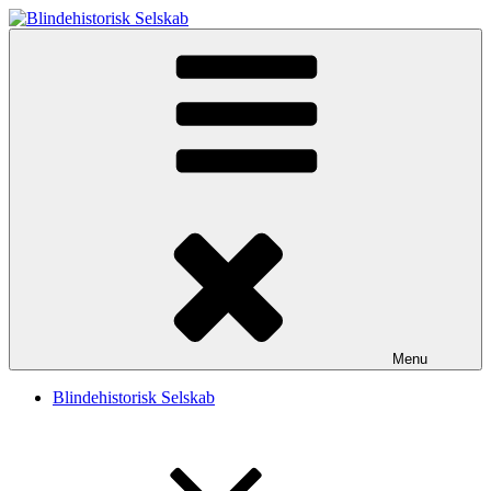
Videre
til
Blindehistorisk Selskab
Velkommen til Blindehistorisk Selskab.
indhold
Menu
Blindehistorisk Selskab