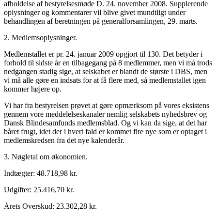
afholdelse af bestyrelsesmøde D. 24. november 2008. Supplerende
oplysninger og kommentarer vil blive givet mundtligt under
behandlingen af beretningen på generalforsamlingen, 29. marts.
2. Medlemsoplysninger.
Medlemstallet er pr. 24. januar 2009 opgjort til 130. Det betyder i
forhold til sidste år en tilbagegang på 8 medlemmer, men vi må trods
nedgangen stadig sige, at selskabet er blandt de største i DBS, men
vi må alle gøre en indsats for at få flere med, så medlemstallet igen
kommer højere op.
Vi har fra bestyrelsen prøvet at gøre opmærksom på vores eksistens
gennem vore meddelelseskanaler nemlig selskabets nyhedsbrev og
Dansk Blindesamfunds medlemsblad. Og vi kan da sige, at det har
båret frugt, idet der i hvert fald er kommet fire nye som er optaget i
medlemskredsen fra det nye kalenderår.
3. Nøgletal om økonomien.
Indtægter: 48.718,98 kr.
Udgifter: 25.416,70 kr.
Årets Overskud: 23.302,28 kr.