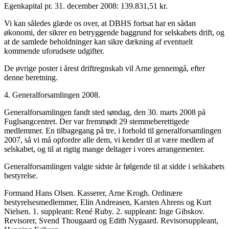
Egenkapital pr. 31. december 2008: 139.831,51 kr.
Vi kan således glæde os over, at DBHS fortsat har en sådan
økonomi, der sikrer en betryggende baggrund for selskabets drift, og
at de samlede beholdninger kan sikre dækning af eventuelt
kommende uforudsete udgifter.
De øvrige poster i årest driftregnskab vil Arne gennemgå, efter
denne beretning.
4. Generalforsamlingen 2008.
Generalforsamlingen fandt sted søndag, den 30. marts 2008 på
Fuglsangcentret. Der var fremmødt 29 stemmeberettigede
medlemmer. En tilbagegang på tre, i forhold til generalforsamlingen
2007, så vi må opfordre alle dem, vi kender til at være medlem af
selskabet, og til at rigtig mange deltager i vores arrangementer.
Generalforsamlingen valgte sidste år følgende til at sidde i selskabets
bestyrelse.
Formand Hans Olsen. Kasserer, Arne Krogh. Ordinære
bestyrelsesmedlemmer, Elin Andreasen, Karsten Ahrens og Kurt
Nielsen. 1. suppleant: René Ruby. 2. suppleant: Inge Gibskov.
Revisorer, Svend Thougaard og Edith Nygaard. Revisorsuppleant,