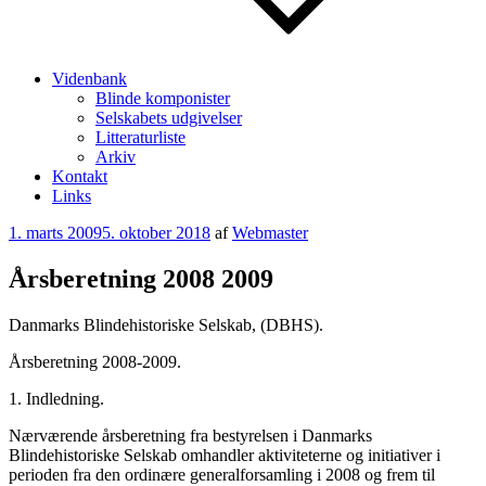
Videnbank
Blinde komponister
Selskabets udgivelser
Litteraturliste
Arkiv
Kontakt
Links
Udgivet
1. marts 2009
5. oktober 2018
af
Webmaster
den
Årsberetning 2008 2009
Danmarks Blindehistoriske Selskab, (DBHS).
Årsberetning 2008-2009.
1. Indledning.
Nærværende årsberetning fra bestyrelsen i Danmarks
Blindehistoriske Selskab omhandler aktiviteterne og initiativer i
perioden fra den ordinære generalforsamling i 2008 og frem til