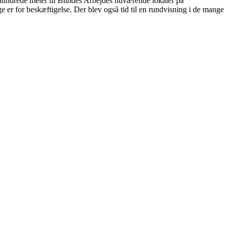
å hundrede meter til Blindes Arbejdes nuværende lokaler på
er for beskæftigelse. Der blev også tid til en rundvisning i de mange