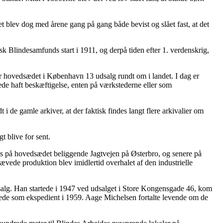
t blev dog med årene gang på gang både bevist og slået fast, at det
Blindesamfunds start i 1911, og derpå tiden efter 1. verdenskrig,
over hovedsædet i København 13 udsalg rundt om i landet. I dag er
e haft beskæftigelse, enten på værkstederne eller som
 de gamle arkiver, at der faktisk findes langt flere arkivalier om
gt blive for sent.
els på hovedsædet beliggende Jagtvejen på Østerbro, og senere på
vede produktion blev imidlertid overhalet af den industrielle
dsalg. Han startede i 1947 ved udsalget i Store Kongensgade 46, kom
uttede som ekspedient i 1959. Aage Michelsen fortalte levende om de