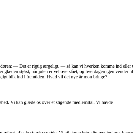
døren: — Det er rigtig ærgeligt, — så kan vi hverken komme ind eller ud
er glæden størst, når julen er vel overstået, og hverdagen igen vender t
sigtigt blik ind i fremtiden. Hvad vil det nye år mon bringe?
edshed. Vi kan glæde os over et stigende medlemstal. Vi havde
 referat af et bestyrelsesmøde. Vi vil gerne høre din mening om, hvorvi