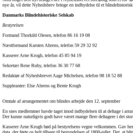
nye år, vil dette Nyhedsbrev bringe en indbydelse til et blindehistor
Danmarks Blindehistoriske Selskab
Bestyrelsen
Formand Thorkild Olesen, telefon 86 16 19 08
Næstformand Karsten Ahrens, telefon 59 29 32 92
Kasserer Arne Krogh, telefon 45 85 94 19
Sekretær Rene Ruby, telefon 36 30 77 68
Redaktør af Nyhedsbrevet Aage Michelsen, telefon 98 18 52 88
Suppleanter: Else Ahrens og Bente Krogh
Omtale af arrangementet om blindes arbejde den 12. september
En snes medlemmer havde taget imod indbydelsen til at deltage i ar
Der kunne naturligvis godt have været mange flere deltagere i det st
Kasserer Arne Krogh bød på bestyrelsens vegne velkommen. Gav herefte
data, der førte os helt tilbage til begyndelsen af 1800-tallet. Det, at bl