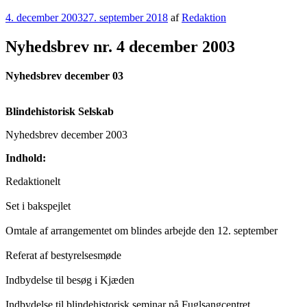
Udgivet
4. december 2003
27. september 2018
af
Redaktion
den
Nyhedsbrev nr. 4 december 2003
Nyhedsbrev december 03
Blindehistorisk Selskab
Nyhedsbrev december 2003
Indhold:
Redaktionelt
Set i bakspejlet
Omtale af arrangementet om blindes arbejde den 12. september
Referat af bestyrelsesmøde
Indbydelse til besøg i Kjæden
Indbydelse til blindehistorisk seminar på Fuglsangcentret