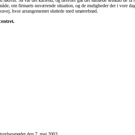
d rødvin. Så var det kaffetid, og derefter gik det samlede selskab de f
åde, om firmaets nuværende situation, og de muligheder der i vore dage 
horavej, hvor arrangementet sluttede med smørrebrød.
entret.
styrelsesmødet den 7. maj 2003.