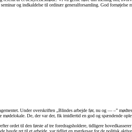
isk seminar og indkaldelse til ordinær generalforsamling. God fornøjelse
rangementet. Under overskriften „Blindes arbejde før, nu og — –” mød
ore mødelokale. De, der var der, fik imidlertid en god og spændende opl
r ordet til den første af tre foredragsholdere, tidligere hovedkassere
inde havde ret til et arbejde, var tidligt en mærkesag for de politisk akti