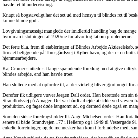
havde ret til undervisning.
Knapt så bogstaveligt har det set ud med hensyn til blindes ret til b
kunne blinde godt.
Lovgivningsmæssigt manglede der imidlertid handling bag de mange go
hvor man i slutningen af 1920rne for alvor tog fat om problemerne.
Det førte bl.a. frem til etableringen af Blindes Arbejde Aktieselskab, 
firmaet beliggende på Tomsgårdsvej i København, og der er en butik 
hjemmearbejdere.
Kaj Cramer sluttede sit lange spændende foredrag med at give udtryk fo
blindes arbejde, end han havde troet.
Han sluttede med at opfordre til, at der virkelig bliver gjort noget for a
Derefter fik tidligere væver Jørgen Dall ordet. Han berettede om sin
Strandlodsvej på Amager. Det var hårdt arbejde at sidde ved væven fr
produktion, og faget døde langsomt ud, og dermed døde også en mange
Som den sidste foredragsholder fik Aage Michelsen ordet. Han fortalt
senere til både Strandvejen 177 i Hellerup og i 1949 til Vestergade 9
enkelte forretninger, og de mennesker han kom i forbindelse med, samt