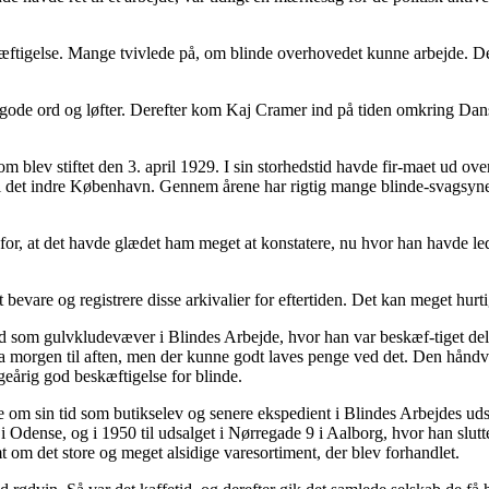
eskæftigelse. Mange tvivlede på, om blinde overhovedet kunne arbejde. De
de ord og løfter. Derefter kom Kaj Cramer ind på tiden omkring Dansk 
som blev stiftet den 3. april 1929. I sin storhedstid havde fir-maet ud 
i det indre København. Gennem årene har rigtig mange blinde-svagsyned
r, at det havde glædet ham meget at konstatere, nu hvor han havde ledt i
t bevare og registrere disse arkivalier for eftertiden. Det kan meget hurti
 tid som gulvkludevæver i Blindes Arbejde, hvor han var beskæf-tiget d
a morgen til aften, men der kunne godt laves penge ved det. Den håndvæ
årig god beskæftigelse for blinde.
e om sin tid som butikselev og senere ekspedient i Blindes Arbejdes u
1 i Odense, og i 1950 til udsalget i Nørregade 9 i Aalborg, hvor han sl
 om det store og meget alsidige varesortiment, der blev forhandlet.