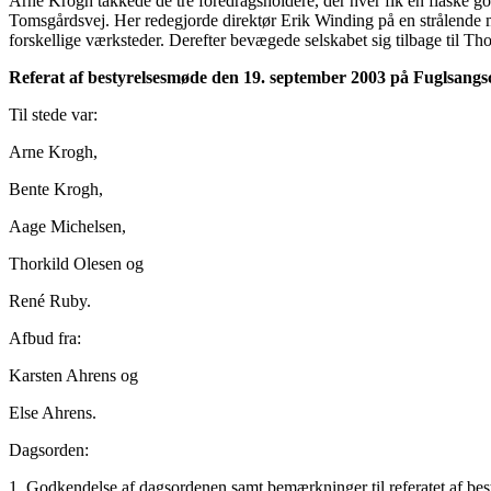
Arne Krogh takkede de tre foredragsholdere, der hver fik en flaske go
Tomsgårdsvej. Her redegjorde direktør Erik Winding på en strålende m
forskellige værksteder. Derefter bevægede selskabet sig tilbage til T
Referat af bestyrelsesmøde den 19. september 2003 på Fuglsangsc
Til stede var:
Arne Krogh,
Bente Krogh,
Aage Michelsen,
Thorkild Olesen og
René Ruby.
Afbud fra:
Karsten Ahrens og
Else Ahrens.
Dagsorden:
1. Godkendelse af dagsordenen samt bemærkninger til referatet af be