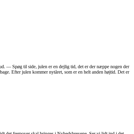
. — Spøg til side, julen er en dejlig tid, det er der næppe nogen der
ilbage. Efter julen kommer nytåret, som er en helt anden højtid. Det er
dt det fremover skal bringes i Nyhedsbrevene. Ser vi lidt ind i det