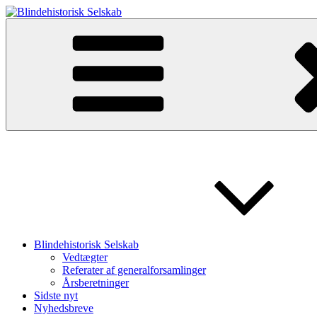
Videre
til
Blindehistorisk Selskab
Velkommen til Blindehistorisk Selskab.
indhold
Blindehistorisk Selskab
Vedtægter
Referater af generalforsamlinger
Årsberetninger
Sidste nyt
Nyhedsbreve