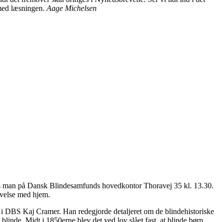
 med læsningen.
Aage Michelsen
tes man på Dansk Blindesamfunds hovedkontor Thoravej 35 kl. 13.30.
evelse med hjem.
r i DBS Kaj Cramer. Han redegjorde detaljeret om de blindehistoriske
ve blinde. Midt i 1850erne blev det ved lov slået fast, at blinde børn