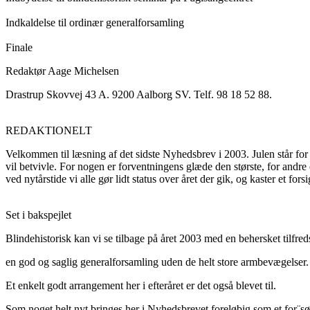
Indkaldelse til ordinær generalforsamling
Finale
Redaktør Aage Michelsen
Drastrup Skovvej 43 A. 9200 Aalborg SV. Telf. 98 18 52 88.
REDAKTIONELT
Velkommen til læsning af det sidste Nyhedsbrev i 2003. Julen står for 
vil betvivle. For nogen er forventningens glæde den største, for andre 
ved nytårstide vi alle gør lidt status over året der gik, og kaster et for
Set i bakspejlet
Blindehistorisk kan vi se tilbage på året 2003 med en behersket tilfr
en god og saglig generalforsamling uden de helt store armbevægelser.
Et enkelt godt arrangement her i efteråret er det også blevet til.
Som noget helt nyt bringes her i Nyhedsbrevet foreløbig som et for¨søg