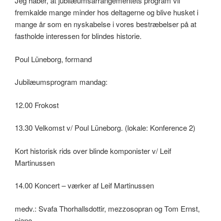
Jeg håber, at jubilæumsarrangementets program vil
fremkalde mange minder hos deltagerne og blive husket i
mange år som en nyskabelse i vores bestræbelser på at
fastholde interessen for blindes historie.
Poul Lüneborg, formand
Jubilæumsprogram mandag:
12.00 Frokost
13.30 Velkomst v/ Poul Lüneborg. (lokale: Konference 2)
Kort historisk rids over blinde komponister v/ Leif
Martinussen
14.00 Koncert – værker af Leif Martinussen
medv.: Svafa Thorhallsdottir, mezzosopran og Tom Ernst,
piano