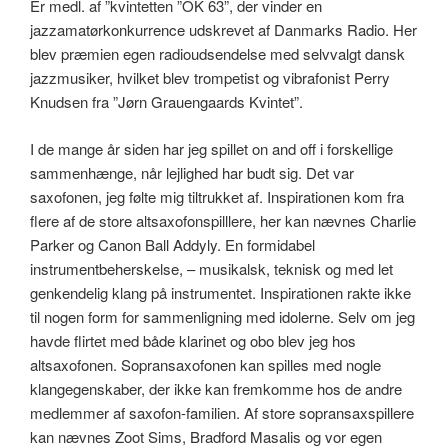
Er medl. af ”kvintetten ”OK 63”, der vinder en
jazzamatørkonkurrence udskrevet af Danmarks Radio. Her
blev præmien egen radioudsendelse med selvvalgt dansk
jazzmusiker, hvilket blev trompetist og vibrafonist Perry
Knudsen fra ”Jørn Grauengaards Kvintet”.
I de mange år siden har jeg spillet on and off i forskellige
sammenhænge, når lejlighed har budt sig. Det var
saxofonen, jeg følte mig tiltrukket af. Inspirationen kom fra
flere af de store altsaxofonspilllere, her kan nævnes Charlie
Parker og Canon Ball Addyly. En formidabel
instrumentbeherskelse, – musikalsk, teknisk og med let
genkendelig klang på instrumentet. Inspirationen rakte ikke
til nogen form for sammenligning med idolerne. Selv om jeg
havde flirtet med både klarinet og obo blev jeg hos
altsaxofonen. Sopransaxofonen kan spilles med nogle
klangegenskaber, der ikke kan fremkomme hos de andre
medlemmer af saxofon-familien. Af store sopransaxspillere
kan nævnes Zoot Sims, Bradford Masalis og vor egen