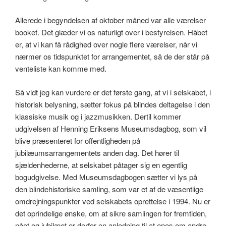
Allerede i begyndelsen af oktober måned var alle værelser
booket. Det glæder vi os naturligt over i bestyrelsen. Håbet
er, at vi kan få rådighed over nogle flere værelser, når vi
nærmer os tidspunktet for arrangementet, så de der står på
venteliste kan komme med.
Så vidt jeg kan vurdere er det første gang, at vi i selskabet, i
historisk belysning, sætter fokus på blindes deltagelse i den
klassiske musik og i jazzmusikken. Dertil kommer
udgivelsen af Henning Eriksens Museumsdagbog, som vil
blive præsenteret for offentligheden på
jubilæumsarrangementets anden dag. Det hører til
sjældenhederne, at selskabet påtager sig en egentlig
bogudgivelse. Med Museumsdagbogen sætter vi lys på
den blindehistoriske samling, som var et af de væsentlige
omdrejningspunkter ved selskabets oprettelse i 1994. Nu er
det oprindelige ønske, om at sikre samlingen for fremtiden,
nået og jubilæet er derfor en anledning til at enes om andre