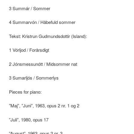
3 Summár / Sommer
4 Summarvón / Håbefuld sommer
Tekst: Kristrun Gudmundsdottir (Island):
1 Vórljod / Forårsdigt
2 Jónsmessunótt / Midsommer nat
3 Sumarljós / Sommerlys
Pieces for piano:
”Maj”, ”Juni”, 1963, opus 2 nr. 1 og 2
”Juli”, 1980, opus 17
”August”, 1963, opus 2 nr. 3