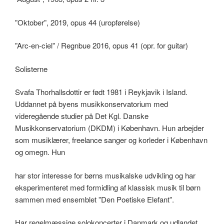
”Oktober”, 2019, opus 44 (uropførelse)
”Arc-en-ciel” / Regnbue 2016, opus 41 (opr. for guitar)
Solisterne
Svafa Thorhallsdottir er født 1981 i Reykjavik i Island.
Uddannet på byens musikkonservatorium med
videregående studier på Det Kgl. Danske
Musikkonservatorium (DKDM) i København. Hun arbejder
som musiklærer, freelance sanger og korleder i København
og omegn. Hun
har stor interesse for børns musikalske udvikling og har
eksperimenteret med formidling af klassisk musik til børn
sammen med ensemblet ”Den Poetiske Elefant”.
Har regelmæssige solokoncerter i Danmark og udlandet.