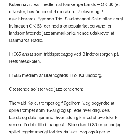
København. Var medlem af forskellige bands – OK 60 (et
orkester, bestående af 9 musikere, 7 elever og 2
musiklærere), Egmose Trio, Studiebandet Sekstetten samt
kvintetten OK 63, der nød stor popularitet og vandt en
landsomfattende jazzamatørkonkurrence udskrevet af
Danmarks Radio.
I 1965 ansat som fritidspædagog ved Blindeforsorgen på
Refsnæsskolen.
I 1985 medlem af Brændgårds Trio, Kalundborg.
Gæstende solister ved jazzkoncerten:
Thorvald Kølle, trompet og flügelhorn ”Jeg begyndte at
spille trompet som 16-årig og spillede hver dag, dels i
bands og dels hjemme, hvor tiden gik med at øve teknik,
senere lå det stille i mange år. Siden først i 80´erne har jeg
spillet regelmæssigt fortrinsvis jazz, dog også gerne