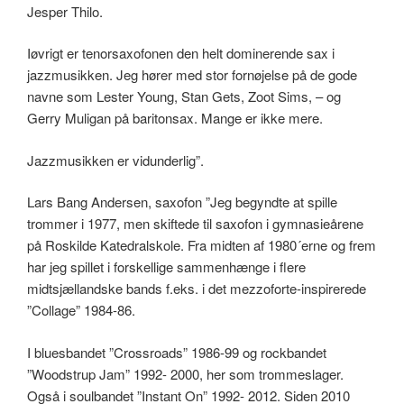
Jesper Thilo.
Iøvrigt er tenorsaxofonen den helt dominerende sax i
jazzmusikken. Jeg hører med stor fornøjelse på de gode
navne som Lester Young, Stan Gets, Zoot Sims, – og
Gerry Muligan på baritonsax. Mange er ikke mere.
Jazzmusikken er vidunderlig”.
Lars Bang Andersen, saxofon ”Jeg begyndte at spille
trommer i 1977, men skiftede til saxofon i gymnasieårene
på Roskilde Katedralskole. Fra midten af 1980´erne og frem
har jeg spillet i forskellige sammenhænge i flere
midtsjællandske bands f.eks. i det mezzoforte-inspirerede
”Collage” 1984-86.
I bluesbandet ”Crossroads” 1986-99 og rockbandet
”Woodstrup Jam” 1992- 2000, her som trommeslager.
Også i soulbandet ”Instant On” 1992- 2012. Siden 2010