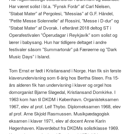
Har været solist i bl.a. ”Fynsk Forår” af Carl Nielsen,
”Stabat Mater” af Pergolesi, ”Messias” af G.F. Händel,
”Petite Messe Solennelle” af Rossini, ”Messe i D-dur” og
”Stabat Mater” af Dvorak. I efteråret 2018 deltog ST i
Operafestivalen ”Óperudagar i Reykjavik” som solist og
lærer i babysang. Hun har tidligere deltaget i andre
festivaler såsom ”Summartonár” på Færøerne og ”Dark
Music Days” i Island.
Tom Ernst er født i Kristiansand i Norge. Han fik sin første
klaverundervisning som 6-årig hos Bertha Steen. Fra 15-
års alderen fik han undervisning i klaver og orgel hos
domorganist Bjarne Sløgedal, Kristiansand Domkirke. I
1963 kom han til DKDM i København. Organisteksamen
1967, elev af prof. Leif Thybo. Diplomeksamen 1968, elev
af prof. Arne Skjold Rasmussen. Musikpædagogisk
eksamen i klaver 1971, elev af docent Anne Karin
Høgenhaven. Klaverdebut fra DKDMs solistklasse 1969.