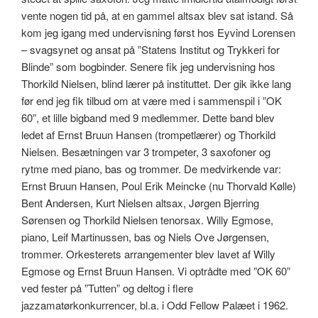
vente nogen tid på, at en gammel altsax blev sat istand. Så
kom jeg igang med undervisning først hos Eyvind Lorensen
– svagsynet og ansat på ”Statens Institut og Trykkeri for
Blinde” som bogbinder. Senere fik jeg undervisning hos
Thorkild Nielsen, blind lærer på instituttet. Der gik ikke lang
før end jeg fik tilbud om at være med i sammenspil i ”OK
60”, et lille bigband med 9 medlemmer. Dette band blev
ledet af Ernst Bruun Hansen (trompetlærer) og Thorkild
Nielsen. Besætningen var 3 trompeter, 3 saxofoner og
rytme med piano, bas og trommer. De medvirkende var:
Ernst Bruun Hansen, Poul Erik Meincke (nu Thorvald Kølle)
Bent Andersen, Kurt Nielsen altsax, Jørgen Bjerring
Sørensen og Thorkild Nielsen tenorsax. Willy Egmose,
piano, Leif Martinussen, bas og Niels Ove Jørgensen,
trommer. Orkesterets arrangementer blev lavet af Willy
Egmose og Ernst Bruun Hansen. Vi optrådte med ”OK 60”
ved fester på ”Tutten” og deltog i flere
jazzamatørkonkurrencer, bl.a. i Odd Fellow Palæet i 1962.