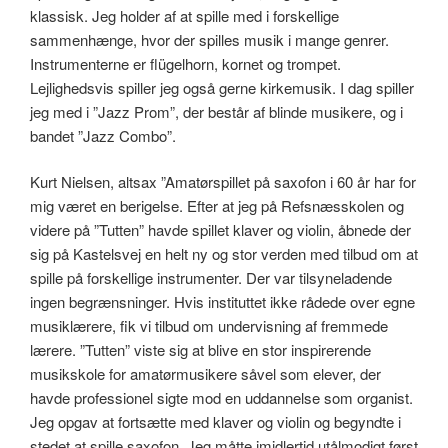
klassisk. Jeg holder af at spille med i forskellige
sammenhænge, hvor der spilles musik i mange genrer.
Instrumenterne er flügelhorn, kornet og trompet.
Lejlighedsvis spiller jeg også gerne kirkemusik. I dag spiller
jeg med i ”Jazz Prom”, der består af blinde musikere, og i
bandet ”Jazz Combo”.
Kurt Nielsen, altsax ”Amatørspillet på saxofon i 60 år har for
mig været en berigelse. Efter at jeg på Refsnæsskolen og
videre på ”Tutten” havde spillet klaver og violin, åbnede der
sig på Kastelsvej en helt ny og stor verden med tilbud om at
spille på forskellige instrumenter. Der var tilsyneladende
ingen begrænsninger. Hvis instituttet ikke rådede over egne
musiklærere, fik vi tilbud om undervisning af fremmede
lærere. ”Tutten” viste sig at blive en stor inspirerende
musikskole for amatørmusikere såvel som elever, der
havde professionel sigte mod en uddannelse som organist.
Jeg opgav at fortsætte med klaver og violin og begyndte i
stedet at spille saxofon. Jeg måtte imidlertid utålmodigt først