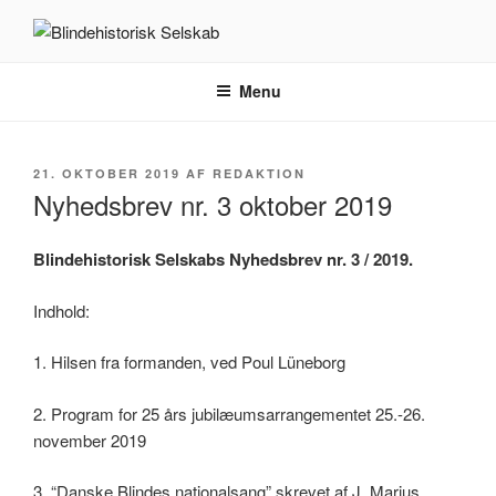
Videre
til
BLINDEHISTORISK SELSKAB
Velkommen til Blindehistorisk Selskab.
indhold
Menu
UDGIVET
21. OKTOBER 2019
AF
REDAKTION
DEN
Nyhedsbrev nr. 3 oktober 2019
Blindehistorisk Selskabs Nyhedsbrev nr. 3 / 2019.
Indhold:
1. Hilsen fra formanden, ved Poul Lüneborg
2. Program for 25 års jubilæumsarrangementet 25.-26.
november 2019
3. “Danske Blindes nationalsang” skrevet af J. Marius