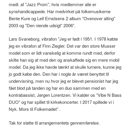
medl. af ”Jazz Prom”, hvis medlemmer alle er
synshandicappede. Har medvirket på folkemusikerne
Bente Kure og Leif Ernstsens 2 album ”Ovenover alting”
2003 og ”Den niende udsigt” 2006”.
Lars Svaneborg, vibrafon ”Jeg er født i 1951. I 1978 købte
jeg en vibrafon af Finn Ziegler. Det var den store Musser
model som er lidt vanskelig at komme rundt med, derfor
skilte han sig af med den og anskaffede sig en mere mobil
model. Da jeg ikke havde tænkt at skulle turnere, kunne jeg
jo godt købe den. Den har i nogle år været benyttet til
undervisning, men nu hvor jeg er blevet pensionist har jeg
fået blod på tanden og har en duo sammen med en
kontrabassist, Jørgen Lorentzen. Vi kalder os ”Vibe N Bass
DUO” og har spillet til kirkekoncerter. I 2017 spillede vi i
Nyk. Mors til Folkemødet” .
Tak for støtte til arrangementets gennemførelse.