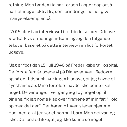
retning. Men før den tid har Torben Langer dog også
haft et meget aktivt liv, som erindringerne her giver
mange eksempler på.
I 2019 blev han interviewet i forbindelse med Odense
Stadsarkivs erindringsindsamling, og den følgende
tekst er baseret på dette interview i en lidt forkortet
udgave.
”Jeg er født den 15. juli 1946 på Frederiksberg Hospital.
De første fem år boede vi på Dianavænget i Rødovre,
og på det tidspunkt var ingen klar over, at jeg havde et
synshandicap. Mine forældre havde ikke bemærket
noget. De var unge. Hver gang jeg tog noget op til
øjnene, fik jeg nogle klap over fingrene af min far: ”Hold
op med det der”! Det hører jo ingen steder hjemme.
Han mente, at jeg var et normalt barn. Men det var jeg
ikke. De forstod ikke, at jeg ikke kunne se noget.