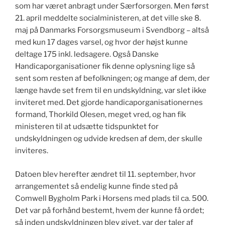
som har været anbragt under Særforsorgen. Men først
21. april meddelte socialministeren, at det ville ske 8.
maj på Danmarks Forsorgsmuseum i Svendborg – altså
med kun 17 dages varsel, og hvor der højst kunne
deltage 175 inkl. ledsagere. Også Danske
Handicaporganisationer fik denne oplysning lige så
sent som resten af befolkningen; og mange af dem, der
længe havde set frem til en undskyldning, var slet ikke
inviteret med. Det gjorde handicaporganisationernes
formand, Thorkild Olesen, meget vred, og han fik
ministeren til at udsætte tidspunktet for
undskyldningen og udvide kredsen af dem, der skulle
inviteres.
Datoen blev herefter ændret til 11. september, hvor
arrangementet så endelig kunne finde sted på
Comwell Bygholm Park i Horsens med plads til ca. 500.
Det var på forhånd bestemt, hvem der kunne få ordet;
så inden undskyldningen blev givet, var der taler af