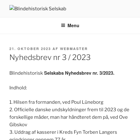
Videre
til
BLINDEHISTORISK SELSKAB
Velkommen til Blindehistorisk Selskab.
indhold
Menu
UDGIVET
21. OKTOBER 2023
AF
WEBMASTER
DEN
Nyhedsbrev nr 3 / 2023
Selskabs Nyhedsbrev nr. 3/2023.
Blindehistorisk
Indhold:
1. Hilsen fra formanden, ved Poul Lüneborg
2. Officielle danske undskyldninger frem til 2023 og de
forskellige måder, man har håndteret dem på, ved Ove
Gibskov
3. Uddrag af kasserer i Kreds Fyn Torben Langers
erindringer gennem 77 år