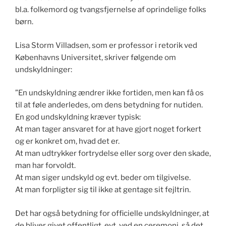
bl.a. folkemord og tvangsfjernelse af oprindelige folks
børn.
Lisa Storm Villadsen, som er professor i retorik ved
Københavns Universitet, skriver følgende om
undskyldninger:
”En undskyldning ændrer ikke fortiden, men kan få os
til at føle anderledes, om dens betydning for nutiden.
En god undskyldning kræver typisk:
At man tager ansvaret for at have gjort noget forkert
og er konkret om, hvad det er.
At man udtrykker fortrydelse eller sorg over den skade,
man har forvoldt.
At man siger undskyld og evt. beder om tilgivelse.
At man forpligter sig til ikke at gentage sit fejltrin.
Det har også betydning for officielle undskyldninger, at
de bliver givet offentligt, evt. ved en ceremoni, så det