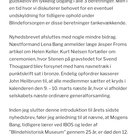
gudskelov en lykkelig udgang i alle 3 beretninger. Men i
en tid hvor vi diskuterer behovet for en eventuel
undskyldning for tidligere ophold under
Blindeforsorgen er disse beretninger tankevækkende.
Nyhedsbrevet afsluttes med nogle mindre bidrag.
Næstformand Lena Bang anmelder læge Jesper Froms
artikel om Helen Keller. Kurt Nielsen fortæller om
ceremonien, hvor Stenen på gravstedet for Svend
Thougaard blev forsynet med hans navnetræk i
punktskrift sat i bronze. Endelig opfordrer kasserer
John Heilbrunn til, at alle medlemmer sætter et kryds i
kalenderen den 9. – 10. marts næste år, hvor vi afholder
selskabets næste ordinære generalforsamling.
Inden jeg slutter denne introduktion til årets sidste
nyhedsbrev, føler jeg anledning til at nævne, at Mogens
Bang, tidligere lærer ved IBOS og leder af
”Blindehistorisk Museum” gennem 25 år, er død den 12.