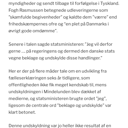
myndigheder og sendt tilbage til forfølgelse i Tyskland.
Fogh Rasmussen betegnede udleveringerne som
”skamfulde begivenheder” og kaldte dem ”værre” end
frihedskæmpernes ofre og “en plet på Danmarks i
øvrigt gode omdømme”.
Senere i talen sagde statsministeren: ”Jeg vil derfor
gerne …. på regeringens og dermed den danske stats
vegne beklage og undskylde disse handlinger.”
Her er der på flere måder tale om en udvikling fra
fælleserklæringen seks år tidligere, som
offentligheden ikke fik meget kendskab til, mens
undskyldningen i Mindelunden blev dækket af
medierne, og statsministeren brugte ordet ”jeg”,
ligesom de centrale ord ”beklage og undskylde” var
klart betonet.
Denne undskyldning var jo heller ikke resultat af en