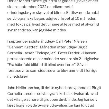
Der er for det første grund til at glæde sig over, at der
siden september 2022 er udkommet 4
erindringsbøger skrevet af blinde. Et tilsvarende antal
selvbiografiske bøger, udgivet i løbet af 10 måneder,
med fokus på, hvad det vil sige at leve med et alvorligt
synshandicap, kan jeg ikke mindes.
I september sidste år udgav Carl Peter Nielsen
”Gennem Krattet”. Måneden efter udgav Birgit
Cornelia Larsen ”Bakspejlet”. Peter Frederik Hansen
præsenterede et par måneder senere sin 2. udgivelse
”Fra håbefuld bliktud til blind overlærer”. Såvel
førstnævnte som sidstnævnte blev anmeldt i forrige
nyhedsbrev.
John Heilbrunn har, til dette nyhedsbrev, anmeldt Birgit
Cornelia Larsens selvbiografiske beskrivelse af, hvad
det vil sige at høre til gruppen døvblinde. Jeg har selv
læst bogen og de øvrige udgivelser, og kan fuldt ud