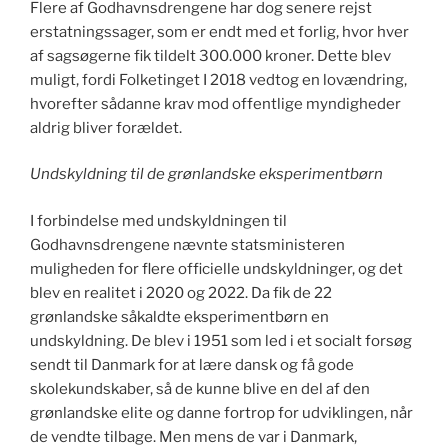
Flere af Godhavnsdrengene har dog senere rejst
erstatningssager, som er endt med et forlig, hvor hver
af sagsøgerne fik tildelt 300.000 kroner. Dette blev
muligt, fordi Folketinget I 2018 vedtog en lovændring,
hvorefter sådanne krav mod offentlige myndigheder
aldrig bliver forældet.
Undskyldning til de grønlandske eksperimentbørn
I forbindelse med undskyldningen til
Godhavnsdrengene nævnte statsministeren
muligheden for flere officielle undskyldninger, og det
blev en realitet i 2020 og 2022. Da fik de 22
grønlandske såkaldte eksperimentbørn en
undskyldning. De blev i 1951 som led i et socialt forsøg
sendt til Danmark for at lære dansk og få gode
skolekundskaber, så de kunne blive en del af den
grønlandske elite og danne fortrop for udviklingen, når
de vendte tilbage. Men mens de var i Danmark,