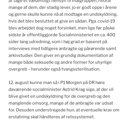
at tage et væsentligt hensyn til målgruppen, hvoraf
mange af dem, der stadig lever, jo er godt oppe i årene
og gerne skulle kunne nå at modtage en undskyldning,
hvis det blev besluttet at give en sådan. Pga. covid-19
blev arbejdet dog noget forsinket, men lige før påske
sidste år offentliggjorde Socialministeriet en ca. 400
sider lang udredning, som i høj grad er baseret på
interviews med tidligere anbragte og pårørende samt
arkivstudier. Den giver en grundig dokumentation af
mange både seksuelle og andre former for uhyrlige
overgreb – herunder også tvangssterilisation.
12. august kunne man så i P1 Morgen på DR høre
daværende socialminister Astrid Krag sige, at der vil
blive givet en undskyldning for de overgreb og den
manglende omsorg, mange af de anbragte var udsat
for. Desuden understregede hun, at eventuelle krav om
erstatning skal håndteres af retssystemet.