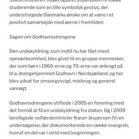
Statsministeren tilbød også et stipendium til lokale
studerende som en lille symbolsk gestus, der
understregede Danmarks ønske om at være i et
positivt samarbejde med øerne i fremtiden.
Sagen om Godhavnsdrengene
Den undskyldning, som indtil nu har fået mest
opmærksomhed, blev givet til en gruppe mennesker,
der som børn i 1960-erne og 70-erne var anbragt på
bl.a. drengehjemmet Godhavn i Nordsjælland, og her
blev udsat for omsorgssvigt, misbrug og generel
vanrøgt.
Godhavnsdrengene stiftede i 2005 en forening med
det formål at få en undskyldning fra staten. Og i 2009
bevilligede velfærdsminister Karen Jespersen (V) en
undersøgelse, der dokumenterede en række overgreb,
hvoraf en del var i strid med lovgivningen.