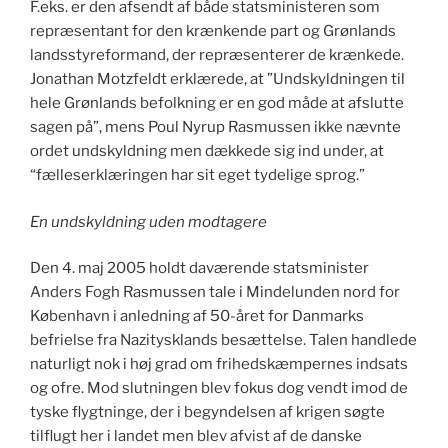
F.eks. er den afsendt af både statsministeren som
repræsentant for den krænkende part og Grønlands
landsstyreformand, der repræsenterer de krænkede.
Jonathan Motzfeldt erklærede, at ”Undskyldningen til
hele Grønlands befolkning er en god måde at afslutte
sagen på”, mens Poul Nyrup Rasmussen ikke nævnte
ordet undskyldning men dækkede sig ind under, at
“fælleserklæringen har sit eget tydelige sprog.”
En undskyldning uden modtagere
Den 4. maj 2005 holdt daværende statsminister
Anders Fogh Rasmussen tale i Mindelunden nord for
København i anledning af 50-året for Danmarks
befrielse fra Nazitysklands besættelse. Talen handlede
naturligt nok i høj grad om frihedskæmpernes indsats
og ofre. Mod slutningen blev fokus dog vendt imod de
tyske flygtninge, der i begyndelsen af krigen søgte
tilflugt her i landet men blev afvist af de danske