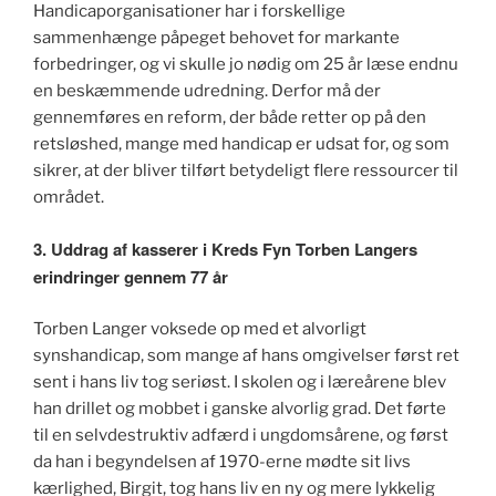
Handicaporganisationer har i forskellige
sammenhænge påpeget behovet for markante
forbedringer, og vi skulle jo nødig om 25 år læse endnu
en beskæmmende udredning. Derfor må der
gennemføres en reform, der både retter op på den
retsløshed, mange med handicap er udsat for, og som
sikrer, at der bliver tilført betydeligt flere ressourcer til
området.
3. Uddrag af kasserer i Kreds Fyn Torben Langers
erindringer gennem 77 år
Torben Langer voksede op med et alvorligt
synshandicap, som mange af hans omgivelser først ret
sent i hans liv tog seriøst. I skolen og i læreårene blev
han drillet og mobbet i ganske alvorlig grad. Det førte
til en selvdestruktiv adfærd i ungdomsårene, og først
da han i begyndelsen af 1970-erne mødte sit livs
kærlighed, Birgit, tog hans liv en ny og mere lykkelig