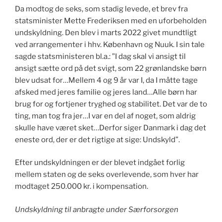
Da modtog de seks, som stadig levede, et brev fra
statsminister Mette Frederiksen med en uforbeholden
undskyldning. Den blev i marts 2022 givet mundtligt
ved arrangementer i hhv. København og Nuuk. I sin tale
sagde statsministeren bl.a.: ”I dag skal vi ansigt til
ansigt sætte ord på det svigt, som 22 grønlandske børn
blev udsat for…Mellem 4 og 9 år var I, da I måtte tage
afsked med jeres familie og jeres land…Alle børn har
brug for og fortjener tryghed og stabilitet. Det var de to
ting, man tog fra jer…I var en del af noget, som aldrig
skulle have været sket…Derfor siger Danmark i dag det
eneste ord, der er det rigtige at sige: Undskyld”.
Efter undskyldningen er der blevet indgået forlig
mellem staten og de seks overlevende, som hver har
modtaget 250.000 kr. i kompensation.
Undskyldning til anbragte under Særforsorgen