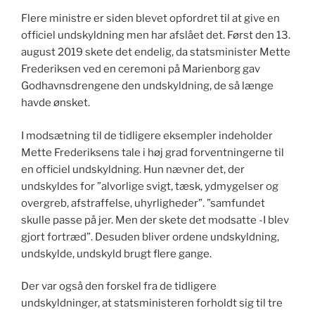
Flere ministre er siden blevet opfordret til at give en
officiel undskyldning men har afslået det. Først den 13.
august 2019 skete det endelig, da statsminister Mette
Frederiksen ved en ceremoni på Marienborg gav
Godhavnsdrengene den undskyldning, de så længe
havde ønsket.
I modsætning til de tidligere eksempler indeholder
Mette Frederiksens tale i høj grad forventningerne til
en officiel undskyldning. Hun nævner det, der
undskyldes for ”alvorlige svigt, tæsk, ydmygelser og
overgreb, afstraffelse, uhyrligheder”. ”samfundet
skulle passe på jer. Men der skete det modsatte -I blev
gjort fortræd”. Desuden bliver ordene undskyldning,
undskylde, undskyld brugt flere gange.
Der var også den forskel fra de tidligere
undskyldninger, at statsministeren forholdt sig til tre