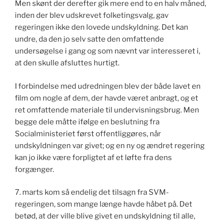
Men skønt der derefter gik mere end to en halv måned,
inden der blev udskrevet folketingsvalg, gav
regeringen ikke den lovede undskyldning. Det kan
undre, da den jo selv satte den omfattende
undersøgelse i gang og som nævnt var interesseret i,
at den skulle afsluttes hurtigt.
I forbindelse med udredningen blev der både lavet en
film om nogle af dem, der havde været anbragt, og et
ret omfattende materiale til undervisningsbrug. Men
begge dele måtte ifølge en beslutning fra
Socialministeriet først offentliggøres, når
undskyldningen var givet; og en ny og ændret regering
kan jo ikke være forpligtet af et løfte fra dens
forgænger.
7. marts kom så endelig det tilsagn fra SVM-
regeringen, som mange længe havde håbet på. Det
betød, at der ville blive givet en undskyldning til alle,