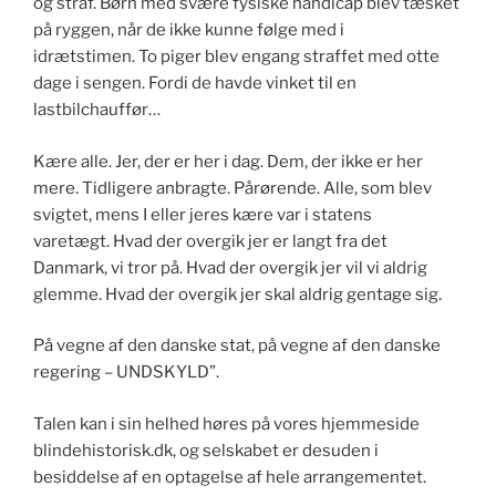
og straf. Børn med svære fysiske handicap blev tæsket
på ryggen, når de ikke kunne følge med i
idrætstimen. To piger blev engang straffet med otte
dage i sengen. Fordi de havde vinket til en
lastbilchauffør…
Kære alle. Jer, der er her i dag. Dem, der ikke er her
mere. Tidligere anbragte. Pårørende. Alle, som blev
svigtet, mens I eller jeres kære var i statens
varetægt. Hvad der overgik jer er langt fra det
Danmark, vi tror på. Hvad der overgik jer vil vi aldrig
glemme. Hvad der overgik jer skal aldrig gentage sig.
På vegne af den danske stat, på vegne af den danske
regering – UNDSKYLD”.
Talen kan i sin helhed høres på vores hjemmeside
blindehistorisk.dk, og selskabet er desuden i
besiddelse af en optagelse af hele arrangementet.