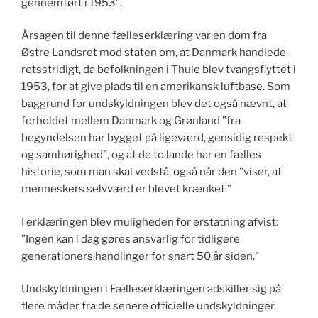
gennemført i 1953”.
Årsagen til denne fælleserklæring var en dom fra
Østre Landsret mod staten om, at Danmark handlede
retsstridigt, da befolkningen i Thule blev tvangsflyttet i
1953, for at give plads til en amerikansk luftbase. Som
baggrund for undskyldningen blev det også nævnt, at
forholdet mellem Danmark og Grønland ”fra
begyndelsen har bygget på ligeværd, gensidig respekt
og samhørighed”, og at de to lande har en fælles
historie, som man skal vedstå, også når den ”viser, at
menneskers selvværd er blevet krænket.”
I erklæringen blev muligheden for erstatning afvist:
”Ingen kan i dag gøres ansvarlig for tidligere
generationers handlinger for snart 50 år siden.”
Undskyldningen i Fælleserklæringen adskiller sig på
flere måder fra de senere officielle undskyldninger.