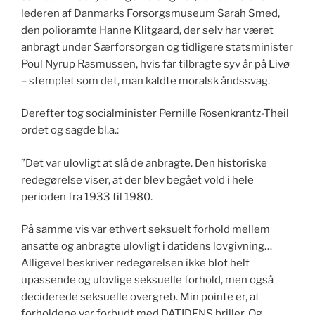
lederen af Danmarks Forsorgsmuseum Sarah Smed,
den polioramte Hanne Klitgaard, der selv har været
anbragt under Særforsorgen og tidligere statsminister
Poul Nyrup Rasmussen, hvis far tilbragte syv år på Livø
– stemplet som det, man kaldte moralsk åndssvag.
Derefter tog socialminister Pernille Rosenkrantz-Theil
ordet og sagde bl.a.:
”Det var ulovligt at slå de anbragte. Den historiske
redegørelse viser, at der blev begået vold i hele
perioden fra 1933 til 1980.
På samme vis var ethvert seksuelt forhold mellem
ansatte og anbragte ulovligt i datidens lovgivning…
Alligevel beskriver redegørelsen ikke blot helt
upassende og ulovlige seksuelle forhold, men også
deciderede seksuelle overgreb. Min pointe er, at
forholdene var forbudt med DATIDENS briller. Og