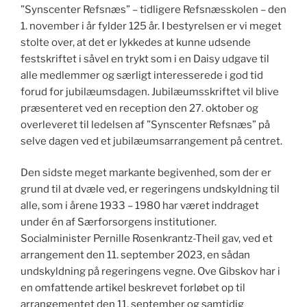
”Synscenter Refsnæs” – tidligere Refsnæsskolen – den
1. november i år fylder 125 år. I bestyrelsen er vi meget
stolte over, at det er lykkedes at kunne udsende
festskriftet i såvel en trykt som i en Daisy udgave til
alle medlemmer og særligt interesserede i god tid
forud for jubilæumsdagen. Jubilæumsskriftet vil blive
præsenteret ved en reception den 27. oktober og
overleveret til ledelsen af ”Synscenter Refsnæs” på
selve dagen ved et jubilæumsarrangement på centret.
Den sidste meget markante begivenhed, som der er
grund til at dvæle ved, er regeringens undskyldning til
alle, som i årene 1933 – 1980 har været inddraget
under én af Særforsorgens institutioner.
Socialminister Pernille Rosenkrantz-Theil gav, ved et
arrangement den 11. september 2023, en sådan
undskyldning på regeringens vegne. Ove Gibskov har i
en omfattende artikel beskrevet forløbet op til
arrangementet den 11. september og samtidig