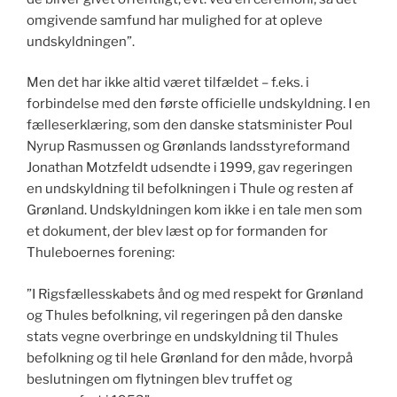
omgivende samfund har mulighed for at opleve
undskyldningen”.
Men det har ikke altid været tilfældet – f.eks. i
forbindelse med den første officielle undskyldning. I en
fælleserklæring, som den danske statsminister Poul
Nyrup Rasmussen og Grønlands landsstyreformand
Jonathan Motzfeldt udsendte i 1999, gav regeringen
en undskyldning til befolkningen i Thule og resten af
Grønland. Undskyldningen kom ikke i en tale men som
et dokument, der blev læst op for formanden for
Thuleboernes forening:
”I Rigsfællesskabets ånd og med respekt for Grønland
og Thules befolkning, vil regeringen på den danske
stats vegne overbringe en undskyldning til Thules
befolkning og til hele Grønland for den måde, hvorpå
beslutningen om flytningen blev truffet og