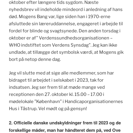
oktober efter længere tids sygdom. Næste
nyhedsbrev vil indeholde mindeord i anledning af hans
død. Mogens Bang var, lige siden han i 1970-erne
afsluttede sin læreruddannelse, engageret i arbejde til
fordel for blinde og svagtsynede. Den anden torsdag i
oktober er af” Verdenssundhedsorganisationen –
WHO indstiftet som Verdens Synsdag”. Jeg kan ikke
undlade, at tillægge det symbolsk værdi, at Mogens gik
bort på netop denne dag.
Jeg vil slutte med at sige alle medlemmer, som har
bidraget til arbejdet i selskabet i 2023, tak for
indsatsen. Jeg ser frem til at møde mange ved
receptionen den 27. oktober kl. 15.00 – 17.00 i
mødelokale ”København” i Handicaporganisationernes
Hus i Tåstrup. Vel mødt og på gensyn!
2. Officielle danske undskyldninger frem til 2023 og de
forskellige måder, man har håndteret dem på, ved Ove