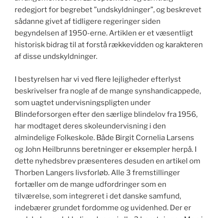
redegjort for begrebet ”undskyldninger”, og beskrevet
sådanne givet af tidligere regeringer siden
begyndelsen af 1950-erne. Artiklen er et væsentligt
historisk bidrag til at forstå rækkevidden og karakteren
af disse undskyldninger.
I bestyrelsen har vi ved flere lejligheder efterlyst
beskrivelser fra nogle af de mange synshandicappede,
som uagtet undervisningspligten under
Blindeforsorgen efter den særlige blindelov fra 1956,
har modtaget deres skoleundervisning i den
almindelige Folkeskole. Både Birgit Cornelia Larsens
og John Heilbrunns beretninger er eksempler herpå. I
dette nyhedsbrev præsenteres desuden en artikel om
Thorben Langers livsforløb. Alle 3 fremstillinger
fortæller om de mange udfordringer som en
tilværelse, som integreret i det danske samfund,
indebærer grundet fordomme og uvidenhed. Der er