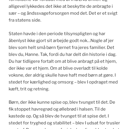
alligevel lykkedes det ikke at beskytte de anbragte i
sær – og åndssvageforsorgen mod det. Det er et svigt
fra statens side.
Staten havde i den periode tilsynspligten og har
åbenlyst ikke gjort sit arbejde godt nok…Nogle af jer
blev som helt små børn fjernet fra jeres familier. Det
blev du, Hanne. Tak, fordi du har delt din historie i dag.
Du har tidligere fortalt om at blive anbragt på et hjem,
der ikke var et hjem. Om at blive overladt til kolde
voksne, der aldrig skulle have haft med børn at gøre. I
stedet for kærlighed og omsorg – blev I opdraget med
kæft, trit og retning.
Børn, der ikke kunne spise op, blev tvunget til det. De
fik stoppet havregrød og øllebrød i halsen. Til de
kastede op. Og så blev de tvunget til at spise det. I
stedet for tryghed og stabilitet – blev I udsat for trusler