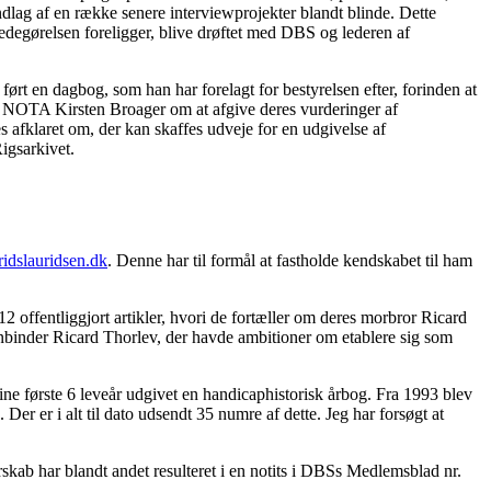
dlag af en række senere interviewprojekter blandt blinde. Dette
tredegørelsen foreligger, blive drøftet med DBS og lederen af
ført en dagbog, som han har forelagt for bestyrelsen efter, forinden at
på NOTA Kirsten Broager om at afgive deres vurderinger af
es afklaret om, der kan skaffes udveje for en udgivelse af
igsarkivet.
idslauridsen.dk
. Denne har til formål at fastholde kendskabet til ham
offentliggjort artikler, hvori de fortæller om deres morbror Ricard
tenbinder Ricard Thorlev, der havde ambitioner om etablere sig som
ne første 6 leveår udgivet en handicaphistorisk årbog. Fra 1993 blev
Der er i alt til dato udsendt 35 numre af dette. Jeg har forsøgt at
skab har blandt andet resulteret i en notits i DBSs Medlemsblad nr.