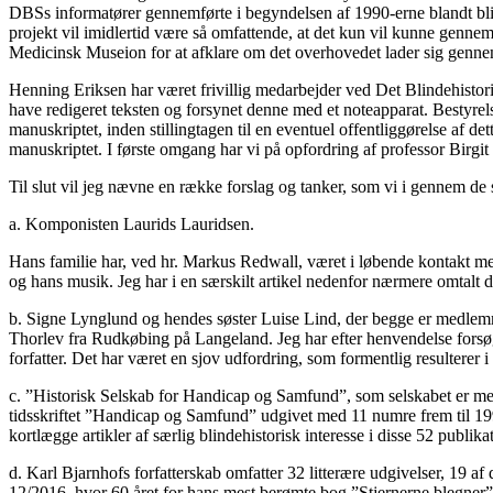
DBSs informatører gennemførte i begyndelsen af 1990-erne blandt blind
projekt vil imidlertid være så omfattende, at det kun vil kunne gennem
Medicinsk Museion for at afklare om det overhovedet lader sig genne
Henning Eriksen har været frivillig medarbejder ved Det Blindehistoris
have redigeret teksten og forsynet denne med et noteapparat. Bestyr
manuskriptet, inden stillingtagen til en eventuel offentliggørelse af d
manuskriptet. I første omgang har vi på opfordring af professor Birgit
Til slut vil jeg nævne en række forslag og tanker, som vi i gennem de
a. Komponisten Laurids Lauridsen.
Hans familie har, ved hr. Markus Redwall, været i løbende kontakt
og hans musik. Jeg har i en særskilt artikel nedenfor nærmere omtalt 
b. Signe Lynglund og hendes søster Luise Lind, der begge er medlemme
Thorlev fra Rudkøbing på Langeland. Jeg har efter henvendelse forsøgt
forfatter. Det har været en sjov udfordring, som formentlig resulterer 
c. ”Historisk Selskab for Handicap og Samfund”, som selskabet er medl
tidsskriftet ”Handicap og Samfund” udgivet med 11 numre frem til 1999, 
kortlægge artikler af særlig blindehistorisk interesse i disse 52 publika
d. Karl Bjarnhofs forfatterskab omfatter 32 litterære udgivelser, 19 
12/2016, hvor 60 året for hans mest berømte bog ”Stjernerne blegner”