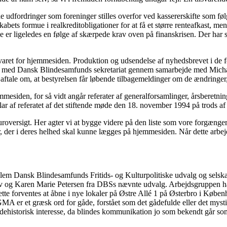
e udfordringer som foreninger stilles overfor ved kassererskifte som f
kabets formue i realkreditobligationer for at få et større renteafkast, m
er ligeledes en følge af skærpede krav oven på finanskrisen. Der har sål
aret for hjemmesiden. Produktion og udsendelse af nyhedsbrevet i de fo
ed Dansk Blindesamfunds sekretariat gennem samarbejde med Michael 
t aftale om, at bestyrelsen får løbende tilbagemeldinger om de ændringe
emmesiden, for så vidt angår referater af generalforsamlinger, årsberetni
plar af referatet af det stiftende møde den 18. november 1994 på trods af
eraturoversigt. Her agter vi at bygge videre på den liste som vore forg
, der i deres helhed skal kunne lægges på hjemmesiden. Når dette arbejde 
llem Dansk Blindesamfunds Fritids- og Kulturpolitiske udvalg og selska
ov og Karen Marie Petersen fra DBSs nævnte udvalg. Arbejdsgruppen har
forventes at åbne i nye lokaler på Østre Allé 1 på Østerbro i København
t græsk ord for gåde, forstået som det gådefulde eller det mystisk
ndehistorisk interesse, da blindes kommunikation jo som bekendt går som