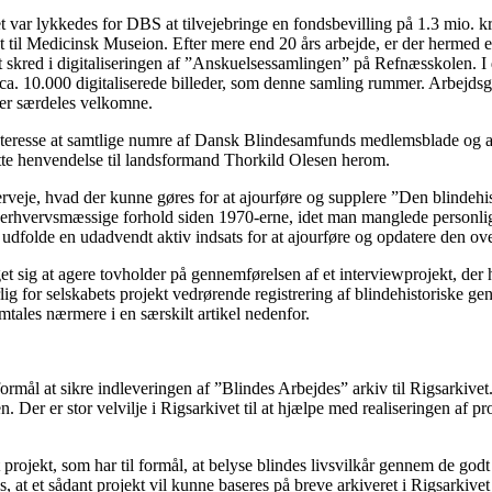
 var lykkedes for DBS at tilvejebringe en fondsbevilling på 1.3 mio. kr.
et til Medicinsk Museion. Efter mere end 20 års arbejde, er der hermed 
 skred i digitaliseringen af ”Anskuelsessamlingen” på Refnæsskolen. I de
 de ca. 10.000 digitaliserede billeder, som denne samling rummer. Arbejd
 er særdeles velkomne.
 interesse at samtlige numre af Dansk Blindesamfunds medlemsblade og af
rette henvendelse til landsformand Thorkild Olesen herom.
verveje, hvad der kunne gøres for at ajourføre og supplere ”Den blinde
e og erhvervsmæssige forhold siden 1970-erne, idet man manglede person
t udfolde en udadvendt aktiv indsats for at ajourføre og opdatere den ov
sig at agere tovholder på gennemførelsen af et interviewprojekt, der har
arlig for selskabets projekt vedrørende registrering af blindehistoriske g
tales nærmere i en særskilt artikel nedenfor.
formål at sikre indleveringen af ”Blindes Arbejdes” arkiv til Rigsarkivet
Der er stor velvilje i Rigsarkivet til at hjælpe med realiseringen af pr
projekt, som har til formål, at belyse blindes livsvilkår gennem de godt
s, at et sådant projekt vil kunne baseres på breve arkiveret i Rigsarkivet