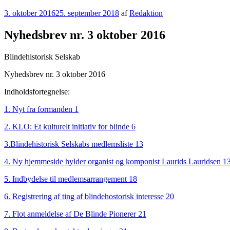
Udgivet
3. oktober 2016
25. september 2018
af
Redaktion
den
Nyhedsbrev nr. 3 oktober 2016
Blindehistorisk Selskab
Nyhedsbrev nr. 3 oktober 2016
Indholdsfortegnelse:
1. Nyt fra formanden 1
2. KLO: Et kulturelt initiativ for blinde 6
3.Blindehistorisk Selskabs medlemsliste 13
4. Ny hjemmeside hylder organist og komponist Laurids Lauridsen 1
5. Indbydelse til medlemsarrangement 18
6. Registrering af ting af blindehostorisk interesse 20
7. Flot anmeldelse af De Blinde Pionerer 21