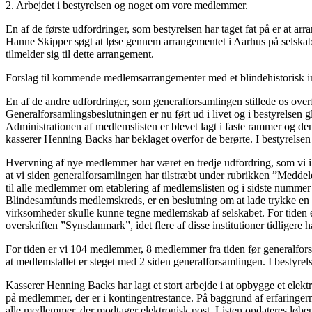
2. Arbejdet i bestyrelsen og noget om vore medlemmer.
En af de første udfordringer, som bestyrelsen har taget fat på er at a
Hanne Skipper søgt at løse gennem arrangementet i Aarhus på selskab
tilmelder sig til dette arrangement.
Forslag til kommende medlemsarrangementer med et blindehistorisk in
En af de andre udfordringer, som generalforsamlingen stillede os overf
Generalforsamlingsbeslutningen er nu ført ud i livet og i bestyrelsen g
Administrationen af medlemslisten er blevet lagt i faste rammer og den 
kasserer Henning Backs har beklaget overfor de berørte. I bestyrelsen 
Hvervning af nye medlemmer har været en tredje udfordring, som vi i b
at vi siden generalforsamlingen har tilstræbt under rubrikken ”Medd
til alle medlemmer om etablering af medlemslisten og i sidste nummer 
Blindesamfunds medlemskreds, er en beslutning om at lade trykke en lil
virksomheder skulle kunne tegne medlemskab af selskabet. For tiden er 
overskriften ”Synsdanmark”, idet flere af disse institutioner tidligere
For tiden er vi 104 medlemmer, 8 medlemmer fra tiden før generalfor
at medlemstallet er steget med 2 siden generalforsamlingen. I bestyrels
Kasserer Henning Backs har lagt et stort arbejde i at opbygge et elek
på medlemmer, der er i kontingentrestance. På baggrund af erfaringern
alle medlemmer, der modtager elektronisk post. Listen opdateres løbende 