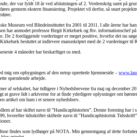
e, der var fyldt 18 år ved afslutningen af 2. Verdenskrig samt på grun
føres gennem ekstern finansiering. Projektet vil derfor, så snart projek
mføre.
ke Museum ved Blindeinstituttet fra 2001 til 2011. I alle årene har han 
elsen har anmodet professor Birgit Kirkebæk og fhv. informationschef 
ette. De 2 foreliggende vurderinger er meget positive, hvorfor det nu søg
 Kirkebæk besluttet at indlevere manuskriptet med de 2 vurderinger til R
 seneste 4 måneder har beskæftiget os med.
 med mig om opbygningen af den netop oprettede hjemmeside –
www.laur
dette spændende arbejde.
r af selskabet, har tidligere i Nyhedsbrevene fra maj og december 2012 
 at grave lidt i arkiverne for at finde yderligere oplysninger om børs
i en artikel om ham i et senere nyhedsbrev.
em af har skiftet navn til ”Handicaphistorien”. Denne forening har i si
hvorefter tidsskriftet skiftede navn til ”Handicaphistorisk Tidsskrift”. 
tioner.
af disse findes som lydbøger på NOTA. Min gennemgang af dette forfatter
 blev mindet.