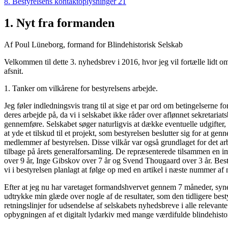
8. Bestyrelsens kontaktoplysninger 21
1. Nyt fra formanden
Af Poul Lüneborg, formand for Blindehistorisk Selskab
Velkommen til dette 3. nyhedsbrev i 2016, hvor jeg vil fortælle lidt om
afsnit.
1. Tanker om vilkårene for bestyrelsens arbejde.
Jeg føler indledningsvis trang til at sige et par ord om betingelserne
deres arbejde på, da vi i selskabet ikke råder over aflønnet sekretari
gennemføre. Selskabet søger naturligvis at dække eventuelle udgifter
at yde et tilskud til et projekt, som bestyrelsen beslutter sig for at 
medlemmer af bestyrelsen. Disse vilkår var også grundlaget for det arb
tilbage på årets generalforsamling. De repræsenterede tilsammen en i
over 9 år, Inge Gibskov over 7 år og Svend Thougaard over 3 år. Besty
vi i bestyrelsen planlagt at følge op med en artikel i næste nummer a
Efter at jeg nu har varetaget formandshvervet gennem 7 måneder, synes 
udtrykke min glæde over nogle af de resultater, som den tidligere besty
retningslinjer for udsendelse af selskabets nyhedsbreve i alle relevan
opbygningen af et digitalt lydarkiv med mange værdifulde blindehistori