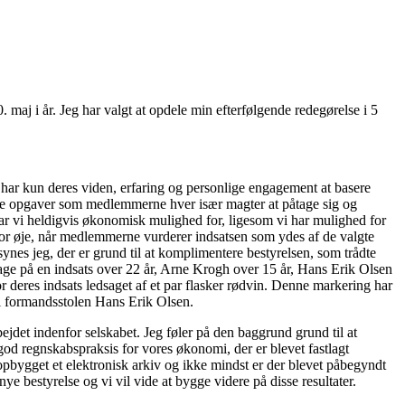
 maj i år. Jeg har valgt at opdele min efterfølgende redegørelse i 5
n har kun deres viden, erfaring og personlige engagement at basere
 af de opgaver som medlemmerne hver især magter at påtage sig og
ar vi heldigvis økonomisk mulighed for, ligesom vi har mulighed for
ig for øje, når medlemmerne vurderer indsatsen som ydes af de valgte
ynes jeg, der er grund til at komplimentere bestyrelsen, som trådte
age på en indsats over 22 år, Arne Krogh over 15 år, Hans Erik Olsen
 deres indsats ledsaget af et par flasker rødvin. Denne markering har
 i formandsstolen Hans Erik Olsen.
ejdet indenfor selskabet. Jeg føler på den baggrund grund til at
 god regnskabspraksis for vores økonomi, der er blevet fastlagt
 opbygget et elektronisk arkiv og ikke mindst er der blevet påbegyndt
e bestyrelse og vi vil vide at bygge videre på disse resultater.