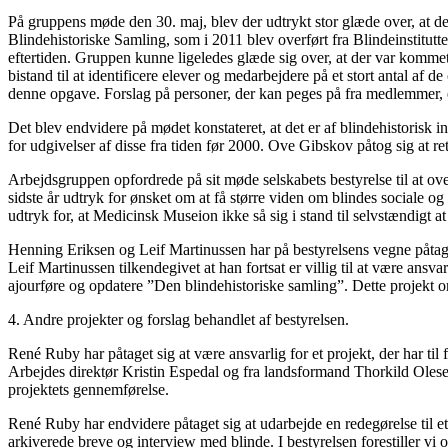
På gruppens møde den 30. maj, blev der udtrykt stor glæde over, at det
Blindehistoriske Samling, som i 2011 blev overført fra Blindeinstitutt
eftertiden. Gruppen kunne ligeledes glæde sig over, at der var kommet
bistand til at identificere elever og medarbejdere på et stort antal af
denne opgave. Forslag på personer, der kan peges på fra medlemmer,
Det blev endvidere på mødet konstateret, at det er af blindehistorisk
for udgivelser af disse fra tiden før 2000. Ove Gibskov påtog sig at 
Arbejdsgruppen opfordrede på sit møde selskabets bestyrelse til at o
sidste år udtryk for ønsket om at få større viden om blindes social
udtryk for, at Medicinsk Museion ikke så sig i stand til selvstændigt a
Henning Eriksen og Leif Martinussen har på bestyrelsens vegne påtaget 
Leif Martinussen tilkendegivet at han fortsat er villig til at være ansv
ajourføre og opdatere ”Den blindehistoriske samling”. Dette projekt om
4. Andre projekter og forslag behandlet af bestyrelsen.
René Ruby har påtaget sig at være ansvarlig for et projekt, der har til 
Arbejdes direktør Kristin Espedal og fra landsformand Thorkild Olesen. 
projektets gennemførelse.
René Ruby har endvidere påtaget sig at udarbejde en redegørelse til et 
arkiverede breve og interview med blinde. I bestyrelsen forestiller vi o