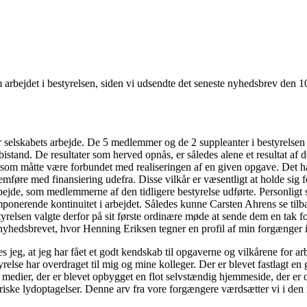
 arbejdet i bestyrelsen, siden vi udsendte det seneste nyhedsbrev den 10.
 for selskabets arbejde. De 5 medlemmer og de 2 suppleanter i bestyrelse
atsbistand. De resultater som herved opnås, er således alene et resultat
, som måtte være forbundet med realiseringen af en given opgave. Det h
gennemføre med finansiering udefra. Disse vilkår er væsentligt at holde s
ejde, som medlemmerne af den tidligere bestyrelse udførte. Personligt s
mponerende kontinuitet i arbejdet. Således kunne Carsten Ahrens se tilb
relsen valgte derfor på sit første ordinære møde at sende dem en tak for
f nyhedsbrevet, hvor Henning Eriksen tegner en profil af min forgænger
jeg, at jeg har fået et godt kendskab til opgaverne og vilkårene for arb
relse har overdraget til mig og mine kolleger. Der er blevet fastlagt en
te medier, der er blevet opbygget en flot selvstændig hjemmeside, der er
ske lydoptagelser. Denne arv fra vore forgængere værdsætter vi i den ny