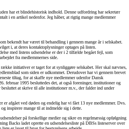
suden har et blindehistorisk indhold. Denne udfordring har sekretær
lt i en artikel nedenfor. Jeg håber, at rigtig mange medlemmer
 som bekendt har været til behandling i gennem mange år i selskabet.
ilget i, at deres kontaktoplysninger optages på listen.
else med listens udsendelse er der i 2 tilfælde begået fejl, som
i arbejdet fra medlemmernes side.
kke initiativer er taget for at synliggøre selskabet. Her skal nævnes,
s medlemsblad som siden er udkommet. Derudover har vi gennem brevet
 seneste tiltag, for at skaffe nye medlemmer udenfor Dansk
. februar 1995 besluttedes det, at også foreninger, institutioner og
ttet at skrive til alle institutioner m.v., der falder ind under
r er afgået ved døden og endelig har vi fået 13 nye medlemmer. Dvs.
og inspirere mange til at indmelde sig i dette.
e udsendelser på forskellige medier og sikre en regelmæssig opfølgning
ning Backs ladet oprette en udsendelsesliste på DBSs listeserver over
iste er lavet til brug for bestyrelsens arbejde.