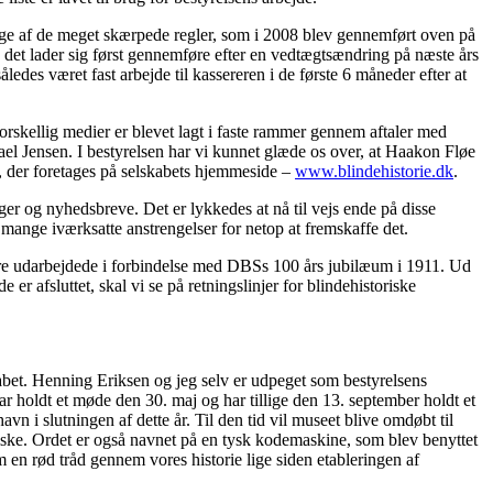
ølge af de meget skærpede regler, som i 2008 blev gennemført oven på
en det lader sig først gennemføre efter en vedtægtsændring på næste års
edes været fast arbejde til kassereren i de første 6 måneder efter at
rskellig medier er blevet lagt i faste rammer gennem aftaler med
Jensen. I bestyrelsen har vi kunnet glæde os over, at Haakon Fløe
r, der foretages på selskabets hjemmeside –
www.blindehistorie.dk
.
nger og nyhedsbreve. Det er lykkedes at nå til vejs ende på disse
 mange iværksatte anstrengelser for netop at fremskaffe det.
ængere udarbejdede i forbindelse med DBSs 100 års jubilæum i 1911. Ud
er afsluttet, skal vi se på retningslinjer for blindehistoriske
bet. Henning Eriksen og jeg selv er udpeget som bestyrelsens
 holdt et møde den 30. maj og har tillige den 13. september holdt et
 i slutningen af dette år. Til den tid vil museet blive omdøbt til
e. Ordet er også navnet på en tysk kodemaskine, som blev benyttet
 en rød tråd gennem vores historie lige siden etableringen af