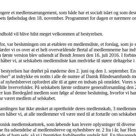
rrangere et medlemsarrangement, som både har et socialt islæt og som de
ets fødselsdag den 18. november. Programmet for dagen er nærmere omta
dhold vil blive hilst meget velkommen af bestyrelsen.
or, var beslutningen om at etablere en medlemsliste, et forslag, som jo
læder vi os over at et helt overvældende flertal af medlemmerne har indv
første version blev udsendt af Bendt Jensen den 16. juli 2016. I forbind
håber vi, at selskabets medlemsliste kan medvirke til større deltagelse 
estyrelsen har drøftet på møderne den 2. juni og den 1. september. En ræ
elelser” at indrykke en notits i alle de numre af Dansk Blindesamfund
af nyhedsbrevet opfordret alle til at gøre en indsats på området. Vores
le hvervefolder. På selskabets første ordinære generalforsamling den 26
kun Bredegård medlem som følge af denne beslutning, hvorfor vi har beslu
 har været medlem af selskabet.
samlingen har ikke ønsket at opretholde deres medlemskab, 3 medlemme
en håber vi, at alle medlemmer vil være med til at fortælle om selskabet 
tronisk medlemskartotek, som løbende kan levere oplysninger til divers
e fra udsendelse af medlemsbreve og nyhedsbrev nr. 2 fra i år, har Hen
af ham selv, så vi i fremtiden forhåbentlig undgår fejl. En tilsvarende l