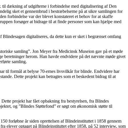
 til dækning af udgifterne i forbindelse med digitalisering af Den
endelig sket et gennembrud i bestræbelserne på at sikre samlingen for
n forbindelse var der blevet konstateret et behov for at skaffe
sgruppen forsøger at bidrage til at finde personer som kan hjælpe med
 Blindesagen digitaliseres, da dette kun er sket i begrænset omfang
historiske samling”. Jon Meyer fra Medicinsk Museion gav på et møde
lige beretninger herom. Han havde endvidere på det nævnte møde givet
erførte samling.
 til formål at belyse 70-ernes livsvilkår for blinde. Endvidere har
enstande. Dette projekt kan betragtes som et beskedent bidrag til at
. Dette projekt har fået opbakning fra bestyrelsen, fra Blindes
ojektet, og ”Blindes Støttefond” er søgt om økonomisk støtte til
 150 forløbne år siden oprettelsen af Blindeinstituttet i 1858 gennem
 fra elever optaget på Blindeinstituttet efter 1858, på 52 interview, som