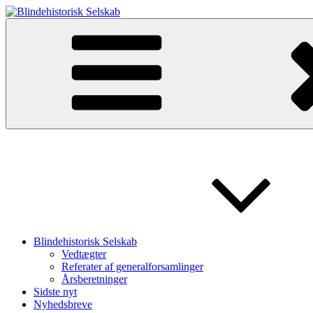
Videre
til
Blindehistorisk Selskab
Velkommen til Blindehistorisk Selskab.
indhold
Blindehistorisk Selskab
Vedtægter
Referater af generalforsamlinger
Årsberetninger
Sidste nyt
Nyhedsbreve