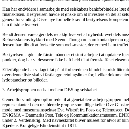
Han har endvidere i samarbejde med selskabets bankforbindelse løst d
finanskrisen. Bestyrelsen havde et ønske om at investere en del af sels
generalforsamling. Disse nye formelle krav til bestyrelsens kompetence 
han tiltrådte hvervet.
Bendt Jensen varetager dels redaktørhvervet af nyhedsbrevet dels ansv
Refnæsskolens trykkeri med Svend Thougaard som kontaktperson og m
Jensen har tilbudt at fortsætte som web-master, der er med ham truffe
Bestyrelsen lagde i de første måneder et stort arbejde i at opdatere hj
punkter, dog har vi desværre ikke haft held til at fremskaffe et eksem
Efterfølgende har vi taget fat på at forberede en blindehistorisk litt
over denne liste skal vi fastlægge retningslinjer for, hvilke dokumenter
lydoptagelser og billeder.
3. Arbejdsgruppen nedsat mellem DBS og selskabet.
Generalforsamlingen opfordrede til at genetablere arbejdsgruppen me
repræsentanter i den retablerede gruppe som tillige tæller Ove Gibsk
møde med museumsinspektør Eva Wistoft fra Post- og Telemuseet. Dette 
ENIGMA – Danmarks Post, Tele og Kommunikationsmuseum. ENIGMA er e
under 2. Verdenskrig. Med navneskiftet bliver museet for alvor af bli
Kjædens Kongelige Blindeinstitut i 1811.