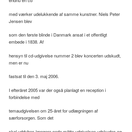
endnu en cd
med værker udelukkende af samme kunstner. Niels Peter
Jensen blev
som den første blinde i Danmark ansat i et offentligt
embede i 1838. Af
hensyn til cd-udgivelse nummer 2 blev koncerten udskudt,
men er nu
fastsat til den 3. maj 2006.
I efteråret 2005 var der også planlagt en reception i
forbindelse med
temaudgivelsen om 25-året for udlægningen af
særforsorgen. Som det
skal uddybes længere nede måtte udgivelsen udskydes og