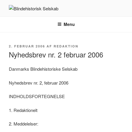
Videre
til
BLINDEHISTORISK SELSKAB
Velkommen til Blindehistorisk Selskab.
indhold
Menu
UDGIVET
2. FEBRUAR 2006
AF
REDAKTION
DEN
Nyhedsbrev nr. 2 februar 2006
Danmarks Blindehistoriske Selskab
Nyhedsbrev nr. 2, februar 2006
INDHOLDSFORTEGNELSE
1. Redaktionelt
2. Meddelelser: