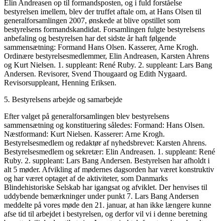
Elin Andreasen op til formandsposten, og i fuld forståelse
bestyrelsen imellem, blev der truffet aftale om, at Hans Olsen til
generalforsamlingen 2007, ønskede at blive opstillet som
bestyrelsens formandskandidat. Forsamlingen fulgte bestyrelsens
anbefaling og bestyrelsen har det sidste år haft følgende
sammensætning: Formand Hans Olsen. Kasserer, Arne Krogh.
Ordinære bestyrelsesmedlemmer, Elin Andreasen, Karsten Ahrens
og Kurt Nielsen. 1. suppleant: René Ruby. 2. suppleant: Lars Bang
Andersen. Revisorer, Svend Thougaard og Edith Nygaard.
Revisorsuppleant, Henning Eriksen.
5. Bestyrelsens arbejde og samarbejde
Efter valget på generalforsamlingen blev bestyrelsens
sammensætning og konstituering således: Formand: Hans Olsen.
Næstformand: Kurt Nielsen. Kasserer: Arne Krogh.
Bestyrelsesmedlem og redaktør af nyhedsbrevet: Karsten Ahrens.
Bestyrelsesmedlem og sekretær: Elin Andreasen. 1. suppleant: René
Ruby. 2. suppleant: Lars Bang Andersen. Bestyrelsen har afholdt i
alt 5 møder. Afvikling af mødernes dagsorden har været konstruktiv
og har været optaget af de aktiviteter, som Danmarks
Blindehistoriske Selskab har igangsat og afviklet. Der henvises til
uddybende bemærkninger under punkt 7. Lars Bang Andersen
meddelte på vores møde den 21. januar, at han ikke længere kunne
afse tid til arbejdet i bestyrelsen, og derfor vil vi i denne beretning