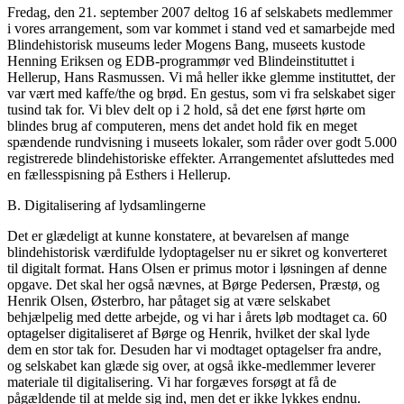
Fredag, den 21. september 2007 deltog 16 af selskabets medlemmer
i vores arrangement, som var kommet i stand ved et samarbejde med
Blindehistorisk museums leder Mogens Bang, museets kustode
Henning Eriksen og EDB-programmør ved Blindeinstituttet i
Hellerup, Hans Rasmussen. Vi må heller ikke glemme instituttet, der
var vært med kaffe/the og brød. En gestus, som vi fra selskabet siger
tusind tak for. Vi blev delt op i 2 hold, så det ene først hørte om
blindes brug af computeren, mens det andet hold fik en meget
spændende rundvisning i museets lokaler, som råder over godt 5.000
registrerede blindehistoriske effekter. Arrangementet afsluttedes med
en fællesspisning på Esthers i Hellerup.
B. Digitalisering af lydsamlingerne
Det er glædeligt at kunne konstatere, at bevarelsen af mange
blindehistorisk værdifulde lydoptagelser nu er sikret og konverteret
til digitalt format. Hans Olsen er primus motor i løsningen af denne
opgave. Det skal her også nævnes, at Børge Pedersen, Præstø, og
Henrik Olsen, Østerbro, har påtaget sig at være selskabet
behjælpelig med dette arbejde, og vi har i årets løb modtaget ca. 60
optagelser digitaliseret af Børge og Henrik, hvilket der skal lyde
dem en stor tak for. Desuden har vi modtaget optagelser fra andre,
og selskabet kan glæde sig over, at også ikke-medlemmer leverer
materiale til digitalisering. Vi har forgæves forsøgt at få de
pågældende til at melde sig ind, men det er ikke lykkes endnu.