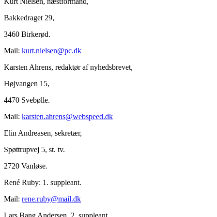
Kurt Nielsen, næstformand,
Bakkedraget 29,
3460 Birkerød.
Mail:
kurt.nielsen@pc.dk
Karsten Ahrens, redaktør af nyhedsbrevet,
Højvangen 15,
4470 Svebølle.
Mail:
karsten.ahrens@webspeed.dk
Elin Andreasen, sekretær,
Spøttrupvej 5, st. tv.
2720 Vanløse.
René Ruby: 1. suppleant.
Mail:
rene.ruby@mail.dk
Lars Bang Andersen, 2. suppleant.