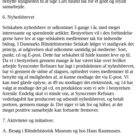
benytte lejligheden til at sige Lars tusind tak for et godt og loyalt
samarbejde.
6. Nyhedsbrevet
Selskabets nyhedsbrev er udkommet 3 gange i år, med meget
interessante og spændende artikler. Bestyrelsen vil i den forbindelse
gerne have lov at sige selskabets medlemmer tak for indsendte
bidrag. I Danmarks Blindehistoriske Selskab følger vi stadigvæk det
princip, at udgivelsen skal udkomme samtidig på medierne: Sort,
punkt, cd og E-post. Dette har selskabet til fulde kunnet leve op til.
Da vi i bestyrelsen gennem mange år har været klar over hvilket
arbejde Synscenter Refsnæs har lagt i produktionen af nyhedsbrevet,
har vi gennem de sidste af slagsen, opfordret vores medlemmer til at
benytte sig af muligheden af, at kunne modtage det via E-post. Vi
kan med glæde oplyse, at 49 nu modtager det elektronisk, og 14 har
valgt at modtage det på cd, en produktion som vi selv i bestyrelsen
forestår. Endelig skal vi minde om, at Synscenter Refsnæs
vederlagsfrit har produceret og udsendt nyhedsbrevet, og betalt
portoen, gennem mange år. Det siger vi tak for og håber, at det
meget positive samarbejde kan fortsætte fremover.
7. Aktiviteter og initiativer.
A. Besøg i Blindehistorisk Museum og hos Hans Rasmussen.