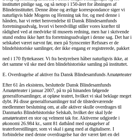
instituttet pinlige sag, og så netop i 150-året for åbningen af
Blindeinstituttet. Denne åbne og ærlige korrespondance siger vi
naturligvis både Mogens og Henning tak for, og med denne i
hånden, har vi rettet henvendelse til Dansk Blindesamfunds
forretningsudvalg, hvori vi beredvilligt stiller vores kræfter til
rådighed ved at medvirke til museets redning, men har i skrivende
stund endnu ikke hørt fra forretningsudvalget i denne sag. Det har i
selskabet været nævnt før, men på Synscenter Refsnæs er de
blindehistoriske samlinger, der ikke engang er registrerede, pakket
ned i 170 flyttekasser. Vi fra bestyrelsen håber naturligvis ikke, at
det samme vil ske med den blindehistoriske samling på instituttet.
E. Overdragelse af aktiver fra Dansk Blindesamfunds Amatørteater
Efter 61 års eksistens, besluttede Dansk Blindesamfunds
Amatørteater i januar 2007, på to på hinanden følgende
generalforsamlinger, at opløse teatret, hvilket vi skal beklage meget
dybt. På disse generalforsamlinger traf de tilstedeværende
medlemmer beslutning om, at alle aktiver skulle overdrages til
Danmarks Blindehistoriske Selskab, hvilket der skal lyde
amatørteatret en stor og velment tak for. Aktiverne udgjorde i
økonomi 26.984 kr., samt 81 datbånd med optagelser af
teaterforestillinger, som vi skal i gang med at digitalisere. I
forbindelse med denne overdragelse har der været ført en del