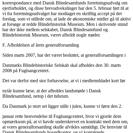
korrespondance med Dansk Blindesamfunds forretningsudvalg om
ejerforholdet, og disse brevudvekslinger har den 5. februar ført til at
vi fra forretningsudvalget har modtaget en skriftlig accept på det
forslag, som vi stillede om, at lade de økonomiske midler gå til aktivt
at forsøge at redde Blindehistorisk Museum. Men i skrivende stund
har der ikke mellem selskabet, Dansk Blindesamfund og
Blindehistorisk Museum, været afholdt nogle møder.
F. Afholdelsen af årets generalforsamling
Siden marts 2007, har det været besluttet, at generalforsamlingen i
Danmarks Blindehistoriske Selskab skal afholdes den 30. marts
2008 på Fuglsangcentret.
Det var derfor med stor forbavselse, at vi i medlemsbladet kort før
nytår kunne læse, at der afholdes landsmøde i Dansk
Blindesamfund, netop i det tidsrum.
Da Danmark jo stort set ligger stille i julen, kunne vi først den 2.
januar rette henvendelse til Fuglsangcentret, hvor vi gjorde dem
opmærksom på, at vi havde underskrevet en kontrakt med dem om,
at vores generalforsamling skulle afvikles samtidigt. De henviste til
Dansk Blindesamfunds hovedkontor, og vi kontaktede