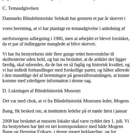
C. Temaudgivelsen
Danmarks Blindehistoriske Selskab har gennem et par år skrevet i
vores beretning, at vi har planlagt en temaudgivelse i anledning af
særforsorgens udlægning i 1980, men at arbejdet er blevet forsinket,
da et par af indlæggene manglede at blive skrevet.
Vi har fra bestyrelsens side flere gange rettet henvendelse til
skribenterne uden held, og har nu besluttet, at de artikler der ligger
færdig, skal udsendes, da de har en så faglig og historisk kvalitet, og
vi har indledt forhandlinger med forskellige parter, og håber allerede
i den mundtlige del af beretningen på generalforsamlingen, at kunne
komme med yderligere information i denne sag.
D. Lukningen af Blindehistorisk Museum
Det var med chok, at vi fra Blindehistorisk Museums leder, Mogens
Bang, fik besked om, at instituttets ledelse på et møde først i januar
2008 har besluttet at museets lokaler skal være ryddet den 1. juli. Vi
fra bestyrelsen har ført en tæt korrespondance med både Mogens
Bang og Henning Eriksen, i denne meget beklagelige, og for