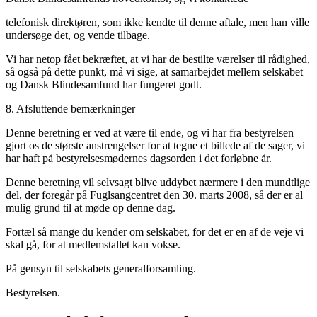
telefonisk direktøren, som ikke kendte til denne aftale, men han ville
undersøge det, og vende tilbage.
Vi har netop fået bekræftet, at vi har de bestilte værelser til rådighed,
så også på dette punkt, må vi sige, at samarbejdet mellem selskabet
og Dansk Blindesamfund har fungeret godt.
8. Afsluttende bemærkninger
Denne beretning er ved at være til ende, og vi har fra bestyrelsen
gjort os de største anstrengelser for at tegne et billede af de sager, vi
har haft på bestyrelsesmødernes dagsorden i det forløbne år.
Denne beretning vil selvsagt blive uddybet nærmere i den mundtlige
del, der foregår på Fuglsangcentret den 30. marts 2008, så der er al
mulig grund til at møde op denne dag.
Fortæl så mange du kender om selskabet, for det er en af de veje vi
skal gå, for at medlemstallet kan vokse.
På gensyn til selskabets generalforsamling.
Bestyrelsen.