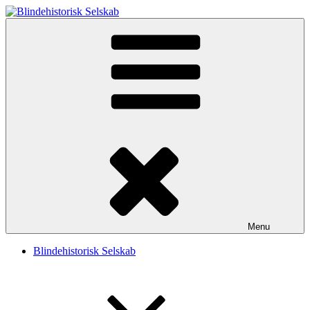
Videre
til
Blindehistorisk Selskab
Velkommen til Blindehistorisk Selskab.
indhold
Menu
Blindehistorisk Selskab