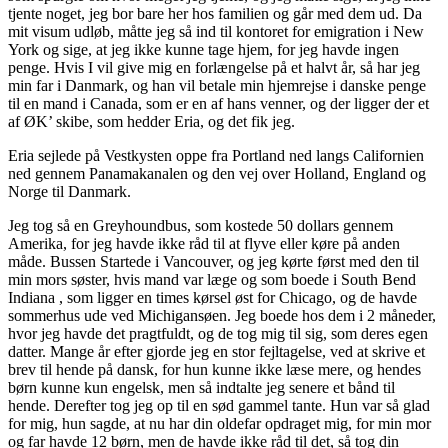
tjente noget, jeg bor bare her hos familien og går med dem ud. Da
mit visum udløb, måtte jeg så ind til kontoret for emigration i New
York og sige, at jeg ikke kunne tage hjem, for jeg havde ingen
penge. Hvis I vil give mig en forlængelse på et halvt år, så har jeg
min far i Danmark, og han vil betale min hjemrejse i danske penge
til en mand i Canada, som er en af hans venner, og der ligger der et
af ØK’ skibe, som hedder Eria, og det fik jeg.
Eria sejlede på Vestkysten oppe fra Portland ned langs Californien
ned gennem Panamakanalen og den vej over Holland, England og
Norge til Danmark.
Jeg tog så en Greyhoundbus, som kostede 50 dollars gennem
Amerika, for jeg havde ikke råd til at flyve eller køre på anden
måde. Bussen Startede i Vancouver, og jeg kørte først med den til
min mors søster, hvis mand var læge og som boede i South Bend
Indiana , som ligger en times kørsel øst for Chicago, og de havde
sommerhus ude ved Michigansøen. Jeg boede hos dem i 2 måneder,
hvor jeg havde det pragtfuldt, og de tog mig til sig, som deres egen
datter. Mange år efter gjorde jeg en stor fejltagelse, ved at skrive et
brev til hende på dansk, for hun kunne ikke læse mere, og hendes
børn kunne kun engelsk, men så indtalte jeg senere et bånd til
hende. Derefter tog jeg op til en sød gammel tante. Hun var så glad
for mig, hun sagde, at nu har din oldefar opdraget mig, for min mor
og far havde 12 børn, men de havde ikke råd til det, så tog din