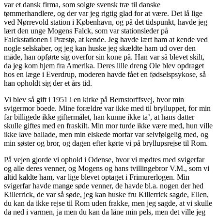
var et dansk firma, som solgte svensk træ til danske
tømmerhandlere, og der var jeg rigtig glad for at være. Det lå lige
ved Nørrevold station i København, og på det tidspunkt, havde jeg
lært den unge Mogens Falck, som var stationsleder på
Falckstationen i Præstø, at kende. Jeg havde lært ham at kende ved
nogle selskaber, og jeg kan huske jeg skældte ham ud over den
måde, han opførte sig overfor sin kone på. Han var så blevet skilt,
da jeg kom hjem fra Amerika. Deres lille dreng Ole blev opdraget
hos en læge i Everdrup, moderen havde fået en fødselspsykose, så
han opholdt sig der et års tid.
Vi blev så gift i 1951 i en kirke på Bernstorffsvej, hvor min
svigermor boede. Mine forældre var ikke med til brylluppet, for min
far billigede ikke giftermålet, han kunne ikke ta’, at hans datter
skulle giftes med en fraskilt. Min mor turde ikke være med, hun ville
ikke lave ballade, men min elskede morfar var selvfølgelig med, og
min søster og bror, og dagen efter kørte vi på bryllupsrejse til Rom.
På vejen gjorde vi ophold i Odense, hvor vi mødtes med svigerfar
og alle deres venner, og Mogens og hans tvillingebror V.M., som vi
altid kaldte ham, var lige blevet optaget i Frimurerlogen. Min
svigerfar havde mange søde venner, de havde bl.a. nogen der hed
Killerrick, de var så søde, jeg kan huske fru Killerrick sagde, Ellen,
du kan da ikke rejse til Rom uden frakke, men jeg sagde, at vi skulle
da ned i varmen, ja men du kan da låne min pels, men det ville jeg