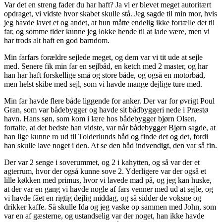
Var det en streng fader du har haft? Ja vi er blevet meget autoritært
opdraget, vi vidste hvor skabet skulle stå. Jeg sagde til min mor, hvis
jeg havde lavet et og andet, at hun måtte endelig ikke fortælle det til
far, og somme tider kunne jeg lokke hende til at lade være, men vi
har trods alt haft en god barndom.
Min farfars forældre sejlede meget, og dem var vi tit ude at sejle
med. Senere fik min far en sejlbåd, en ketch med 2 master, og har
han har haft forskellige små og store både, og også en motorbåd,
men helst skibe med sejl, som vi havde mange dejlige ture med.
Min far havde flere både liggende for anker. Der var for øvrigt Poul
Gran, som var bådebygger og havde sit bådbyggeri nede i Præstø
havn. Hans søn, som kom i lære hos bådebygger bjørn Olsen,
fortalte, at det bedste han vidste, var når bådebygger Bjørn sagde, at
han lige kunne ro ud til Tolderlunds båd og finde det og det, fordi
han skulle lave noget i den. At se den båd indvendigt, den var så fin.
Der var 2 senge i soverummet, og 2 i kahytten, og så var der et
agterrum, hvor der også kunne sove 2. Yderligere var der også et
lille køkken med primus, hvor vi lavede mad på, og jeg kan huske,
at der var en gang vi havde nogle af fars venner med ud at sejle, og
vi havde fået en rigtig dejlig middag, og så sidder de voksne og
drikker kaffe. Så skulle Ida og jeg vaske op sammen med John, som
var en af gæsterne, og ustandselig var der noget, han ikke havde