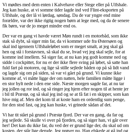
Vi mødtes med dem enten i Kalvehave eller Stege eller på Ulfshale.
Jeg kan huske, at vi somme tider lagde ind ved Flint-eksporten på
Ulfshale, og der lå vi lørdag, søndag. Da de var yngre end mine
forældre, var der ikke rigtig nogen børn at lege med, og da de senere
fik børn, var de jo meget mindre end os.
Der var en gang vi havde været Møn rundt i en motorbåd, som ikke
stak så dybt, så siger min far, da vi kommer ude fra Østersøen og
skal ind igennem Ulfshaleløbet som er meget smalt, at jeg skal gå
hen og stå i forstavnen, så skal du se, hvad vej jeg skal sejle, for at
komme ind imellem. Så siger far, at nu kan jeg godt komme ned og
sidde i cockpittet, for nu er der ikke flere sving på løbet, så satte han
fuld fart på motoren, og lige så stille sejlede båden op på så lidt vand
og lagde sig om på siden, så var vi gået på grund. Vi kunne ikke
komme af, vi måtte ligge der om natten, hele familien måtte ligge i
en stor bylt nede i den ene side. Næste morgen sagde far, at nu tar
jeg jollen og ror ind, og så ringer jeg hjem efter nogen til at hente jer
i bil til Præstø, og så skal jeg ind og se at få fat i en skipper, som kan
hive mig af. Men det kom til at koste ham en ordentlig sum penge,
for den stod fast, og jeg kan huske, vi grinede sådan af det.
Vi har tit stået på grund i Præstø fjord. Der var en gang, da far og
jeg sejlede. Så skulle vi over på fjorden, og så siger han, vi går over
her! Det kan du ikke far, du ved der er grund lige der, du skal ud om
kosten, der står lige derude. Jeg prøver nu. Han elskede at gå ind og