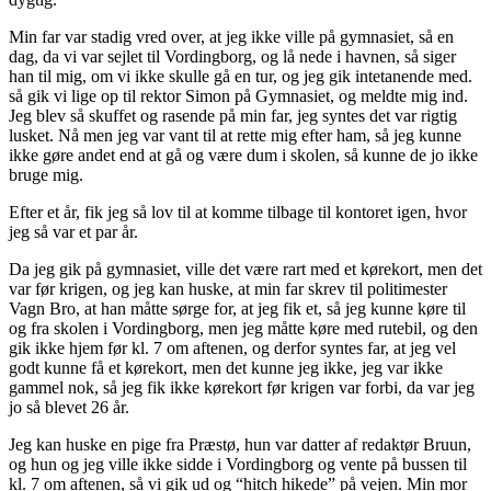
Min far var stadig vred over, at jeg ikke ville på gymnasiet, så en
dag, da vi var sejlet til Vordingborg, og lå nede i havnen, så siger
han til mig, om vi ikke skulle gå en tur, og jeg gik intetanende med.
så gik vi lige op til rektor Simon på Gymnasiet, og meldte mig ind.
Jeg blev så skuffet og rasende på min far, jeg syntes det var rigtig
lusket. Nå men jeg var vant til at rette mig efter ham, så jeg kunne
ikke gøre andet end at gå og være dum i skolen, så kunne de jo ikke
bruge mig.
Efter et år, fik jeg så lov til at komme tilbage til kontoret igen, hvor
jeg så var et par år.
Da jeg gik på gymnasiet, ville det være rart med et kørekort, men det
var før krigen, og jeg kan huske, at min far skrev til politimester
Vagn Bro, at han måtte sørge for, at jeg fik et, så jeg kunne køre til
og fra skolen i Vordingborg, men jeg måtte køre med rutebil, og den
gik ikke hjem før kl. 7 om aftenen, og derfor syntes far, at jeg vel
godt kunne få et kørekort, men det kunne jeg ikke, jeg var ikke
gammel nok, så jeg fik ikke kørekort før krigen var forbi, da var jeg
jo så blevet 26 år.
Jeg kan huske en pige fra Præstø, hun var datter af redaktør Bruun,
og hun og jeg ville ikke sidde i Vordingborg og vente på bussen til
kl. 7 om aftenen, så vi gik ud og “hitch hikede” på vejen. Min mor