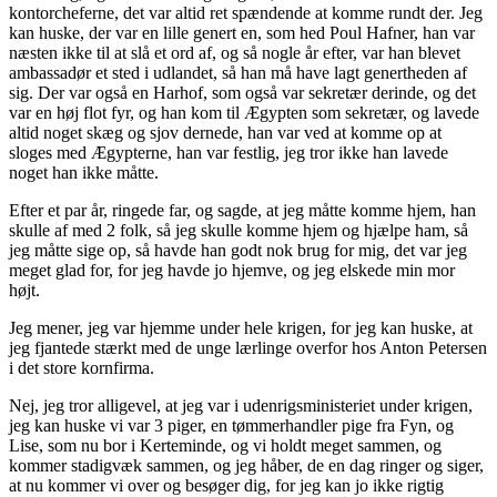
kontorcheferne, det var altid ret spændende at komme rundt der. Jeg
kan huske, der var en lille genert en, som hed Poul Hafner, han var
næsten ikke til at slå et ord af, og så nogle år efter, var han blevet
ambassadør et sted i udlandet, så han må have lagt genertheden af
sig. Der var også en Harhof, som også var sekretær derinde, og det
var en høj flot fyr, og han kom til Ægypten som sekretær, og lavede
altid noget skæg og sjov dernede, han var ved at komme op at
sloges med Ægypterne, han var festlig, jeg tror ikke han lavede
noget han ikke måtte.
Efter et par år, ringede far, og sagde, at jeg måtte komme hjem, han
skulle af med 2 folk, så jeg skulle komme hjem og hjælpe ham, så
jeg måtte sige op, så havde han godt nok brug for mig, det var jeg
meget glad for, for jeg havde jo hjemve, og jeg elskede min mor
højt.
Jeg mener, jeg var hjemme under hele krigen, for jeg kan huske, at
jeg fjantede stærkt med de unge lærlinge overfor hos Anton Petersen
i det store kornfirma.
Nej, jeg tror alligevel, at jeg var i udenrigsministeriet under krigen,
jeg kan huske vi var 3 piger, en tømmerhandler pige fra Fyn, og
Lise, som nu bor i Kerteminde, og vi holdt meget sammen, og
kommer stadigvæk sammen, og jeg håber, de en dag ringer og siger,
at nu kommer vi over og besøger dig, for jeg kan jo ikke rigtig