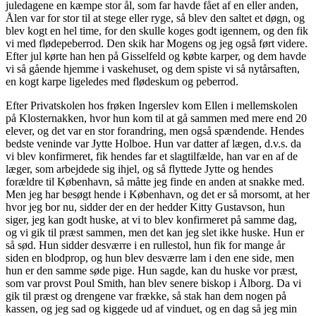
juledagene en kæmpe stor ål, som far havde fået af en eller anden,
Ålen var for stor til at stege eller ryge, så blev den saltet et døgn, og
blev kogt en hel time, for den skulle koges godt igennem, og den fik
vi med flødepeberrod. Den skik har Mogens og jeg også ført videre.
Efter jul kørte han hen på Gisselfeld og købte karper, og dem havde
vi så gående hjemme i vaskehuset, og dem spiste vi så nytårsaften,
en kogt karpe ligeledes med flødeskum og peberrod.
Efter Privatskolen hos frøken Ingerslev kom Ellen i mellemskolen
på Klosternakken, hvor hun kom til at gå sammen med mere end 20
elever, og det var en stor forandring, men også spændende. Hendes
bedste veninde var Jytte Holboe. Hun var datter af lægen, d.v.s. da
vi blev konfirmeret, fik hendes far et slagtilfælde, han var en af de
læger, som arbejdede sig ihjel, og så flyttede Jytte og hendes
forældre til København, så måtte jeg finde en anden at snakke med.
Men jeg har besøgt hende i København, og det er så morsomt, at her
hvor jeg bor nu, sidder der en der hedder Kitty Gustavson, hun
siger, jeg kan godt huske, at vi to blev konfirmeret på samme dag,
og vi gik til præst sammen, men det kan jeg slet ikke huske. Hun er
så sød. Hun sidder desværre i en rullestol, hun fik for mange år
siden en blodprop, og hun blev desværre lam i den ene side, men
hun er den samme søde pige. Hun sagde, kan du huske vor præst,
som var provst Poul Smith, han blev senere biskop i Ålborg. Da vi
gik til præst og drengene var frække, så stak han dem nogen på
kassen, og jeg sad og kiggede ud af vinduet, og en dag så jeg min