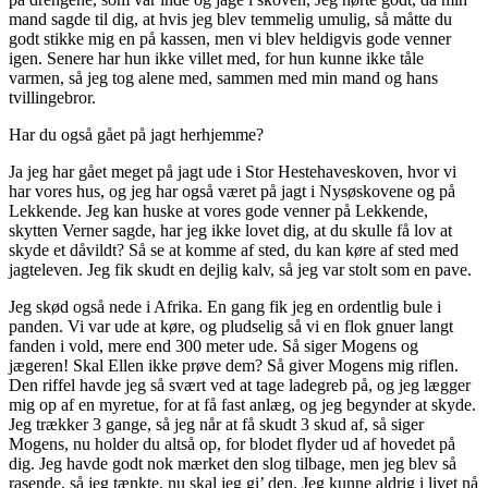
mand sagde til dig, at hvis jeg blev temmelig umulig, så måtte du
godt stikke mig en på kassen, men vi blev heldigvis gode venner
igen. Senere har hun ikke villet med, for hun kunne ikke tåle
varmen, så jeg tog alene med, sammen med min mand og hans
tvillingebror.
Har du også gået på jagt herhjemme?
Ja jeg har gået meget på jagt ude i Stor Hestehaveskoven, hvor vi
har vores hus, og jeg har også været på jagt i Nysøskovene og på
Lekkende. Jeg kan huske at vores gode venner på Lekkende,
skytten Verner sagde, har jeg ikke lovet dig, at du skulle få lov at
skyde et dåvildt? Så se at komme af sted, du kan køre af sted med
jagteleven. Jeg fik skudt en dejlig kalv, så jeg var stolt som en pave.
Jeg skød også nede i Afrika. En gang fik jeg en ordentlig bule i
panden. Vi var ude at køre, og pludselig så vi en flok gnuer langt
fanden i vold, mere end 300 meter ude. Så siger Mogens og
jægeren! Skal Ellen ikke prøve dem? Så giver Mogens mig riflen.
Den riffel havde jeg så svært ved at tage ladegreb på, og jeg lægger
mig op af en myretue, for at få fast anlæg, og jeg begynder at skyde.
Jeg trækker 3 gange, så jeg når at få skudt 3 skud af, så siger
Mogens, nu holder du altså op, for blodet flyder ud af hovedet på
dig. Jeg havde godt nok mærket den slog tilbage, men jeg blev så
rasende, så jeg tænkte, nu skal jeg gi’ den. Jeg kunne aldrig i livet nå