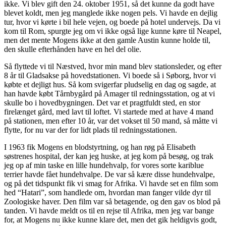
ikke. Vi blev gift den 24. oktober 1951, så det kunne da godt have
blevet koldt, men jeg manglede ikke nogen pels. Vi havde en dejlig
tur, hvor vi kørte i bil hele vejen, og boede på hotel undervejs. Da vi
kom til Rom, spurgte jeg om vi ikke også lige kunne køre til Neapel,
men det mente Mogens ikke at den gamle Austin kunne holde til,
den skulle efterhånden have en hel del olie.
Så flyttede vi til Næstved, hvor min mand blev stationsleder, og efter
8 år til Gladsakse på hovedstationen. Vi boede så i Søborg, hvor vi
købte et dejligt hus. Så kom svigerfar pludselig en dag og sagde, at
han havde købt Tårnbygård på Amager til redningsstation, og at vi
skulle bo i hovedbygningen. Det var et pragtfuldt sted, en stor
firelænget gård, med lavt til loftet. Vi startede med at have 4 mand
på stationen, men efter 10 år, var det vokset til 50 mand, så måtte vi
flytte, for nu var der for lidt plads til redningsstationen.
I 1963 fik Mogens en blodstyrtning, og han røg på Elisabeth
søstrenes hospital, der kan jeg huske, at jeg kom på besøg, og trak
jeg op af min taske en lille hundehvalp, for vores sorte kariblue
terrier havde fået hundehvalpe. De var så kære disse hundehvalpe,
og på det tidspunkt fik vi smag for Afrika. Vi havde set en film som
hed “Hatari”, som handlede om, hvordan man fanger vilde dyr til
Zoologiske haver. Den film var så betagende, og den gav os blod på
tanden. Vi havde meldt os til en rejse til Afrika, men jeg var bange
for, at Mogens nu ikke kunne klare det, men det gik heldigvis godt,