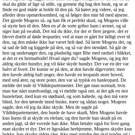
skal du glide af lige så stille, og gemme dig bag den busk, og se at
finde en god måde at holde til den på. Så kører jeg videre, så jeg
afleder dens opmærksomhed, og så følger den min bil med øjnene.
Det gjorde Mogens så, og han fik et perfekt skud, og Mogens ville
så styrte hen til den. Men en af de sorte griber ham i ærmet, og så
siger han på swahili, Det må du ikke, for der er flere jægere, der er
blevet dræbt af døde leoparder, ved at man er gået for tidligt over til
den, og den måske ikke har været helt død. Så lærte Mogens det, og
så sad de lidt og kiggede på den, og så var den stendød. Så går de
hen og undersøger den, og pludselig siger Rhe med rædsel i blikket,
at det er en hermafrodit! Hvad siger du? sagde Mogens, og jeg der
aldrig skyder hundyr, jeg vil ikke skyde hundyr. Det var en der var
halvt af hvert. De kunne se på den, at den havde digevorter. men
den havde aldrig haft unger, den havde en leopards store hoved,
med små ører, og store poter, den var så typisk en hanleopard. De
meldte det inde til Vildtdepartementet. Det gør man normalt, hvis
man har nået usædvanligt, og vi meldte også om, at der gik en stor
hunelefant, med kun en stødtand, og som haltede, og den må være
blind, for den tørnede imod buske, træer og sådan noget. Mogens
sagde, den vil jeg da ikke skyde. Men de sagde på
Vildtdepartementet, den burde de have skudt, Men Mogens havde
kun lisens til at skyde en elefant, og den havde han skudt på en
anden jagt, så det vovede han ikke. Man betaler også for hver gang
man skyder et dyr. Det er ligesådan herhjemme, Mogens skyder kun
bukke, han skyder aldrig råer, ikke med mindre der skal tyndes ud i