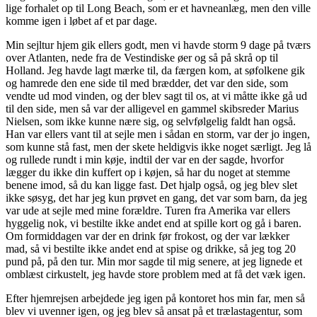
lige forhalet op til Long Beach, som er et havneanlæg, men den ville
komme igen i løbet af et par dage.
Min sejltur hjem gik ellers godt, men vi havde storm 9 dage på tværs
over Atlanten, nede fra de Vestindiske øer og så på skrå op til
Holland. Jeg havde lagt mærke til, da færgen kom, at søfolkene gik
og hamrede den ene side til med brædder, det var den side, som
vendte ud mod vinden, og der blev sagt til os, at vi måtte ikke gå ud
til den side, men så var der alligevel en gammel skibsreder Marius
Nielsen, som ikke kunne nære sig, og selvfølgelig faldt han også.
Han var ellers vant til at sejle men i sådan en storm, var der jo ingen,
som kunne stå fast, men der skete heldigvis ikke noget særligt. Jeg lå
og rullede rundt i min køje, indtil der var en der sagde, hvorfor
lægger du ikke din kuffert op i køjen, så har du noget at stemme
benene imod, så du kan ligge fast. Det hjalp også, og jeg blev slet
ikke søsyg, det har jeg kun prøvet en gang, det var som barn, da jeg
var ude at sejle med mine forældre. Turen fra Amerika var ellers
hyggelig nok, vi bestilte ikke andet end at spille kort og gå i baren.
Om formiddagen var der en drink før frokost, og der var lækker
mad, så vi bestilte ikke andet end at spise og drikke, så jeg tog 20
pund på, på den tur. Min mor sagde til mig senere, at jeg lignede et
omblæst cirkustelt, jeg havde store problem med at få det væk igen.
Efter hjemrejsen arbejdede jeg igen på kontoret hos min far, men så
blev vi uvenner igen, og jeg blev så ansat på et trælastagentur, som