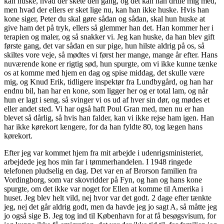
kan huske, hvad der skete den gang, og det kan han drille mig med,
men hvad der ellers er sket lige nu, kan han ikke huske. Hvis han
kone siger, Peter du skal gøre sådan og sådan, skal hun huske at
give ham det på tryk, ellers så glemmer han det. Han kommer her i
terapien og maler, og så snakker vi. Jeg kan huske, da han blev gift
første gang, det var sådan en sur pige, hun hilste aldrig på os, så
skiltes vore veje, så mødtes vi først her mange, mange år efter. Hans
nuværende kone er rigtig sød, hun spurgte, om vi ikke kunne tænke
os at komme med hjem en dag og spise middag, det skulle være
mig, og Knud Erik, tidligere inspektør fra Lundbygård, og han har
endnu bil, han har en kone, som ligger her og er total lam, og når
hun er lagt i seng, så svinger vi os ud af hver sin dør, og mødes et
eller andet sted. Vi har også haft Poul Gran med, men nu er han
blevet så dårlig, så hvis han falder, kan vi ikke rejse ham igen. Han
har ikke kørekort længere, for da han fyldte 80, tog lægen hans
kørekort.
Efter jeg var kommet hjem fra mit arbejde i udenrigsministeriet,
arbejdede jeg hos min far i tømmerhandelen. I 1948 ringede
telefonen pludselig en dag. Det var en af Brorson familien fra
Vordingborg, som var skovridder på Fyn, og han og hans kone
spurgte, om det ikke var noget for Ellen at komme til Amerika i
huset. Jeg blev helt vild, nej hvor var det godt. 2 dage efter tænkte
jeg, nej det går aldrig godt, men da havde jeg jo sagt A, så måtte jeg
jo også sige B. Jeg tog ind til København for at få besøgsvisum, for