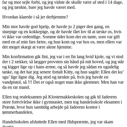
far og mor sejle forbi, og jeg vidste de skulle være af sted i 14 dage,
og jeg tænkte, bare jeg havde været med.
Hvordan klarede i så jer derhjemme?
Min mor havde god hjælp, de havde jo 2 piger den gang, en
stuepige og en kokkepige, og de havde fået lov til at tæske os, hvis
vi ikke var ordentlige. Somme tider kom der en tante, som var gift
med en af min fars fætre, og hun kom og var hos os, men ellers var
det meget skægt at være alene hjemme.
Min konfirmation gik fint, jeg var i en fin lang hvid kjole, og vi stod
der i 2 rækker, så lægger provsten sin hånd på mit hoved, og jeg står
og kigger lige op i hans ærme, og så havde jeg sådan en ugudelig
tanke, og det har jeg senere fortalt Kitty, og hun sagde: Ellen det ku’
sgu’ lige ligne dig. Jeg stod og tænkte på, hvis jeg havde en
vandpistol, så !!! Det er også noget man ikke glemmer. Men han var
da en rar mand.
Ellen tog realeksamen på Klosternakkeskolen og gik til faderens
store fortvivlelse ikke i gymnasiet, men tog handelsskole eksamen i
Præstø, hvor hun samtidig arbejde på faderens kontor i
tømmerhandelen.
Handelsskolen afsluttede Ellen med flidspræmie, jeg var skam
dygtig.