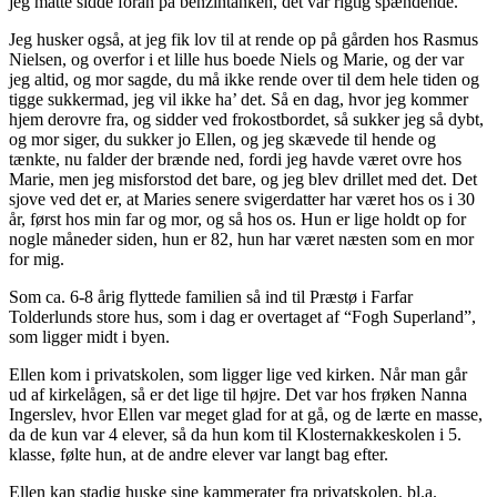
jeg måtte sidde foran på benzintanken, det var rigtig spændende.
Jeg husker også, at jeg fik lov til at rende op på gården hos Rasmus
Nielsen, og overfor i et lille hus boede Niels og Marie, og der var
jeg altid, og mor sagde, du må ikke rende over til dem hele tiden og
tigge sukkermad, jeg vil ikke ha’ det. Så en dag, hvor jeg kommer
hjem derovre fra, og sidder ved frokostbordet, så sukker jeg så dybt,
og mor siger, du sukker jo Ellen, og jeg skævede til hende og
tænkte, nu falder der brænde ned, fordi jeg havde været ovre hos
Marie, men jeg misforstod det bare, og jeg blev drillet med det. Det
sjove ved det er, at Maries senere svigerdatter har været hos os i 30
år, først hos min far og mor, og så hos os. Hun er lige holdt op for
nogle måneder siden, hun er 82, hun har været næsten som en mor
for mig.
Som ca. 6-8 årig flyttede familien så ind til Præstø i Farfar
Tolderlunds store hus, som i dag er overtaget af “Fogh Superland”,
som ligger midt i byen.
Ellen kom i privatskolen, som ligger lige ved kirken. Når man går
ud af kirkelågen, så er det lige til højre. Det var hos frøken Nanna
Ingerslev, hvor Ellen var meget glad for at gå, og de lærte en masse,
da de kun var 4 elever, så da hun kom til Klosternakkeskolen i 5.
klasse, følte hun, at de andre elever var langt bag efter.
Ellen kan stadig huske sine kammerater fra privatskolen, bl.a.