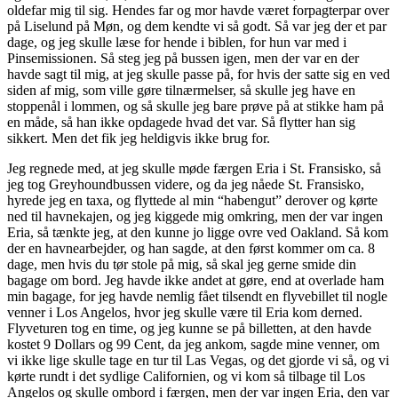
oldefar mig til sig. Hendes far og mor havde været forpagterpar over
på Liselund på Møn, og dem kendte vi så godt. Så var jeg der et par
dage, og jeg skulle læse for hende i biblen, for hun var med i
Pinsemissionen. Så steg jeg på bussen igen, men der var en der
havde sagt til mig, at jeg skulle passe på, for hvis der satte sig en ved
siden af mig, som ville gøre tilnærmelser, så skulle jeg have en
stoppenål i lommen, og så skulle jeg bare prøve på at stikke ham på
en måde, så han ikke opdagede hvad det var. Så flytter han sig
sikkert. Men det fik jeg heldigvis ikke brug for.
Jeg regnede med, at jeg skulle møde færgen Eria i St. Fransisko, så
jeg tog Greyhoundbussen videre, og da jeg nåede St. Fransisko,
hyrede jeg en taxa, og flyttede al min “habengut” derover og kørte
ned til havnekajen, og jeg kiggede mig omkring, men der var ingen
Eria, så tænkte jeg, at den kunne jo ligge ovre ved Oakland. Så kom
der en havnearbejder, og han sagde, at den først kommer om ca. 8
dage, men hvis du tør stole på mig, så skal jeg gerne smide din
bagage om bord. Jeg havde ikke andet at gøre, end at overlade ham
min bagage, for jeg havde nemlig fået tilsendt en flyvebillet til nogle
venner i Los Angelos, hvor jeg skulle være til Eria kom derned.
Flyveturen tog en time, og jeg kunne se på billetten, at den havde
kostet 9 Dollars og 99 Cent, da jeg ankom, sagde mine venner, om
vi ikke lige skulle tage en tur til Las Vegas, og det gjorde vi så, og vi
kørte rundt i det sydlige Californien, og vi kom så tilbage til Los
Angelos og skulle ombord i færgen, men der var ingen Eria, den var