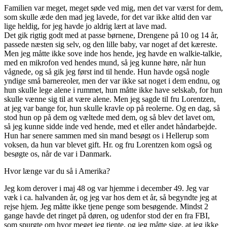
Familien var meget, meget søde ved mig, men det var værst for dem,
som skulle æde den mad jeg lavede, for det var ikke altid den var
lige heldig, for jeg havde jo aldrig lært at lave mad.
Det gik rigtig godt med at passe børnene, Drengene på 10 og 14 år,
passede næsten sig selv, og den lille baby, var noget af det kæreste.
Men jeg måtte ikke sove inde hos hende, jeg havde en walkie-talkie,
med en mikrofon ved hendes mund, så jeg kunne høre, når hun
vågnede, og så gik jeg først ind til hende. Hun havde også nogle
yndige små barnereoler, men der var ikke sat noget i dem endnu, og
hun skulle lege alene i rummet, hun måtte ikke have selskab, for hun
skulle vænne sig til at være alene. Men jeg sagde til fru Lorentzen,
at jeg var bange for, hun skulle kravle op på reolerne. Og en dag, så
stod hun op på dem og væltede med dem, og så blev det lavet om,
så jeg kunne sidde inde ved hende, med et eller andet håndarbejde.
Hun har senere sammen med sin mand besøgt os i Hellerup som
voksen, da hun var blevet gift. Hr. og fru Lorentzen kom også og
besøgte os, når de var i Danmark.
Hvor længe var du så i Amerika?
Jeg kom derover i maj 48 og var hjemme i december 49. Jeg var
væk i ca. halvanden år, og jeg var hos dem et år, så begyndte jeg at
rejse hjem. Jeg måtte ikke tjene penge som besøgende. Mindst 2
gange havde det ringet på døren, og udenfor stod der en fra FBI,
som spurgte om hvor meget jeg tjente, og jeg måtte sige, at jeg ikke