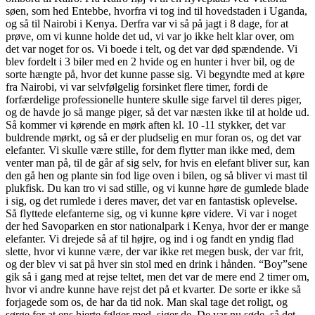
søen, som hed Entebbe, hvorfra vi tog ind til hovedstaden i Uganda,
og så til Nairobi i Kenya. Derfra var vi så på jagt i 8 dage, for at
prøve, om vi kunne holde det ud, vi var jo ikke helt klar over, om
det var noget for os. Vi boede i telt, og det var død spændende. Vi
blev fordelt i 3 biler med en 2 hvide og en hunter i hver bil, og de
sorte hængte på, hvor det kunne passe sig. Vi begyndte med at køre
fra Nairobi, vi var selvfølgelig forsinket flere timer, fordi de
forfærdelige professionelle huntere skulle sige farvel til deres piger,
og de havde jo så mange piger, så det var næsten ikke til at holde ud.
Så kommer vi kørende en mørk aften kl. 10 -11 stykker, det var
buldrende mørkt, og så er der pludselig en mur foran os, og det var
elefanter. Vi skulle være stille, for dem flytter man ikke med, dem
venter man på, til de går af sig selv, for hvis en elefant bliver sur, kan
den gå hen og plante sin fod lige oven i bilen, og så bliver vi mast til
plukfisk. Du kan tro vi sad stille, og vi kunne høre de gumlede blade
i sig, og det rumlede i deres maver, det var en fantastisk oplevelse.
Så flyttede elefanterne sig, og vi kunne køre videre. Vi var i noget
der hed Savoparken en stor nationalpark i Kenya, hvor der er mange
elefanter. Vi drejede så af til højre, og ind i og fandt en yndig flad
slette, hvor vi kunne være, der var ikke ret megen busk, der var frit,
og der blev vi sat på hver sin stol med en drink i hånden. “Boy”sene
gik så i gang med at rejse teltet, men det var de mere end 2 timer om,
hvor vi andre kunne have rejst det på et kvarter. De sorte er ikke så
forjagede som os, de har da tid nok. Man skal tage det roligt, og
sørge for at ens hjerte følger med, siger de. De var nu søde, så det