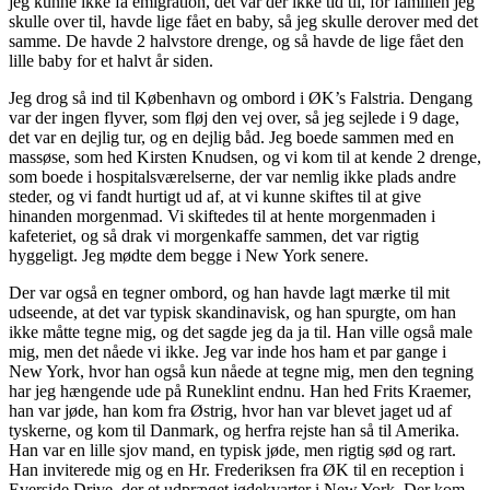
jeg kunne ikke få emigration, det var der ikke tid til, for familien jeg
skulle over til, havde lige fået en baby, så jeg skulle derover med det
samme. De havde 2 halvstore drenge, og så havde de lige fået den
lille baby for et halvt år siden.
Jeg drog så ind til København og ombord i ØK’s Falstria. Dengang
var der ingen flyver, som fløj den vej over, så jeg sejlede i 9 dage,
det var en dejlig tur, og en dejlig båd. Jeg boede sammen med en
massøse, som hed Kirsten Knudsen, og vi kom til at kende 2 drenge,
som boede i hospitalsværelserne, der var nemlig ikke plads andre
steder, og vi fandt hurtigt ud af, at vi kunne skiftes til at give
hinanden morgenmad. Vi skiftedes til at hente morgenmaden i
kafeteriet, og så drak vi morgenkaffe sammen, det var rigtig
hyggeligt. Jeg mødte dem begge i New York senere.
Der var også en tegner ombord, og han havde lagt mærke til mit
udseende, at det var typisk skandinavisk, og han spurgte, om han
ikke måtte tegne mig, og det sagde jeg da ja til. Han ville også male
mig, men det nåede vi ikke. Jeg var inde hos ham et par gange i
New York, hvor han også kun nåede at tegne mig, men den tegning
har jeg hængende ude på Runeklint endnu. Han hed Frits Kraemer,
han var jøde, han kom fra Østrig, hvor han var blevet jaget ud af
tyskerne, og kom til Danmark, og herfra rejste han så til Amerika.
Han var en lille sjov mand, en typisk jøde, men rigtig sød og rart.
Han inviterede mig og en Hr. Frederiksen fra ØK til en reception i
Everside Drive, der et udpræget jødekvarter i New York. Der kom