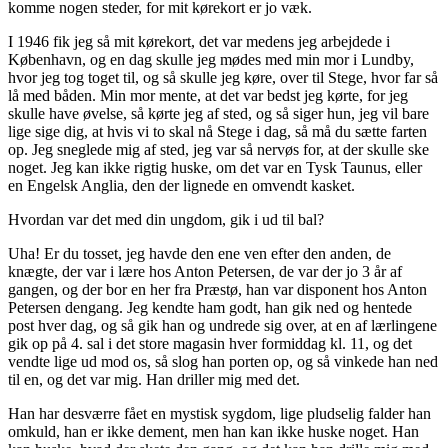
komme nogen steder, for mit kørekort er jo væk.
I 1946 fik jeg så mit kørekort, det var medens jeg arbejdede i
København, og en dag skulle jeg mødes med min mor i Lundby,
hvor jeg tog toget til, og så skulle jeg køre, over til Stege, hvor far så
lå med båden. Min mor mente, at det var bedst jeg kørte, for jeg
skulle have øvelse, så kørte jeg af sted, og så siger hun, jeg vil bare
lige sige dig, at hvis vi to skal nå Stege i dag, så må du sætte farten
op. Jeg sneglede mig af sted, jeg var så nervøs for, at der skulle ske
noget. Jeg kan ikke rigtig huske, om det var en Tysk Taunus, eller
en Engelsk Anglia, den der lignede en omvendt kasket.
Hvordan var det med din ungdom, gik i ud til bal?
Uha! Er du tosset, jeg havde den ene ven efter den anden, de
knægte, der var i lære hos Anton Petersen, de var der jo 3 år af
gangen, og der bor en her fra Præstø, han var disponent hos Anton
Petersen dengang. Jeg kendte ham godt, han gik ned og hentede
post hver dag, og så gik han og undrede sig over, at en af lærlingene
gik op på 4. sal i det store magasin hver formiddag kl. 11, og det
vendte lige ud mod os, så slog han porten op, og så vinkede han ned
til en, og det var mig. Han driller mig med det.
Han har desværre fået en mystisk sygdom, lige pludselig falder han
omkuld, han er ikke dement, men han kan ikke huske noget. Han