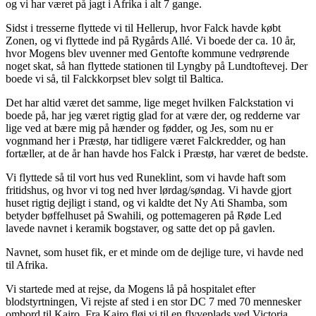
og vi har været på jagt i Afrika i alt 7 gange.
Sidst i tresserne flyttede vi til Hellerup, hvor Falck havde købt
Zonen, og vi flyttede ind på Rygårds Allé. Vi boede der ca. 10 år,
hvor Mogens blev uvenner med Gentofte kommune vedrørende
noget skat, så han flyttede stationen til Lyngby på Lundtoftevej. Der
boede vi så, til Falckkorpset blev solgt til Baltica.
Det har altid været det samme, lige meget hvilken Falckstation vi
boede på, har jeg været rigtig glad for at være der, og redderne var
lige ved at bære mig på hænder og fødder, og Jes, som nu er
vognmand her i Præstø, har tidligere været Falckredder, og han
fortæller, at de år han havde hos Falck i Præstø, har været de bedste.
Vi flyttede så til vort hus ved Runeklint, som vi havde haft som
fritidshus, og hvor vi tog ned hver lørdag/søndag. Vi havde gjort
huset rigtig dejligt i stand, og vi kaldte det Ny Ati Shamba, som
betyder bøffelhuset på Swahili, og pottemageren på Røde Led
lavede navnet i keramik bogstaver, og satte det op på gavlen.
Navnet, som huset fik, er et minde om de dejlige ture, vi havde ned
til Afrika.
Vi startede med at rejse, da Mogens lå på hospitalet efter
blodstyrtningen, Vi rejste af sted i en stor DC 7 med 70 mennesker
ombord til Kairo. Fra Kairo fløj vi til en flyveplads ved Victoria