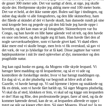
de gnuer 300 meter ude. Det var uartigt af dem, at sige, jeg skulle
skyde der. Herhjemme skyder jeg aldrig mere end 100 meter borte.
Det var et held, at det ikke ramte øjet. Bulen sad lige i tindingen, og
sidste dag skulle vi alle fotograferes, og den lille skinnerboy, ham
der flåede al skindet af det vi havde skudt, han dansede rundt på sine
små krogede ben og pegede op på den blå bule jeg havde oppe i
hovedet, og det kan man se på fotografiet. Skinnerboyen var fra
Congo, og han havde en lille høne gående ved sit telt, og den havde
en snor om benet, og den lagde æg til ham. Han havde fået den af
nogle savværksarbejdere, som vi havde givet kød. Vi skød ellers
ikke mere end vi skulle bruge, men hvis vi fik overskud, så gav vi
det væk, de var jo lykkelige for at få kød. Disse jagtture har været
højdepunkterne i mit liv med oplevelser af dyr, mennesker og den
pragtfulde natur.
Jeg kan også huske en gang, da Mogens ville skyde leopard. Vi
hænger først madding op til leoparderne, og så er vi ude og
kontrollere de forskellige steder, hvor vi har hængt maddingen op.
En dag så vi, at der pludselig var begyndt at blive ædt af den
Gazelle, vi havde hængt op. Vi sad hjemme i lejren og snakkede og
fik en drink, som vi havde fået hældt op, Så siger Mogens pludselig.
Vi skal da af sted, klokken er fem, vi skal ud og kigge om leoparden
er der! Han og Rhe, den professionelle jæger, farer af sted, og da de
kommer kørende derud, kan de se, at leoparden allerede er oppe i
træet og står og kigger efter dem. Så siger Mogens. Hvad nu! Ja nu