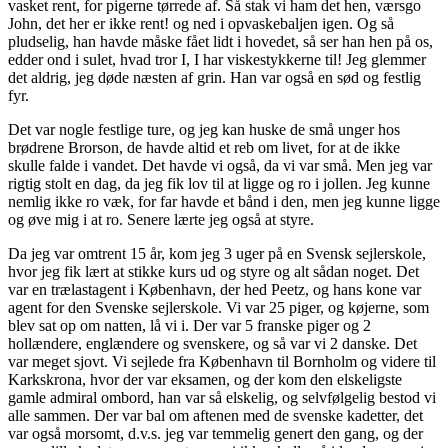
vasket rent, for pigerne tørrede af. Så stak vi ham det hen, værsgo
John, det her er ikke rent! og ned i opvaskebaljen igen. Og så
pludselig, han havde måske fået lidt i hovedet, så ser han hen på os,
edder ond i sulet, hvad tror I, I har viskestykkerne til! Jeg glemmer
det aldrig, jeg døde næsten af grin. Han var også en sød og festlig
fyr.
Det var nogle festlige ture, og jeg kan huske de små unger hos
brødrene Brorson, de havde altid et reb om livet, for at de ikke
skulle falde i vandet. Det havde vi også, da vi var små. Men jeg var
rigtig stolt en dag, da jeg fik lov til at ligge og ro i jollen. Jeg kunne
nemlig ikke ro væk, for far havde et bånd i den, men jeg kunne ligge
og øve mig i at ro. Senere lærte jeg også at styre.
Da jeg var omtrent 15 år, kom jeg 3 uger på en Svensk sejlerskole,
hvor jeg fik lært at stikke kurs ud og styre og alt sådan noget. Det
var en trælastagent i København, der hed Peetz, og hans kone var
agent for den Svenske sejlerskole. Vi var 25 piger, og køjerne, som
blev sat op om natten, lå vi i. Der var 5 franske piger og 2
hollændere, englændere og svenskere, og så var vi 2 danske. Det
var meget sjovt. Vi sejlede fra København til Bornholm og videre til
Karkskrona, hvor der var eksamen, og der kom den elskeligste
gamle admiral ombord, han var så elskelig, og selvfølgelig bestod vi
alle sammen. Der var bal om aftenen med de svenske kadetter, det
var også morsomt, d.v.s. jeg var temmelig genert den gang, og der