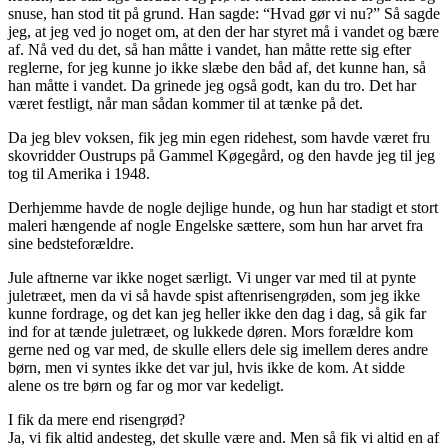
snuse, han stod tit på grund. Han sagde: “Hvad gør vi nu?” Så sagde
jeg, at jeg ved jo noget om, at den der har styret må i vandet og bære
af. Nå ved du det, så han måtte i vandet, han måtte rette sig efter
reglerne, for jeg kunne jo ikke slæbe den båd af, det kunne han, så
han måtte i vandet. Da grinede jeg også godt, kan du tro. Det har
været festligt, når man sådan kommer til at tænke på det.
Da jeg blev voksen, fik jeg min egen ridehest, som havde været fru
skovridder Oustrups på Gammel Køgegård, og den havde jeg til jeg
tog til Amerika i 1948.
Derhjemme havde de nogle dejlige hunde, og hun har stadigt et stort
maleri hængende af nogle Engelske sættere, som hun har arvet fra
sine bedsteforældre.
Jule aftnerne var ikke noget særligt. Vi unger var med til at pynte
juletræet, men da vi så havde spist aftenrisengrøden, som jeg ikke
kunne fordrage, og det kan jeg heller ikke den dag i dag, så gik far
ind for at tænde juletræet, og lukkede døren. Mors forældre kom
gerne ned og var med, de skulle ellers dele sig imellem deres andre
børn, men vi syntes ikke det var jul, hvis ikke de kom. At sidde
alene os tre børn og far og mor var kedeligt.
I fik da mere end risengrød?
Ja, vi fik altid andesteg, det skulle være and. Men så fik vi altid en af