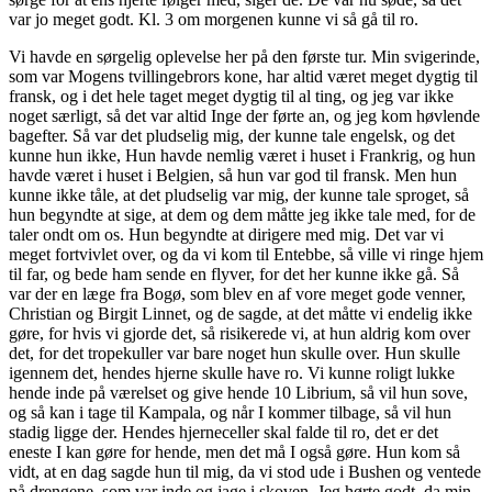
var jo meget godt. Kl. 3 om morgenen kunne vi så gå til ro.
Vi havde en sørgelig oplevelse her på den første tur. Min svigerinde,
som var Mogens tvillingebrors kone, har altid været meget dygtig til
fransk, og i det hele taget meget dygtig til al ting, og jeg var ikke
noget særligt, så det var altid Inge der førte an, og jeg kom høvlende
bagefter. Så var det pludselig mig, der kunne tale engelsk, og det
kunne hun ikke, Hun havde nemlig været i huset i Frankrig, og hun
havde været i huset i Belgien, så hun var god til fransk. Men hun
kunne ikke tåle, at det pludselig var mig, der kunne tale sproget, så
hun begyndte at sige, at dem og dem måtte jeg ikke tale med, for de
taler ondt om os. Hun begyndte at dirigere med mig. Det var vi
meget fortvivlet over, og da vi kom til Entebbe, så ville vi ringe hjem
til far, og bede ham sende en flyver, for det her kunne ikke gå. Så
var der en læge fra Bogø, som blev en af vore meget gode venner,
Christian og Birgit Linnet, og de sagde, at det måtte vi endelig ikke
gøre, for hvis vi gjorde det, så risikerede vi, at hun aldrig kom over
det, for det tropekuller var bare noget hun skulle over. Hun skulle
igennem det, hendes hjerne skulle have ro. Vi kunne roligt lukke
hende inde på værelset og give hende 10 Librium, så vil hun sove,
og så kan i tage til Kampala, og når I kommer tilbage, så vil hun
stadig ligge der. Hendes hjerneceller skal falde til ro, det er det
eneste I kan gøre for hende, men det må I også gøre. Hun kom så
vidt, at en dag sagde hun til mig, da vi stod ude i Bushen og ventede
på drengene, som var inde og jage i skoven, Jeg hørte godt, da min