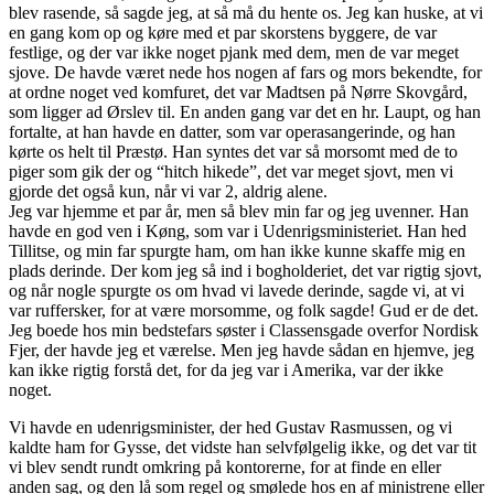
blev rasende, så sagde jeg, at så må du hente os. Jeg kan huske, at vi
en gang kom op og køre med et par skorstens byggere, de var
festlige, og der var ikke noget pjank med dem, men de var meget
sjove. De havde været nede hos nogen af fars og mors bekendte, for
at ordne noget ved komfuret, det var Madtsen på Nørre Skovgård,
som ligger ad Ørslev til. En anden gang var det en hr. Laupt, og han
fortalte, at han havde en datter, som var operasangerinde, og han
kørte os helt til Præstø. Han syntes det var så morsomt med de to
piger som gik der og “hitch hikede”, det var meget sjovt, men vi
gjorde det også kun, når vi var 2, aldrig alene.
Jeg var hjemme et par år, men så blev min far og jeg uvenner. Han
havde en god ven i Køng, som var i Udenrigsministeriet. Han hed
Tillitse, og min far spurgte ham, om han ikke kunne skaffe mig en
plads derinde. Der kom jeg så ind i bogholderiet, det var rigtig sjovt,
og når nogle spurgte os om hvad vi lavede derinde, sagde vi, at vi
var ruffersker, for at være morsomme, og folk sagde! Gud er de det.
Jeg boede hos min bedstefars søster i Classensgade overfor Nordisk
Fjer, der havde jeg et værelse. Men jeg havde sådan en hjemve, jeg
kan ikke rigtig forstå det, for da jeg var i Amerika, var der ikke
noget.
Vi havde en udenrigsminister, der hed Gustav Rasmussen, og vi
kaldte ham for Gysse, det vidste han selvfølgelig ikke, og det var tit
vi blev sendt rundt omkring på kontorerne, for at finde en eller
anden sag, og den lå som regel og smølede hos en af ministrene eller