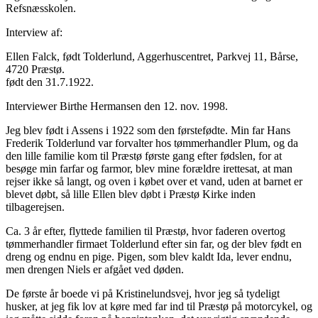
Refsnæsskolen.
Interview af:
Ellen Falck, født Tolderlund, Aggerhuscentret, Parkvej 11, Bårse,
4720 Præstø.
født den 31.7.1922.
Interviewer Birthe Hermansen den 12. nov. 1998.
Jeg blev født i Assens i 1922 som den førstefødte. Min far Hans
Frederik Tolderlund var forvalter hos tømmerhandler Plum, og da
den lille familie kom til Præstø første gang efter fødslen, for at
besøge min farfar og farmor, blev mine forældre irettesat, at man
rejser ikke så langt, og oven i købet over et vand, uden at barnet er
blevet døbt, så lille Ellen blev døbt i Præstø Kirke inden
tilbagerejsen.
Ca. 3 år efter, flyttede familien til Præstø, hvor faderen overtog
tømmerhandler firmaet Tolderlund efter sin far, og der blev født en
dreng og endnu en pige. Pigen, som blev kaldt Ida, lever endnu,
men drengen Niels er afgået ved døden.
De første år boede vi på Kristinelundsvej, hvor jeg så tydeligt
husker, at jeg fik lov at køre med far ind til Præstø på motorcykel, og