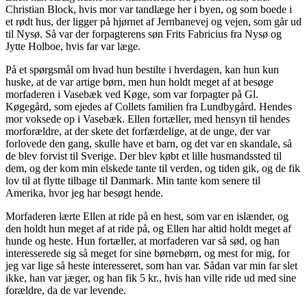
Christian Block, hvis mor var tandlæge her i byen, og som boede i
et rødt hus, der ligger på hjørnet af Jernbanevej og vejen, som går ud
til Nysø. Så var der forpagterens søn Frits Fabricius fra Nysø og
Jytte Holboe, hvis far var læge.
På et spørgsmål om hvad hun bestilte i hverdagen, kan hun kun
huske, at de var artige børn, men hun holdt meget af at besøge
morfaderen i Vasebæk ved Køge, som var forpagter på Gl.
Køgegård, som ejedes af Collets familien fra Lundbygård. Hendes
mor voksede op i Vasebæk. Ellen fortæller, med hensyn til hendes
morforældre, at der skete det forfærdelige, at de unge, der var
forlovede den gang, skulle have et barn, og det var en skandale, så
de blev forvist til Sverige. Der blev købt et lille husmandssted til
dem, og der kom min elskede tante til verden, og tiden gik, og de fik
lov til at flytte tilbage til Danmark. Min tante kom senere til
Amerika, hvor jeg har besøgt hende.
Morfaderen lærte Ellen at ride på en hest, som var en islænder, og
den holdt hun meget af at ride på, og Ellen har altid holdt meget af
hunde og heste. Hun fortæller, at morfaderen var så sød, og han
interesserede sig så meget for sine børnebørn, og mest for mig, for
jeg var lige så heste interesseret, som han var. Sådan var min far slet
ikke, han var jæger, og han fik 5 kr., hvis han ville ride ud med sine
forældre, da de var levende.