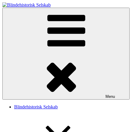
Videre
til
Blindehistorisk Selskab
Velkommen til Blindehistorisk Selskab.
indhold
Menu
Blindehistorisk Selskab