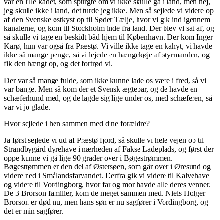
var en lille kadet, som spurgte om vi ikke skulle gå i land, men nej,
jeg skulle ikke i land, det turde jeg ikke. Men så sejlede vi videre op
af den Svenske østkyst op til Søder Tælje, hvor vi gik ind igennem
kanalerne, og kom til Stockholm inde fra land. Der blev vi sat af, og
så skulle vi tage en beskidt båd hjem til København. Der kom Inger
Karø, hun var også fra Præstø. Vi ville ikke tage en kahyt, vi havde
ikke så mange penge, så vi lejede en hængekøje af styrmanden, og
fik den hængt op, og det fortrød vi.
Der var så mange fulde, som ikke kunne lade os være i fred, så vi
var bange. Men så kom der et Svensk ægtepar, og de havde en
schæferhund med, og de lagde sig lige under os, med schæferen, så
var vi jo glade.
Hvor sejlede i hen sammen med dine forældre?
Ja først sejlede vi ud af Præstø fjord, så skulle vi hele vejen op til
Strandbygård dyrehave i nærheden af Fakse Ladeplads, og først der
oppe kunne vi gå lige 90 grader over i Bøgestrømmen.
Bøgestrømmen er den del af Østersøen, som går over i Øresund og
videre ned i Smålandsfarvandet. Derfra gik vi videre til Kalvehave
og videre til Vordingborg, hvor far og mor havde alle deres venner.
De 3 Brorson familier, kom de meget sammen med. Niels Holger
Brorson er død nu, men hans søn er nu sagfører i Vordingborg, og
det er min sagfører.