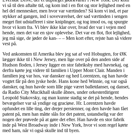
vi så til den aftalte tid, og kom ind i en flot og stor lejlighed med en
hel del mennesker, men hvor var værtinden? Så kom vi ind, et par
stykker ad gangen, ind i soveværelset, der sad værtinden i sengen
meget fint udstafferet i sine kniplinger, og tog imod os, og spurgte
hvor vi kom fra. Vi blev ikke klar over, hvad der var i vejen med
hende, men det var en sjov oplevelse. Det var en flot, flot lejlighed,
jeg må sige, de jøder de kan- – – Men kort efter, rejste han så videre
vest på.
Ved ankomsten til Amerika blev jeg sat af ved Hobugten, for ØK
lægger ikke til i New Jersey, men lige over på den anden side af
Hudson floden, i Jersey ligger en stor fabriksby med havnekaj, og
derfra kørte jeg videre til familien i Upper Mont Clair. Manden i
familien jeg var hos, var dansker og hed Lorentzen, og han havde
vogtet får på den jyske hede. Hans kone hed Winnie, og var også
dansker, og hun havde som lille pige været balletdanser, og danset,
da Radio City Mucikhall skulle åbnes, under orkesterdirigent
Leopold Stakovsky, og man kunne stadig se det på hende, hendes
bevægelser var så yndige og graciøse. Hr. Lorentzen havde
opfundet en lille ting, der drejer persienner, og den havde han fået
patent på, men han måtte slås for det patent, ustandselig var der
nogen der prøvede på at gøre det efter. Han havde en stor fabrik
inde på West Broadway inde i New York, hvor vi som regel kørte
med ham, når vi også skulle ind til byen.