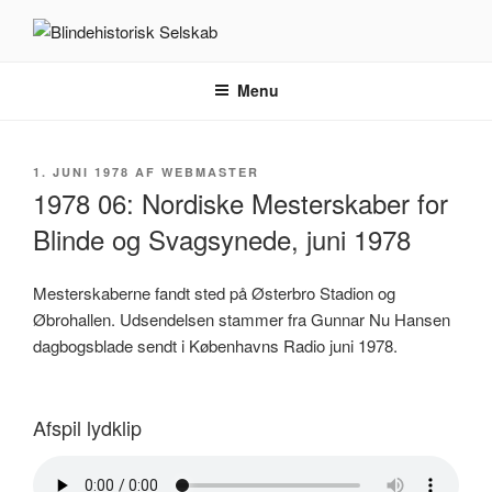
Videre
til
BLINDEHISTORISK SELSKAB
Velkommen til Blindehistorisk Selskab.
indhold
Menu
UDGIVET
1. JUNI 1978
AF
WEBMASTER
DEN
1978 06: Nordiske Mesterskaber for
Blinde og Svagsynede, juni 1978
Mesterskaberne fandt sted på Østerbro Stadion og
Øbrohallen. Udsendelsen stammer fra Gunnar Nu Hansen
dagbogsblade sendt i Københavns Radio juni 1978.
Afspil lydklip