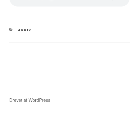
KATEGORIER
ARKIV
Indlægsnavigation
Drevet af WordPress