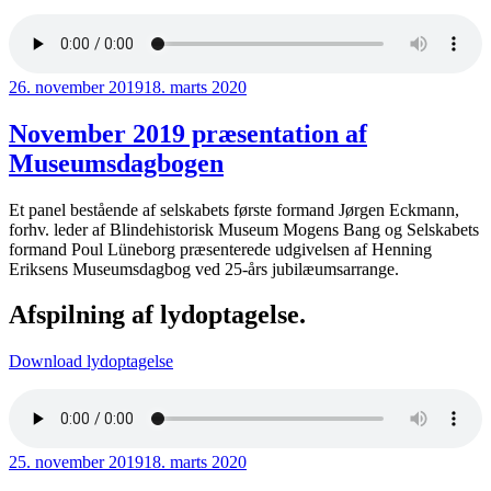
Udgivet
26. november 2019
18. marts 2020
den
November 2019 præsentation af
Museumsdagbogen
Et panel bestående af selskabets første formand Jørgen Eckmann,
forhv. leder af Blindehistorisk Museum Mogens Bang og Selskabets
formand Poul Lüneborg præsenterede udgivelsen af Henning
Eriksens Museumsdagbog ved 25-års jubilæumsarrange.
Afspilning af lydoptagelse.
Download lydoptagelse
Udgivet
25. november 2019
18. marts 2020
den