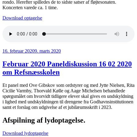
rondo. Herefter spilledes de to sidste satser af fløjtesonaten.
Koncerten varede ca. 1 time.
Download optagelse
Udgivet
16. februar 2020
9. marts 2020
den
Februar 2020 Paneldiskussion 16 02 2020
om Refsnæsskolen
Et panel med Ove Gibskov som ordstyrer og med Jytte Nielsen, Rita
Cicilie Varmby, Thorvald Kølle og Aage Michelsen behandlede
spørgsmålet om hvorvidt tidligere elever skal gives en undskyldning
i lighed med undskyldningen til drengene fra Godhavnsinstitutionen
samt et forslag om udgivelse af et jubilæumsskrift i 2023.
Afspilning af lydoptagelse.
Download lydoptagelse