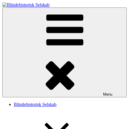
Videre
til
Blindehistorisk Selskab
Velkommen til Blindehistorisk Selskab.
indhold
Menu
Blindehistorisk Selskab