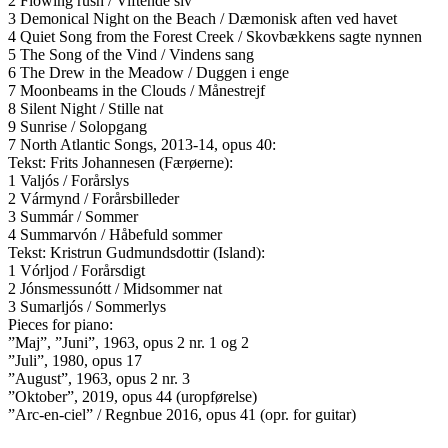
2 Flowing rush / Viftende siv
3 Demonical Night on the Beach / Dæmonisk aften ved havet
4 Quiet Song from the Forest Creek / Skovbækkens sagte nynnen
5 The Song of the Vind / Vindens sang
6 The Drew in the Meadow / Duggen i enge
7 Moonbeams in the Clouds / Månestrejf
8 Silent Night / Stille nat
9 Sunrise / Solopgang
7 North Atlantic Songs, 2013-14, opus 40:
Tekst: Frits Johannesen (Færøerne):
1 Valjós / Forårslys
2 Vármynd / Forårsbilleder
3 Summár / Sommer
4 Summarvón / Håbefuld sommer
Tekst: Kristrun Gudmundsdottir (Island):
1 Vórljod / Forårsdigt
2 Jónsmessunótt / Midsommer nat
3 Sumarljós / Sommerlys
Pieces for piano:
”Maj”, ”Juni”, 1963, opus 2 nr. 1 og 2
”Juli”, 1980, opus 17
”August”, 1963, opus 2 nr. 3
”Oktober”, 2019, opus 44 (uropførelse)
”Arc-en-ciel” / Regnbue 2016, opus 41 (opr. for guitar)