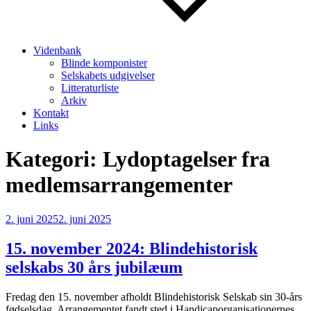
Videnbank
Blinde komponister
Selskabets udgivelser
Litteraturliste
Arkiv
Kontakt
Links
Kategori:
Lydoptagelser fra
medlemsarrangementer
Udgivet
2. juni 2025
2. juni 2025
den
15. november 2024: Blindehistorisk
selskabs 30 års jubilæum
Fredag den 15. november afholdt Blindehistorisk Selskab sin 30-års
fødselsdag. Arrangementet fandt sted i Handicaporganisationernes