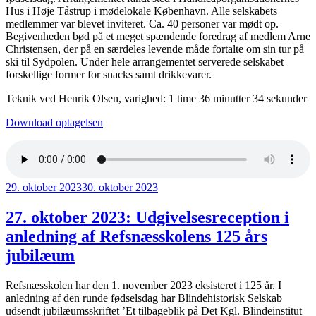
Hus i Høje Tåstrup i mødelokale København. Alle selskabets
medlemmer var blevet inviteret. Ca. 40 personer var mødt op.
Begivenheden bød på et meget spændende foredrag af medlem Arne
Christensen, der på en særdeles levende måde fortalte om sin tur på
ski til Sydpolen. Under hele arrangementet serverede selskabet
forskellige former for snacks samt drikkevarer.
Teknik ved Henrik Olsen, varighed: 1 time 36 minutter 34 sekunder
Download optagelsen
Udgivet
29. oktober 2023
30. oktober 2023
den
27. oktober 2023: Udgivelsesreception i
anledning af Refsnæsskolens 125 års
jubilæum
Refsnæsskolen har den 1. november 2023 eksisteret i 125 år. I
anledning af den runde fødselsdag har Blindehistorisk Selskab
udsendt jubilæumsskriftet ’Et tilbageblik på Det Kgl. Blindeinstitut