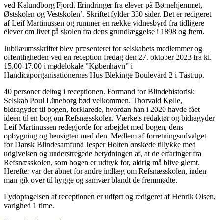
ved Kalundborg Fjord. Erindringer fra elever på Børnehjemmet,
Østskolen og Vestskolen’. Skriftet fylder 330 sider. Det er redigeret
af Leif Martinussen og rummer en række vidnesbyrd fra tidligere
elever om livet på skolen fra dens grundlæggelse i 1898 og frem.
Jubilæumsskriftet blev præsenteret for selskabets medlemmer og
offentligheden ved en reception fredag den 27. oktober 2023 fra kl.
15.00-17.00 i mødelokale ”København” i
Handicaporganisationernes Hus Blekinge Boulevard 2 i Tåstrup.
40 personer deltog i receptionen. Formand for Blindehistorisk
Selskab Poul Lüneborg bød velkommen. Thorvald Kølle,
bidragyder til bogen, forklarede, hvordan han i 2020 havde fået
ideen til en bog om Refsnæsskolen. Værkets redaktør og bidragyder
Leif Martinussen redegjorde for arbejdet med bogen, dens
opbygning og hensigten med den. Medlem af forretningsudvalget
for Dansk Blindesamfund Jesper Holten ønskede tillykke med
udgivelsen og understregede betydningen af, at de erfaringer fra
Refsnæsskolen, som bogen er udtryk for, aldrig må blive glemt.
Herefter var der åbnet for andre indlæg om Refsnæsskolen, inden
man gik over til hygge og samvær blandt de fremmødte.
Lydoptagelsen af receptionen er udført og redigeret af Henrik Olsen,
varighed 1 time.