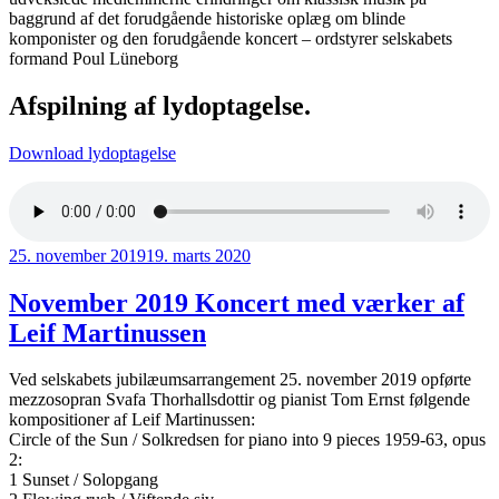
baggrund af det forudgående historiske oplæg om blinde
komponister og den forudgående koncert – ordstyrer selskabets
formand Poul Lüneborg
Afspilning af lydoptagelse.
Download lydoptagelse
Udgivet
25. november 2019
19. marts 2020
den
November 2019 Koncert med værker af
Leif Martinussen
Ved selskabets jubilæumsarrangement 25. november 2019 opførte
mezzosopran Svafa Thorhallsdottir og pianist Tom Ernst følgende
kompositioner af Leif Martinussen:
Circle of the Sun / Solkredsen for piano into 9 pieces 1959-63, opus
2:
1 Sunset / Solopgang