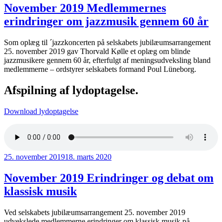
November 2019 Medlemmernes
erindringer om jazzmusik gennem 60 år
Som oplæg til ´jazzkoncerten på selskabets jubilæumsarrangement
25. november 2019 gav Thorvald Kølle et oplæg om blinde
jazzmusikere gennem 60 år, efterfulgt af meningsudveksling bland
medlemmerne – ordstyrer selskabets formand Poul Lüneborg.
Afspilning af lydoptagelse.
Download lydoptagelse
Udgivet
25. november 2019
18. marts 2020
den
November 2019 Erindringer og debat om
klassisk musik
Ved selskabets jubilæumsarrangement 25. november 2019
udvekslede medlemmerne erindringer om klassisk musik på