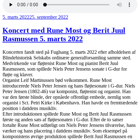
Udgivet
5. marts 2022
25. september 2022
den
Koncert med Rune Most og Berit Juul
Rasmussen 5. marts 2022
Koncerten fandt sted på Fuglsang 5. marts 2022 efter afholdelsen af
Blindehistorisk Selskabs ordinære generalforsamling samme sted.
Medvirkende var fløjtenist Rune Most og pianist Berit Juul
Rasmussen, som spillede Niels Peter Jensens sonate i G-dur for
fløjte og klaver.
Organist Leif Martinussen bød velkommen. Rune Most
introducerede Niels Peter Jensen og hans fløjtesonate i G-dur. Niels
Peter Jensen (1802-46) var komponist, fløjtenist og organist. Han
var den første blinde, der opnåede offentligt embede, nemlig som
organist i Sct. Petri Kirke i København. Han havde en fremtrædende
position i datidens musikliv.
Efter introduktionen spillede Rune Most og Berit Juul Rasmussen
første og anden sats af fløjtesonaten i G-dur. Efter de to satser
fortalte Rune Most udførligt om Niels Peter Jensens tilværelse, hans
værker og hans placering i datidens musikliv. Som eksempel på
komponistens øvrige produktion spillede Berit Juul Rasmussen en