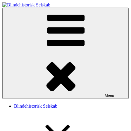
Videre
til
Blindehistorisk Selskab
Velkommen til Blindehistorisk Selskab.
indhold
Menu
Blindehistorisk Selskab