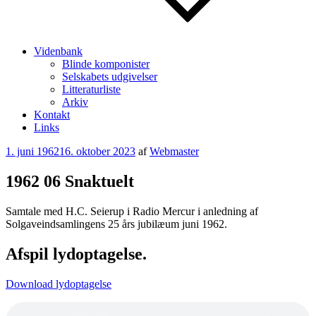
Videnbank
Blinde komponister
Selskabets udgivelser
Litteraturliste
Arkiv
Kontakt
Links
Udgivet
1. juni 1962
16. oktober 2023
af
Webmaster
den
1962 06 Snaktuelt
Samtale med H.C. Seierup i Radio Mercur i anledning af
Solgaveindsamlingens 25 års jubilæum juni 1962.
Afspil lydoptagelse.
Download lydoptagelse