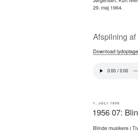
Jørgensen, Kurt Nie
29. maj 1964.
Afspilning af
Download lydoptage
UDGIVET
1. JULI 1956
DEN
1956 07: Bli
Blinde musikere i T