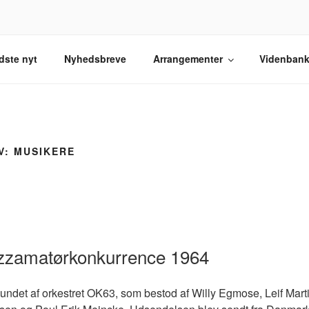
TORISK SELSKAB
elskab.
dste nyt
Nyhedsbreve
Arrangementer
Videnban
V: MUSIKERE
zzamatørkonkurrence 1964
undet af orkestret OK63, som bestod af Willy Egmose, Leif Mart