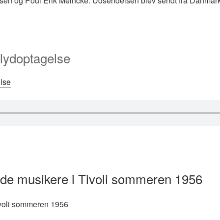
lsen og Poul Erik Meincke. Udsendelsen blev sendt fra Danmar
 lydoptagelse
lse
nde musikere i Tivoli sommeren 1956
ivoli sommeren 1956